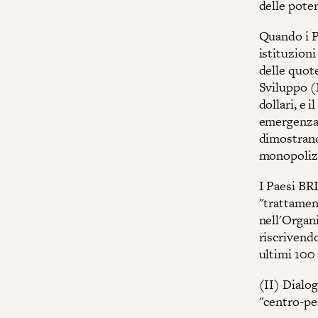
delle pote
Quando i P
istituzioni
delle quote
Sviluppo (
dollari, e
emergenza o
dimostrand
monopolizz
I Paesi BR
"trattament
nell'Organ
riscrivendo
ultimi 100 
(II) Dialog
"centro-per