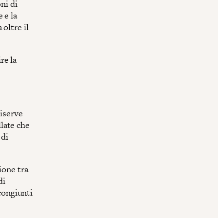
ni di
 e la
oltre il
re la
iserve
llate che
 di
ione tra
di
congiunti