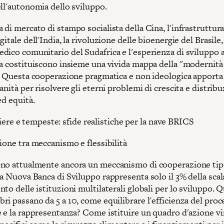
ell'autonomia dello sviluppo.
di mercato di stampo socialista della Cina, l'infrastruttur
gitale dell'India, la rivoluzione delle bioenergie del Brasile, 
dico comunitario del Sudafrica e l'esperienza di sviluppo a
ia costituiscono insieme una vivida mappa della "modernità
". Questa cooperazione pragmatica e non ideologica apport
anità per risolvere gli eterni problemi di crescita e distribu
ed equità.
iere e tempeste: sfide realistiche per la nave BRICS
ione tra meccanismo e flessibilità
no attualmente ancora un meccanismo di cooperazione ti
a Nuova Banca di Sviluppo rappresenta solo il 3% della scal
to delle istituzioni multilaterali globali per lo sviluppo. 
i passano da 5 a 10, come equilibrare l'efficienza del proc
e e la rappresentanza? Come istituire un quadro d'azione v