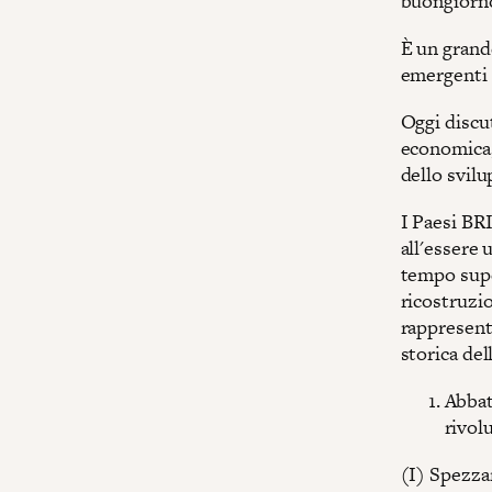
buongiorno
È un grand
emergenti n
Oggi discu
economica,
dello svilu
I Paesi BR
all'essere 
tempo supe
ricostruzio
rappresent
storica de
Abbat
rivol
(I) Spezza