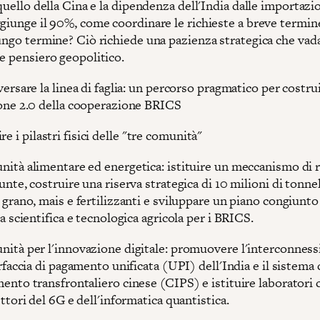
 quello della Cina e la dipendenza dell'India dalle importazio
giunge il 90%, come coordinare le richieste a breve termine
ungo termine? Ciò richiede una pazienza strategica che vada 
e pensiero geopolitico.
versare la linea di faglia: un percorso pragmatico per costrui
one 2.0 della cooperazione BRICS
re i pilastri fisici delle "tre comunità"
ità alimentare ed energetica: istituire un meccanismo di r
unte, costruire una riserva strategica di 10 milioni di tonne
 grano, mais e fertilizzanti e sviluppare un piano congiunto
a scientifica e tecnologica agricola per i BRICS.
ità per l'innovazione digitale: promuovere l'interconness
erfaccia di pagamento unificata (UPI) dell'India e il sistema 
ento transfrontaliero cinese (CIPS) e istituire laboratori 
ettori del 6G e dell'informatica quantistica.