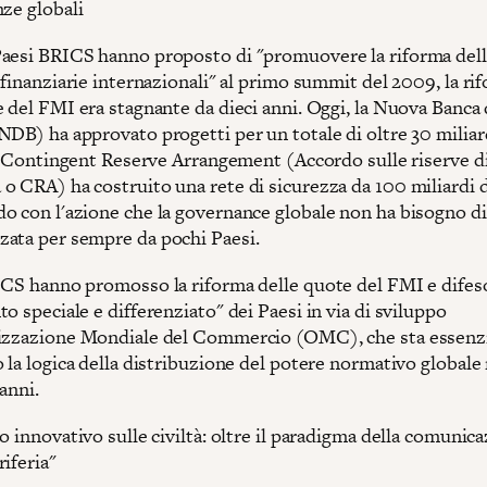
nze globali
aesi BRICS hanno proposto di "promuovere la riforma del
 finanziarie internazionali" al primo summit del 2009, la ri
 del FMI era stagnante da dieci anni. Oggi, la Nuova Banca 
NDB) ha approvato progetti per un totale di oltre 30 miliar
 il Contingent Reserve Arrangement (Accordo sulle riserve d
 CRA) ha costruito una rete di sicurezza da 100 miliardi di
o con l'azione che la governance globale non ha bisogno di
ata per sempre da pochi Paesi.
ICS hanno promosso la riforma delle quote del FMI e difeso
o speciale e differenziato" dei Paesi in via di sviluppo
izzazione Mondiale del Commercio (OMC), che sta essenz
 la logica della distribuzione del potere normativo globale 
anni.
o innovativo sulle civiltà: oltre il paradigma della comunic
iferia"