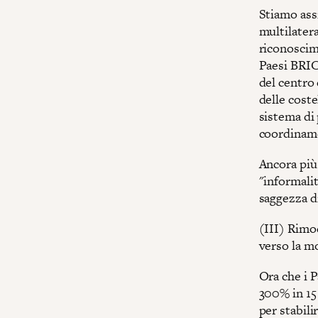
Stiamo ass
multilatera
riconoscime
Paesi BRIC
del centro 
delle coste
sistema di
coordiname
Ancora più
"informalit
saggezza di
(III) Rimod
verso la m
Ora che i 
300% in 15
per stabili