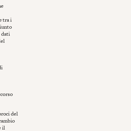
ne
 tra i
giunto
 dati
del
di
rcorso
roci del
scambio
 il