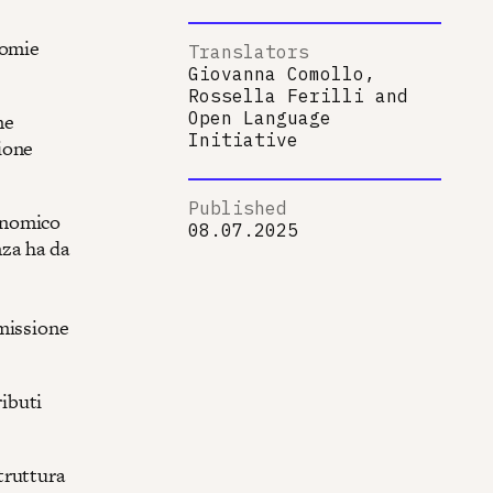
nomie
Translators
Giovanna Comollo,
Rossella Ferilli
and
Open Language
ne
Initiative
ione
Published
onomico
08.07.2025
nza ha da
 missione
ributi
truttura