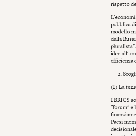
rispetto d
L'economia 
pubblica di
modello me
della Russ
pluralista
idee all'um
efficienza 
Scogl
(I) La tens
I BRICS so
"forum" e l
finanziamen
Paesi membr
decisional