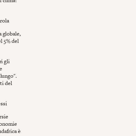
l clima?
arola
 globale,
el 5% del
i gli
e
 lungo".
ti del
essi
rsie
economie
dafrica è