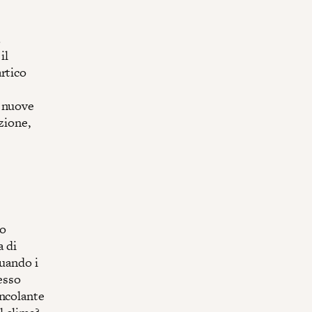
a
il
rtico
a nuove
zione,
po
a di
Quando i
esso
incolante