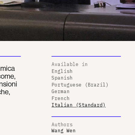
Available in
emica
English
come,
Spanish
ensioni
Portuguese (Brazil)
che,
German
French
Italian (Standard)
Authors
Wang Wen