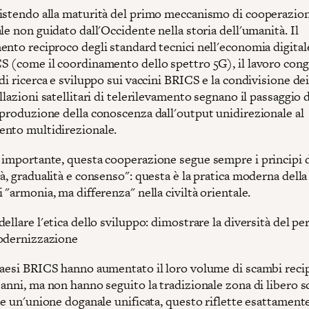
istendo alla maturità del primo meccanismo di cooperazio
le non guidato dall'Occidente nella storia dell'umanità. Il
nto reciproco degli standard tecnici nell'economia digitale
S (come il coordinamento dello spettro 5G), il lavoro con
di ricerca e sviluppo sui vaccini BRICS e la condivisione dei
llazioni satellitari di telerilevamento segnano il passaggio 
 produzione della conoscenza dall'output unidirezionale al
nto multidirezionale.
 importante, questa cooperazione segue sempre i principi 
à, gradualità e consenso": questa è la pratica moderna della
 "armonia, ma differenza" nella civiltà orientale.
ellare l'etica dello sviluppo: dimostrare la diversità del pe
odernizzazione
Paesi BRICS hanno aumentato il loro volume di scambi recip
 anni, ma non hanno seguito la tradizionale zona di libero 
re un'unione doganale unificata, questo riflette esattamente