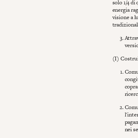
solo 1/4 di
energia rag
visione a l
tradizional
Attra
versi
(I) Costrui
Comun
congi
copra
ricerc
Comun
l'int
pagam
nei s