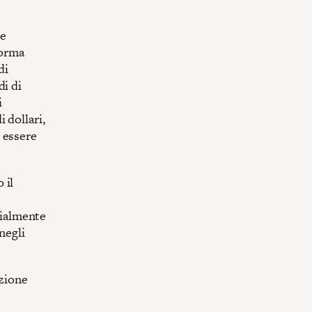
le
forma
di
di di
i
 dollari,
 essere
 il
ialmente
negli
azione