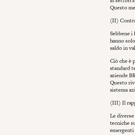
in settori 
Questo mett
(II) Contra
Sebbene i 
hanno solo 
saldo in v
Ciò che è p
standard te
aziende BR
Questo rive
sistema az
(III) Il ra
Le diverse 
tecniche s
emergenti 