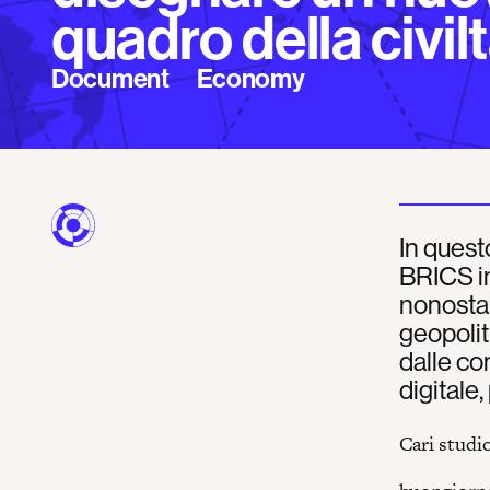
quadro della civi
Document
Economy
In quest
BRICS in
nonostant
geopolit
dalle co
digitale
Cari studio