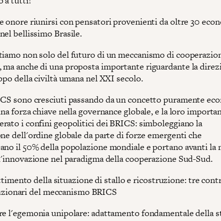
 a tutti!
e onore riunirsi con pensatori provenienti da oltre 30 eco
el bellissimo Brasile.
tiamo non solo del futuro di un meccanismo di cooperazio
 ma anche di una proposta importante riguardante la direz
ppo della civiltà umana nel XXI secolo.
ICS sono cresciuti passando da un concetto puramente ec
una forza chiave nella governance globale, e la loro importa
rato i confini geopolitici dei BRICS: simboleggiano la
ne dell'ordine globale da parte di forze emergenti che
ano il 50% della popolazione mondiale e portano avanti la
ll'innovazione nel paradigma della cooperazione Sud-Sud.
timento della situazione di stallo e ricostruzione: tre cont
uzionari del meccanismo BRICS
re l'egemonia unipolare: adattamento fondamentale della s