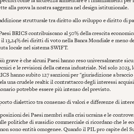
specifici come la sicurezza alimentare e i finanziamenti per i
e alla prova la nostra saggezza nel design istituzionale.
ddizione strutturale tra diritto allo sviluppo e diritto di p
Paesi BRICS contribuiscano al 50% della crescita economica
il 13,24% dei diritti di voto nella Banca Mondiale e meno d
aluta locale nel sistema SWIFT.
iù grave è che alcuni Paesi hanno reso universalmente sicur
cnici e le revisioni della catena industriale. Nel solo 2023, l
ICS hanno subito 127 sanzioni per "giurisdizione a braccio
la una crudele realtà: il contrattacco degli interessi acquisi
ionario potrebbe essere più intenso del previsto.
pporto dialettico tra consenso di valori e differenze di inter
posizioni dei Paesi membri sulla crisi ucraina e le controve
ulle politiche di sussidio commerciale ci ricordano che le 
non sono entità omogenee. Quando il PIL pro capite del Su