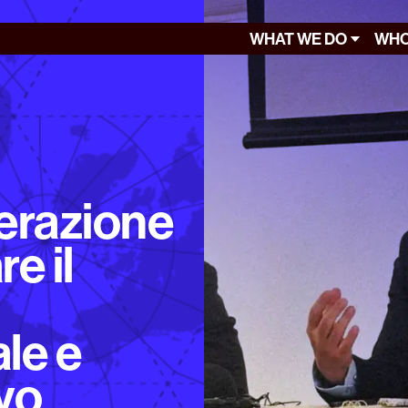
WHAT WE DO
WHO
erazione
e il
le e
vo