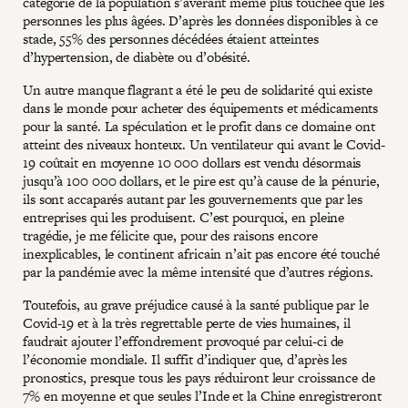
catégorie de la population s’avérant même plus touchée que les
personnes les plus âgées. D’après les données disponibles à ce
stade, 55% des personnes décédées étaient atteintes
d’hypertension, de diabète ou d’obésité.
Un autre manque flagrant a été le peu de solidarité qui existe
dans le monde pour acheter des équipements et médicaments
pour la santé. La spéculation et le profit dans ce domaine ont
atteint des niveaux honteux. Un ventilateur qui avant le Covid-
19 coûtait en moyenne 10 000 dollars est vendu désormais
jusqu’à 100 000 dollars, et le pire est qu’à cause de la pénurie,
ils sont accaparés autant par les gouvernements que par les
entreprises qui les produisent. C’est pourquoi, en pleine
tragédie, je me félicite que, pour des raisons encore
inexplicables, le continent africain n’ait pas encore été touché
par la pandémie avec la même intensité que d’autres régions.
Toutefois, au grave préjudice causé à la santé publique par le
Covid-19 et à la très regrettable perte de vies humaines, il
faudrait ajouter l’effondrement provoqué par celui-ci de
l’économie mondiale. Il suffit d’indiquer que, d’après les
pronostics, presque tous les pays réduiront leur croissance de
7% en moyenne et que seules l’Inde et la Chine enregistreront