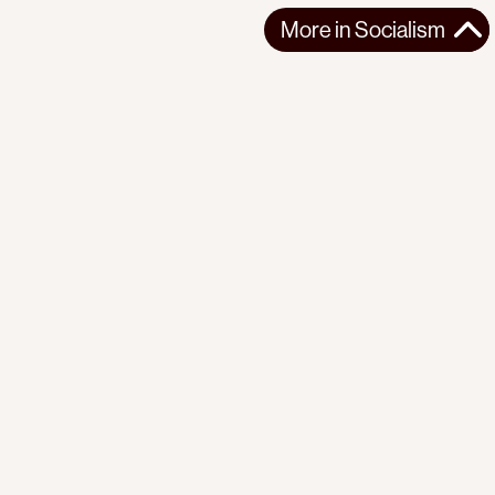
More in
Socialism
More in
Socialism
SOUTH ASIA
SOCIALISM
2026-04-07
Building Worker Power in Pakistan
For Building the Future, a research collection on
contemporary socialist construction, we ...