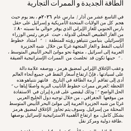
الطاقة الجديدة و الممرات التجارية
في التاسع عشر من آذار / مارس عام
٢٠٢٦م
، بعد يوم حيث
هجم كل من الولايات المتحدة الأمريكية و إسرائيل على حقل
بارس الجنوبي للغاز الإيراني الذي يوفر حوالي ما نسبته
٨٠
٪
من الغاز الطبيعي المحلي للدولة ، حيث عرض رئيس الوزراء
الإسرائيلي بنيامين نتنياهو رؤيته للمنطقة : " امتداد خطوط
أنابيب النفط و الغاز المتجهة غربًا من خلال شبه الجزيرة
العربية إلى اسرائيل ، متجهةً نحو موانئ البحر الأبيض المتوسط ،
حينها تكون قد تخلصتَ من الممرات الإستراتيجية الضيقة " .
وعقب الإغلاق الإيراني لمضيق هرمز ، ووصفه علامة دالة
على لسيادتها ، فإنّ ارتفاع أسعار النفط في جميع أنحاء العالم
أدى إلى تفاقم أزمة الطاقة في التاريخ. فانتهز نتنياهو هذه
اللحظة ؛لعرض ممرات خطوط الأنابيب البرية واصفًا إياها ب "
الحل الواضح " ؛ وذلك ليقضي على قدرة إيران في الاستفادة
من موقعها الجغرافي ، من خلال توجيه دول الخليج العربي
غربًا من شبه الجزيرة العربية إلى موانئ البحر الأبيض المتوسط
المحتلة من إسرائيل. وسوف يتم تجاوز الإغلاق لمضيق هرمز
بشكل كامل، مع ارتفاع الأهمية الاستراتيجية لإسرائيل بوصفها
طاقة دولية ومركز نقل.