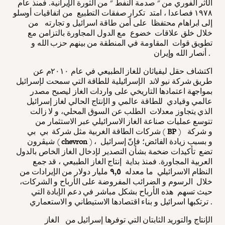
الأثر الفوري من " صدمة النفط " من الثورة الإيرانية. فمنذ عام
١٩٧٨ فصاعدا ، امتد تكرار صفقات التطبيع من اتفاقيات أوسلو
إلى ابراهام محتفظا على أمن طاقة اسرائيل و تجارته من
خلال خلق علاقات خضوع مع الدول المجاورة بالتزامن مع
تطويق قوات المقاومة في المنطقة من بينهم حزب الله و
أنصار الله وإيران .
اكتشاف حقل ليفياثان للغاز الطبيعي في عام ٢٠١٠م عن
طريق شركة نيو لاند الإسرائيلية للطاقة التي سمحت لإسرائيل
بمواجهة اعتمادها التاريخي على واردات الغاز ليصبح مصدر
عالمي وقيادي للطاقة عالمي و الإنتاج الحالي لغاز إسرائيل
الذي يتجاوز معدلات الطلب عن السوق المحلي، و لا زالت
تتوسع عمليات صناعة الغاز الاسرائيلي عبر الاستثمار من
) و شركة
BP
شركات الطاقة الغربية مثل شركة بي بي (
) ، و بسبب زيادة الفائض؛ فإنّ إسرائيل
chevron
شيڤرون (
تضع تأكيدات ضخمة بشأن التصدير لإدخال الغاز الخاص بالدول
العربية المجاورة. فمنذ بداية إنتاج الغاز الطبيعي ، قد جمع
النظام الاسرائيلي ما معدله
٩,٥
مليار دولار من الإيرادات من
خلال الرسوم و الضرائب المفروضة على الأرباح و الشركات،
حيث تسهم هذه الأرباح بشكل مباشر في دعم الإبادة التي
ترتكبها اسرائيل و بناء اقتصادها الاستيطاني و الاستعماري .
الإنتاج والتوريد الثابتان التي توفرها إسرائيل من الغاز