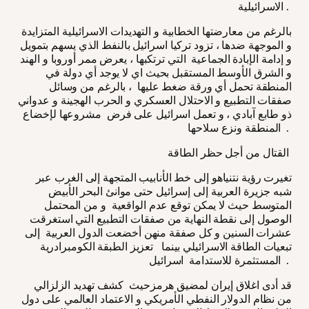
الاسرائيلية .
بالرغم من معارضتها الخطابية و التهديدات الاسرائيلية المتزايدة
و الموجهة ضدها ، تزود تركيا اسرائيل بالنفط الذي يسهم بتمويل
و إدامة الإبادة الجماعية التي ترتكبها ، يعرض ممر أوروبا و الهند
و الشرق الأوسط المستقبل بحيث اي لا يوجد أي دولة في
المنطقة تحمل أي ورقة ضغط عليها ، بالرغم من وسائل
صفقات التطبيع و الاحتلال العسكري و الحرب الهجينة و عدواني
ذو طابع آبادي ، و تعمل اسرائيل على فرض مشروعها لإخضاع
المنطقة ونزع سلاحها .
القتال من أجل حظر الطاقة
تغيرت رؤية نتنياهو إلى خط الأنابيب المتجهة إلى الغرب عبر
شبه جزيرة العربية إلى إسرائيل حتى موانئ البحر الأبيض
المتوسط حيث لا يمكن توقع عدم الواقعية و من المحتمل
الوصول إلى نقطة النهاية من صفقات التطبيع التي استغرقت
عشرات السنين و كل صفقة منهن أخضعت الدول العربية إلى
تبعيات الطاقة الاسرائيلي بينما تعزيز الطبقة الكومبرادرية
المستثمرة للاستدامة اسرائيل .
قد أدى اغلاق إيران لمضيق هرمزحيث كشف تهديد الزلزالي
من نظام الدولار النفطي الأمريكي و الاعتماد العالمي على دول