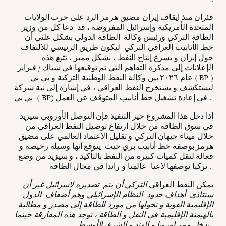
فئران منذ ايقاف إيران مضيق هرمز الرد على حرب الولايات
المتحدة الأمريكية وإسرائيل المفروضة ، قد دعا كل من وزير
الطاقة التركي ورئيس وكالة الطاقة الدولي بشكل علني أن
خط الأنابيب العراقي التركي ليكون طريق الرئيسي للالتفاف
حول إيران و يسرع إنتاج النفط ، بشكل مميز ، تتبع هذه
الإعلانات إلى مذكرة التفاهم التي تم توقيعها في شباك / فبراير
عام ٢٠٢٦ بين وكالة النفط الوطنية التركية و بي بي ( BP )
ليستكشف و يستخرج النفط العراقي ، في إشارة إلى نية شركة
بي بي ( BP) في إعادة تشغيل خط أنابيب المتوقف عن العمل .
إذا دخل هذا المشروع حيز التنفيذ فإن التوصل الأوروبي سيزيد
في سوق الطاقة من خلال ارتفاع توصيل النفط العراقي من
خلال ميناء جيهان التركي و تقليل الاعتماد العالمي على مضيق
هرمز بوصفه خط أنابيب بري حيث يتوقع أنها وسيلة رخيصة و
فعالة لنقل كميات كبيرة من النفط بالتأكيد ، و سيزيد من وضع
تركيا بوصفها لاعبا عالميا و رائدا في مجال الطاقة .
يمكن النفط العراقي
التركي أن يتم تصديره لاسرائيل غير أن
ستتاذى أهداف حدود النظام الإسرائيلي وهم أضعاف الدول
الإقليمية القوية و تحولها من مورد للطاقة إلى مصدر و مطالبة
بالهيمنة الإقليمية في النقل و الطاقة ، توجد هذه المفارقة حينما
يدخل ممر اوروبا و الهند و الشرق الأوسط.