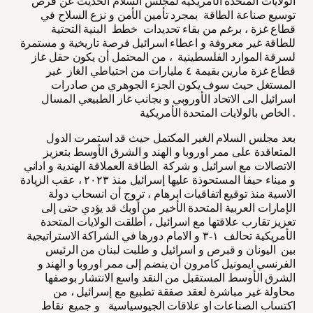
الولايات المتحدة الأمريكية لمجلس السلام الحديث عن فرص
توسيع صناعة الطاقة بمجرد تأمين الأمن و نزع السلاح في
قطاع غزة ، برغم من بقاء تحديدات خطط البنية التحتية
للطاقة غير معروفة و اعطاء اسرائيل فرصة تاريخية و مستمرة
لسرقة الموارد الفلسطينية ، من المحتمل أن يكون حقل غاز
قطاع غزة مارين بقيمة ٤ مليارات من احتياطي الغاز غير
المستغل حيث سوف يكون الجزء الجوهري من صادرات
اسرائيل الى الاتحاد الأوروبي و بجانب غاز الطبيعي المسال
الخاص بالولايات المتحدة الأمريكية .
بعد مجلس السلام الغير المكتمل حيث قد استمرت الدول
المتعاقدة على ممر اوروبا و الهند و الشرق الأوسط بتعزيز
الاتصالات مع اسرائيل و شركة الطاقة العملاقة الهندية و اداني
و ميناء حيفا المستحوذة عليها إسرائيل منذ ٢٠٢٣ ، عقب الزيادة
الاسية منذ توقيع اتفاقيات ابرهام ، تروج أن انسحاب دولة
الإمارات العربية المتحدة الأخير من أوبك قد يؤدي حتى إلى
تعزيز تقارب علاقتها مع اسرائيل ، أطلقت الولايات المتحدة
الأمريكية تحالف ١-٣ و الامام دورها في الشراكة الاستراتيجية
بين اليونان و قبرص و اسرائيل و طلبت لبنان من الرئيس
الفرنسي ايمونيل كامرون أن ينضم إلى ممر اوروبا و الهند و
الشرق الأوسط المستقبل من النقد واسع الانتشار بوصفها
محاولة غير مباشرة لعقد صفقة تطبيع مع إسرائيل ، من
اكتساب الصناعات او علاقات الجيوسياسية و جميع نقاط