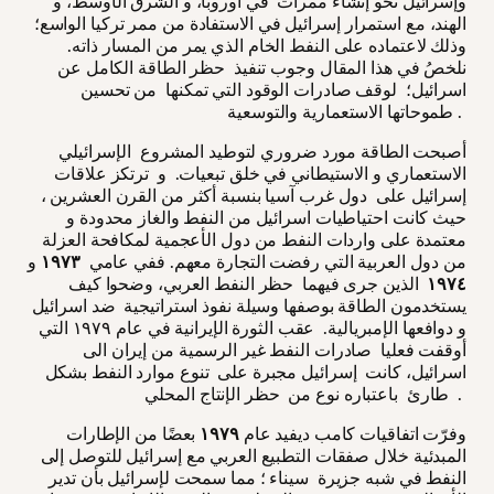
وإسرائيل نحو إنشاء ممرات في أوروبا، و الشرق الأوسط، و
الهند، مع استمرار إسرائيل في الاستفادة من ممر تركيا الواسع؛
وذلك لاعتماده على النفط الخام الذي يمر من المسار ذاته.
نلخصُ في هذا المقال وجوب تنفيذ حظر الطاقة الكامل عن
اسرائيل؛ لوقف صادرات الوقود التي تمكنها من تحسين
طموحاتها الاستعمارية والتوسعية .
أصبحت الطاقة مورد ضروري لتوطيد المشروع الإسرائيلي
الاستعماري و الاستيطاني في خلق تبعيات. و ترتكز علاقات
إسرائيل على دول غرب آسيا بنسبة أكثر من القرن العشرين ،
حيث كانت احتياطيات اسرائيل من النفط والغاز محدودة و
معتمدة على واردات النفط من دول الأعجمية لمكافحة العزلة
من دول العربية التي رفضت التجارة معهم. ففي عامي
١٩٧٣
و
١٩٧٤
الذين جرى فيهما حظر النفط العربي، وضحوا كيف
يستخدمون الطاقة بوصفها وسيلة نفوذ استراتيجية ضد اسرائيل
و دوافعها الإمبريالية. عقب الثورة الإيرانية في عام ١٩٧٩ التي
أوقفت فعليا صادرات النفط غير الرسمية من إيران الى
اسرائيل، كانت إسرائيل مجبرة على تنوع موارد النفط بشكل
طارئ باعتباره نوع من حظر الإنتاج المحلي .
وفرّت اتفاقيات كامب ديفيد عام
١٩٧٩
بعضًا من الإطارات
المبدئية خلال صفقات التطبيع العربي مع إسرائيل للتوصل إلى
النفط في شبه جزيرة سيناء ؛ مما سمحت لإسرائيل بأن تدير