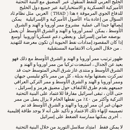
الخليج العربي للنفط المنقول عبر المضيق مع البنية التحتية
الأميركية العسكرية و الاستخباراتية عبر جميع دول الخليج
العربي مثل نظام ثاد ( THAD ) للدفاع الجوي المرموقة ء هذا
السؤال من إعادة بناء الأصول الأميركية و الإسرائيلية يمكن
إيصالها جيدا الى عملية مشروع ممر أوروبا و الهند و الشرق
الأوسط ، يمكن لممر أوروبا و الهند و الشرق الأوسط أن يعمل
بوصفه ضامن إلسرائيل و يعطي دعم عسكريا أوروبيا أوسع
إذا كان المقصود إمدادات نفط الحيوية أن تكون معرضة للتهديد
من خلال الضربات الانتقامية المستقبلية .
ظهور ترتيب ممر أوروبا و الهند و الشرق الأوسط مع ذلك فهو
بعيد عن الجدال ، استبعدت تركيا من ممر اوروبا و الهند و
الشرق الأوسط و منتدى غاز شرق البحر المتوسط حيث قد
تمركزت بصفتها بوابة بديلة ، كل من ممر باكو تبليسي جيهان
وممر أوروبا و الهند و الشرق الأوسط و ممر التركي العراقي
جميعهم يقدم طرق للالتفاف حول مضيق هرمز و إسرائيل ،
حتى الآن ، تبقى اسرائيل مفارقا للاعتماد على البنية التحتية
التركية وأكثر من ٤٠٪ من نفطها الخام لا يزال يصل من ممر
جيهان غير أن ممر اوروبا و الهند و الشرق الأوسط قد تم
تصميمه لإنهاء ذلك الاعتماد و تأكيد على أنه لا يوجد طاقة إقليمية
أخرى يمكنها ممارسة الضغط على إسرائيل .
لا يمكن فقط امتداد سلاسل التوريد من خلال البنية التحتية