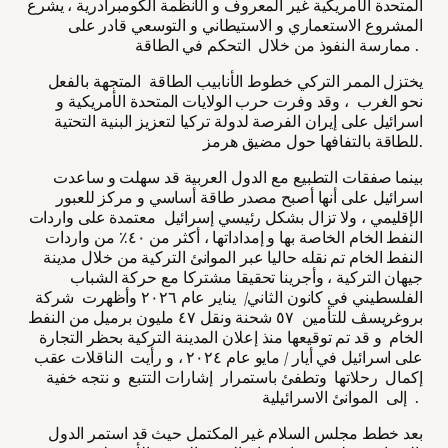
المتحدة الأمريكية غير المعروف و الأنظمة الكومبرادرية ، يشرع
المشروع الاستعماري و الاستيطاني و التوسعي قادر على
ممارسة النفوذ من خلال التحكم في الطاقة .
يختزل الممر التركي خطوط الأنابيب الطاقة المتجهة بالفعل
نحو الغرب ، وقد وفرت حرب الولايات المتحدة الأمريكية و
اسرائيل على إيران الفرصة لدولة تركيا لتعزيز البنية التحتية
للطاقة بالتفافها حول مضيق هرمز.
بينما صفقات التطبيع مع الدول العربية قد سهلت و ساعدت
اسرائيل على أنها أصبح مصدر طاقة أساسي و مركز للعبور
الإقليمي ، ولا تزال بشكل رئيسي إسرائيل معتمدة على واردات
النفط الخام الخاصة بها و إمداداتها ، أكثر من ٤٠٪ من واردات
النفط الخام تم نقله حاليا عبر الموانئ التركية من خلال مدينة
جيهان التركية ، وأجرينا تحقيقا مشتركا مع حركة الشباب
الفلسطيني في كانون الثاني/ يناير عام ٢٠٢٦ وأظهرت شركة
بروغريسڤ للتأمين ٥٧ شحنة ونقل ٤٧ مليون برميل من النفط
الخام و قد تم توقيعها منذ إعلان المدينة التركية بحظر التجارة
على اسرائيل في أيار / مايو عام ٢٠٢٤ ، و رأيت الناقلات عقب
إكمال رحلاتها وتطفئ باستمرار إشارات التتبع و نتجه خفية
إلى الموانئ الاسرائيلية .
بعد خطط مجلس السلام غير المكتمل حيث قد استمر الدول