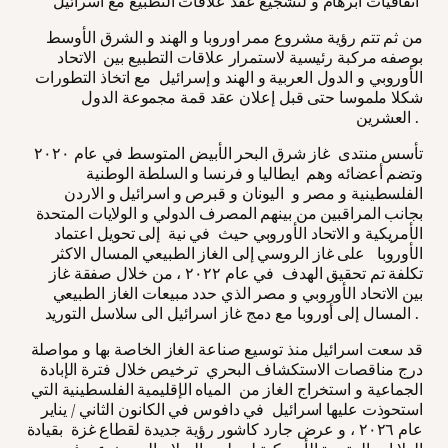
اتفاقيات ابرهام و لتشجيع عقد علاقات التطبيع مع اسرائيل
من ثم تتم رؤية مشروع ممر اوروبا و الهند و الشرق الأوسط
بوصفه مركبة رئيسية لاستمرار علاقات التطبيع بين الاتحاد
الأوروبي و الدول العربية و الهند و إسرائيل مع اتخاذ التطورات
شكلا ملموسا حتى قبل إعلان عقد قمة مجموعة الدول
العشرين .
تأسس منتدى غاز شرق البحر الأبيض المتوسط في عام ٢٠٢٠
وتضم أعضائه وهم ايطاليا و فرنسا و السلطة الوطنية
الفلسطينية و مصر و اليونان و قبرص و اسرائيل و الاردن
بجانب المراقبين من بينهم المصرف الدولي و الولايات المتحدة
الأمريكية و الاتحاد الأوروبي حيث في نية إلى تحويل اعتماد
الأوروبا على غاز الروسي إلى الغاز الطبيعي المسال الاكثر
تكلفة تم تحقيق الهدف في عام ٢٠٢٢ ، من خلال صفقة غاز
بين الاتحاد الأوروبي و مصر الذي حدد مبيعات الغاز الطبيعي
المسال إلى أوروبا مع دمج غاز اسرائيل الى سلاسل التوريد .
قد سعت اسرائيل منذ توسيع صناعة الغاز الخاصة بها و مواصلة
درج مناقصات الاستكشاف البحري ترخيص خلال فترة الإبادة
الجماعية و استخراج الغاز من المياه الإقليمية الفلسطينية التي
استحوذت عليها اسرائيل في دافوس في الكانون الثاني / يناير
عام ٢٠٢٦ ، و عرض جارد كاشور رؤية جديدة لقطاع غزة بقيادة