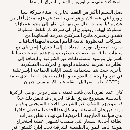
المتعاقدة على ممر اوروبا و الهند و الشرق الأوسط
يصل القسم الأكبر من النفط الخام إلى ميناء شركة اسيا
واوروبا في عسقلان و هو ليس بالبعيد عن غزة بمعدل أقل من
عشرة كيلومترات حال تفريغها ثم نقلها إلى مجموعة بازان
المملوكة لهيفاء ريفينيري أو إلى شركة باز للنفط المملوكة
لاشدود ريفنيري هاتين الشركتين مدرجة اسمائهما من
الشركات المحظورة التابعة للأمم المتحدة لديهما اتفاقيات
سارية المفعول لتوريد الإمدادات إلى الجيش الإسرائيلي مع
منتجات طاقة بمواصفات عسكرية و منح هذه المنتجات سلطة
لإسرائيل بتوسيع المستوطنات غير الشرعية بالإضافة إلى
الطائرات الحربية المحملة بالوقود و المركبات العسكرية
الأخرى حيث يتم استخدامه لتنفيذ الإبادة الجماعية الإسرائيلية
في غزة و الهجمات العدوانية و الإقليمية ، هذا النفط الذي تعتمد
عليه اسرائيل و نقله عبر باكو تبليسي جيهان ( BTC) .
كان عقد القرن الذي بلغت قيمته ٤ مليار دولار ، و هي الركيزة
الأساسية لمشروع طريق طاقة الحرير ، قد تحقق ذلك خلال
فترة وجيزة التفكك غير الشرعي للاتحاد السوفيتي و قيام
دولة أذربيجان المستقلة و شكل هذا الحدث المفصلي حافزا
لدى سياسة الخارجية الأمريكية التي تهدف لخلق منارات
الطاقة أحادية المسار التي صممت لتسهيل عملية استخراج
طويلة الأمد للموارد الطبيعية الشرقية تحت إدارة كلينتون في