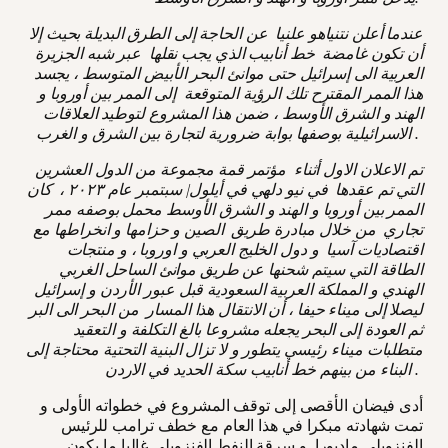
عندما أعلن نتنياهو علنيا عن الحاجة إلى الطرق البديلة بحيث إلا
أن تكون غامضة خط أنابيب الذي يجب نقلها عبر شبه الجزيرة
العربية الى إسرائيل حتى موانئ البحر الأبيض المتوسط ، يجسد
هذا الممر المقترح تلك الرؤية المتوقعة إلى الممر بين أوروبا و
الهند و الشرق الأوسط ، ضمن هذا المشروع لتوطيد العلاقات
الاسرائيلية بوصفها بوابة ضرورية لتجارة بين الشرق و الغرب .
تم الاعلان الاول أثناء مؤتمر قمة مجموعة من الدول العشرين
التي تم عقدها في نيو دلهي في أيلول/ سبتمبر عام ٢٠٢٣ ، كان
الممر بين أوروبا و الهند و الشرق الأوسط محمل بوصفه ممر
تجاري من خلال مبادرة طريق الصين و حزامها و انخراطها مع
اقتصاديات آسيا و دول الخليج العربي و اوروبا ، و منتجات
الطاقة التي سيتم شحنها عن طريق موانئ الساحل الغربي
الهندي و المملكة العربية السعودية قبل عبور الأردن و إسرائيل
ليصلا إلى ميناء حيفا ، أن الانتقال هذا المسار من البحر الى البر
ثم العودة إلى البحر يجعله مشروعا بالغ التكلفة و التعقيد
متطلبات ميناء رئيسي يتطور و لا تزال البنية التحتية محتاجة إلى
البناء من بينهم خط أنابيب سكة الحديد في الاردن .
أدى فيضان الأقصى إلى توقف المشروع في خطواته الأولى و
تمت شهادته مبكرا في هذا العام مع خطف ترامب للرئيس
الفنزويلي ماديورا و سرقة النفط الفنزويلي غالبا ما يكون