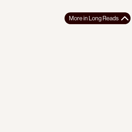
More in
Long Reads
More in
Long Reads
LONG READS
2026-05-28
Pipelines going West
The US-Zionist plans to re-shape West Asia via new energy