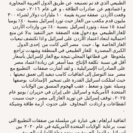
الطبيعي الذي قد تم تصنيعه عن طريق الدول العربية المجاورة
و اعتمادهم عن صادرات الطاقة ، و في عام ٢٠١٦ ، حيث
وقعت الأردن صفقة سرية بقيمة ١٠ مليارات دولار لشراء ٣٠٠
مليون قدم مكعب من الغاز حيث تورد إسرائيل بنسبة ٤٠٪ يوميا
لمدة ١٥ سنة ، وتورد إسرائيل بنسبة ٤٠٪ من واردات الأردن
للغاز الطبيعي مع دخول هذه الصفقة حيز التنفيذ بدلا عن منع
احتمالية ابتعاد اعتماد الأردن على اسرائيل و اذا تكتشف تبعيات
الغاز الخاصة بها ، حيث مصر التي كانت من إحدى الدول
الكبرى المصدرة للغاز الطبيعي في المنطقة وشهدت تراجع
ملحوظا في قطاعها المحلي نتيجة بيع الغاز لإسرائيل بأسعار
أقل في نسبة تكلفة الإنتاج مما أسفر عن زيادة اعتماد مصر
على الصادرات الإسرائيلية ، و لقد أشارت صفقات التطبيع مع
مصر منذ التوصل إلى اتفاقيات كامب ديفيد إلى تعمق تبعيتها ،
حيث امتلكت اسرائيل القدرة على تسخير الإمدادات بوصفها
وسيلة نفوذ و ضغط ، عقب الهجوم المنسق بين الولايات
المتحدة الأمريكية و اسرائيل على إيران في حزيران / يونيو عام
٢٠٢٥ ، توقف إسرائيل عن توريد الغاز إلى مصر ، حيث سببت
انقطاعات و ازدادت المخاوف على حدوث أزمة طاقة وشيكة
.
اتفاقية ابراهام : هي عبارة عن سلسلة من صفقات التطبيع التي
تمت برعاية الولايات المتحدة الأمريكية في عام ٢٠٢٠ بين
إسرائيل و الدول العربية من بينهم دولة الإمارات العربية