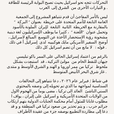
التحركات تتجه نحو اسرائيل بحيث تصبح البوابة الرئيسة للطاقة
و التيارات الأخرى من الشرق إلى الغرب .
ليس بالأمر المفاجئ أن قدم نتنياهو المشروع إلى الجمعية
العامة التابعة للأمم المتحدة على خريطة بعنوان " البركة "
بالمقارنة مع الخريطة الثانية التابعة لإيران الملونة بالأسود
وتحمل عنوان "اللعنة " ، كثيرا ما يوظف الإسرائيليون لغة دينية
مشحونة رؤية الاستحضار الآخذة عن التوسع المبالغ لاسرائيل ،
أوضح السفير الأمريكي مايك هوكبييه لدى إسرائيل أ في ذلك
قوله : لا مانع من أن تضم اسرائيل كل ذلك .
بالرغم من اعتماد إسرائيل الحالي على الممر باكو تبليسي
جيهان للنفط الخام من موانئ التركية ، قد استبعدت بشكل
ملحوظ تركيا من ممر اوروبا و الهند و الشرق الأوسط و منتدى
غاز شرق البحر الأبيض المتوسط .
في شباط / فبراير عام ٢٠٢٦ ، دعا نتنياهو إلى التحالفات
السداسية لمواجهة ما الذي تم تحويله إلى وصفه بالمحتوى
السني الناشئ العائد الى تركيا ، مضى يوما من الهجوم الاول
من الولايات المتحدة الأمريكية و اسرائيل على إايران ، يواف ا
مطلوب غابانا للمثول أمام محكمة الجنايات الدولية بتهم ارتكاب
جرائم حرب ، و يتم تحذير من صعود تركيا في المنطقة و و قد
دعا إلى مطاردة التطبيع بوصفه جزء من عقيدة الأطراف