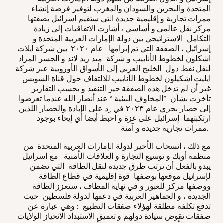
المتحدة والبحرين والسودان والمغرب لتوفير فرصة إنشاء
ممرات تجارية و إقليمية جديدة التي ستقيم اسرائيل بصفتها
مركز نقل عالمي و أساسي ، أشارت الاتفاقيات إلى زيادة
التكامل الاستراتيجي بين دولة الإمارات العربية المتحدة و
إسرائيل ، الصفقة التي تم إبرامها عام ٢٠٢٠ بين شركة ايلات
اشكلون لخطوط الأنابيب و شركة ميد ريد لاند و الجسر المراد
لنقل نفط دول الخليج العربي إلى الأسواق الأوروبية عبر شركة
ايليت اشكيلون لخطوط الأنابيب للالتفاف حول قناة السويس
غير أن لم تدخل هذه الصفقة حيز التنفيذ و بحسب التقارير
تأخرت بشأن "المخاوف البيئية " عند أنصار الله عندما تعرضوا
إلى حصار بحري عام ٢٠٢٣ في رد على الإبادة والحصار اللذين
ارتكبتهما إسرائيل على غزة و احبط أيضا أي إيحاء بوجود
ممرات تجارية جديدة و آمنة.
مع ذلك ، انسحاب الأخير لدولة الإمارات العربية المتحدة من
منظمة أوبك و توسيع التجارة و العلاقات الأمنية مع اسرائيل
يبدو بالفعل أن ترتب طرق جديدة لنقل الطاقة التي تضمن
لإسرائيل موقعها بوصفها قوة إقليمية في قطاع الطاقة
ووصفها مركز للعبور و في نهاية المطاف ، ستعزز الطاقة
الجديدة ، و الجماهير العربية في دعمها لدولة فلسطين حيث
تدفع تكلفة مطلقة لهؤلاء صفقات التطبيع : وهي عبارة عن
صفقات تقوض سيادة دولهم و تعميق الاستبداد الانحياز الولايات