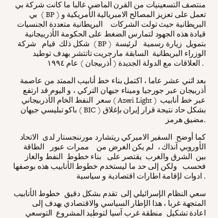
منتصف التسعينيات من القرن الماضي غالبا ما كانت شركة بي
بي ( BP ) تعمل على تعزيز المصالح الامبريالية الأمريكية و
البريطانية حيث تولت الشركات البريطانية متعددة الجنسيات
قيادة هذه الجهود لتمارس الضغط على الحكومة الأذربيجانية
شكل ذلك قيام شركة ( BP ) بتمويل زيارة رسمية لرئيسة
الوزراء البريطانية السابقة مارجريت تاتتشر بهدف توطيد
العلاقات مع الدولة الجديدة ( أذربيجان ) عام ١٩٩٤ .
بعد اثني عشر عاما ، اكتمل بناء خط أنابيب الممتد من عاصمة
أذربيجان عبر جورجيا وميناء جيهان التركي ، و اليوم قد ارتفع
سعر النفط الخام الأذربيجاني ( Azeri Light ) عبر خط أنابيب
باكو تبليسي جيهان ( BIC ) بشكل حاد نتيجة قرار إيران بإغلاق
مضيق هرمز.
كما أوضح السفير الاميركي ريتشارد مورننجستار لدى الاتحاد
الأوروبي آنذاك ، لم يكن الغرض من ممرات عبور الطاقة
بين الشرق والغرب يقتصر على بناء خطوط النفط والغاز
فحسب ولكن إلى حد ما ليستخدم خطوط الأنابيب هذه بوصفها
ادوات لإقامة اطارات اقتصادية و سياسية .
سعي النظام الإسرائيلي إلى تقدم بشكل دقيق خطوط الأنابيب
المتجهة غربا ، هذا الإطار السياسي والاقتصادي يهدف إلى
اعادة تشكيل منطقة غرب آسيا لتوطيد المشروع التوسعي