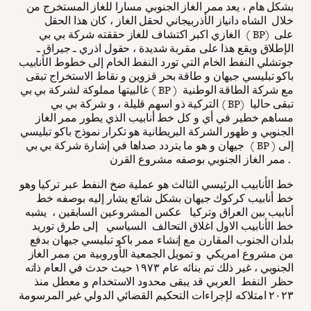
بشكل هام ، يعد ممر الغاز الجنوبي مسارا للغاز المستخرج من
خلال الشاه دانياز الأذربيجاني لحقل الغاز ، كان هذا الحقل
الغازي اكبر اكتشاف للغاز حققته شركة بي بي ( BP) على
الإطلاق ويقع هذا على مقربة شديدة ، حقول اذري ـ جيراق ـ
جوتشلي النفط الخام التي تورد النفط الخام إلى خطوط الأنابيب
باكو تبليسي جيهان و طاقة بحر قزوين و نقاط الاستخراج تبقى
غالبيتها مملوكة لشركة بي بي ( BP ) مع شركة الطاقة الوطنية
التركية ذو اسهم قليلة ، و شركة بي بي ( BP) تبقى حاليا
مساهم خطير في أي و كل خط أنابيب الذي يطور ممر الغاز
الجنوبي و ظهور الشركة البريطانية هو تكرار نموذج باكو تبليسي
جيهان و هو ما يتردد صداها في إشارة شركة بي بي ( BP ) إلى
ممر الغاز الجنوبي بوصفه مشروع القرن .
خط الأنابيب الرئيسي الثالث هو عملية ضخ النفط عبر تركيا وهو
خط أنابيب كركوك جيهان بشكل شائع يشار إليه بوصفه خط
أنابيب بين العراق وتركيا عكس المشروعين السابقين ، يشبه
خط الأنابيب الاول اغلاق التحالف السياسي إلى طرق توريد
بلدان الجنوب المقارن مع إنشاء ممر باكو تبليسي جيهان بدفع
من مشروع امريكي و تمويل الجمعية الأوروبية من ممر الغاز
الجنوبي ، غير ذلك تم بنائه عام ١٩٧٣ حيث حدث في العام ذاته
حظر النفط العربي قد يبقى محدود الاستخدام و معطل منذ
٢٠٢٣ امتلاكه لإجراءات التحكيم القضائي الدولي غير المرسومة
.