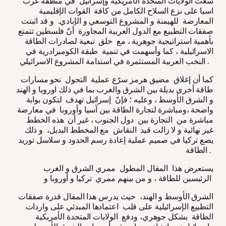
سعت الولايات المتحدة الأمريكية وإسرائيل في منطقة غرب
اسيا على نزع السلاح الكامل من كافة القوات الإقليمية
المعارضة للهيمنة و المشروع التوسعي و الإبادي. و قد اثبتت
صفقات التطبيع مع الدول العربية المجاورة أنّ فلسطين تتمتع
بأهمية استراتيجية جوهرية ، مع خلق تبعية لصادرات الطاقة
الاسرائيلية ، كما وأسهمت في تنمية طبقة الكومبرادرية في
النخب العربية المستثمرة في استدامة المشروع الاسرائيلي .
كما أن إغلاق مضيق هرمز سرّع عملية التحول نحو مسارات
طاقة أخرى بديلة بين الشرق والغرب بما في ذلك اوروبا و الهند
و الشرق الأوسط ، وعليه ؛ فإنّ إسرائيل تهدف لتكون بوابة
واضحة ،ومباشرة لتجارة الطاقة بين آسيا وأوروبا في معارضة
مباشرة من التجارة بين دول الجنوب ، غير أن هذه الخطط
غير نهائية و لا زالت قيد النقاش مع المخطط البديل، و ذلك
يضع تركيا في صميم عملية إعادة رسم الحدود و سلاسل توريد
الطاقة .
يستعرض هذا المقال المطول ممري الشرق و الغرب
الرئيسين للطاقة ، و من بينهم ممري تركيا و أوروبا و
الشرق الأوسط و الهند، حيث يدرس هذا المقال قدرة صفقات
التطبيع الإسرائيلية على قلب اعتمادها المبدئي على واردات
الطاقة بشكل جوهري، ودفع الولايات المتحدة الأمريكية