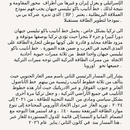
الإسرائيلي و يعزل إيران و غيرها من أطراف محور المقاومة و
نتيجة لذلك ، خط أنابيب باكو تبليسي جيهان يجب فهم نموذج
الذي تديره شركة بي بي ( BP ) العملاقة البريطانية ، يعتبر
نموذجا لتطوير الطاقة مستقبلا .
الى تركيا بشكل خاص ، يحمل خط أنابيب باكو تبليسي جيهان
دورا كبيرا و جزء لا يتجزأ حيث تؤدي تركيا بوصفها موثوقة و
مزود طاقة محايد و قادرة على كونها موطن لتجارة الطاقة على
المدى البعيد في الغرب و ضمن هذه الصورة ، خط أنابيب باكو
تبليسي جيهان واحدا فقط من ثلاثة ممرات حيوية أحادية
الاتجاه من ممرات الطاقة التركية التي توجه ممرات التركية
جميعها نحو اوروبا .
يشار إلى المسار الرئيسي الثاني باسم ممر الغاز الجنوبي حيث
يتألف من ثلاثة خطوط أنابيب رئيسية من بينهم خط الأناضول
العابر و جنوب القوقاز و عبر الادرياتيك حيث أدار هذه خطوط
الأنابيب في جميع الأراضي التركية ، و جعل تركيا مرة أخرى
بشكل سياسي ومادي من البنية التحتية للطاقة ، من ٢٠٢١ إلى
٢٠٢٤ ، توريد الغاز عبر دول الاتحاد الأوروبي المحتاجة إلى تنوع
موارد الطاقة المرتفعة بنسبة ٤٠٪ ، و قد استمر هذا التوجه مع
انضمام المانيا و النمسا إلى قائمة للدول المستوردة للغاز عبر
هذا المسار منذ في كانون الثاني / يناير عام ٢٠٢٦ .