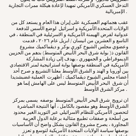
التدخل العسكري الأمريكي تمهيدا لإعادة هيكلة ممرات التجارية
الإمبريالية .
عقب هجماتهم العسكرية على إيران هذا العام و يستعد كل من
الولايات المتحدة الأمريكية و اسرائيل لوضع الأسس للدفعة
عدوانية لفرض الهيمنة الأمريكية و الاسرئيلية في المنطقة ، في
التاسع و العشرين من انيسان / ابريل عام ٢٠٢٦ ، قدمت
وعضوَي مجلس الشيوخ كوري بوكر و ديڤماكميك مشروع
القانون ذ( بوابة شرق البحر الأبيض المتوسط) بدهم من الحزبين
الديموقراطي و الجمهوري ، يهدف إلى زيادة المشاركة
الأمريكية في المنطقة بوصفها بوابة استراتيجية لمنر الاقتصادي
بين أوروبا و الهند و الشرق الأوسط معلنا التشريع و صرح أحد
أعضاء مجلس الشيوخ ديڤماكميك : أظهرت العملية غضبشديدا
أن شرق البحر الأبيض المتوسط ليس على الهامش إنما هو
مركز الشرق الأوسط .
ان ترويج شرق البحر الأبيض المتوسط بوصفه يسمى بمركز
الشرق الأوسط وهو مقصود بالكامل ، أنها النتيجة المباشرة
لتحصين الأمريكي للنظام الاسرائيلي عبر التوريد الغير محدود
من أسلحة و صفقات تطبيع متتالية برعاية الدول العربية
المجاورة ، يصرح مشروع القانون بشكل واضح أن الأساسيات
بوصفها سياسة الولايات المتحدة الأمريكية لتوسع و تعزز