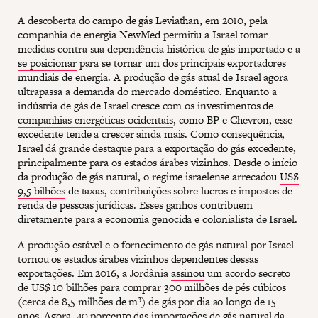
A descoberta do campo de gás Leviathan, em 2010, pela
companhia de energia NewMed permitiu a Israel tomar
medidas contra sua dependência histórica de gás importado e a
se posicionar
para se tornar um dos principais exportadores
mundiais de energia. A produção de gás atual de Israel agora
ultrapassa a demanda do mercado doméstico. Enquanto a
indústria de gás de Israel cresce com os investimentos de
companhias energéticas ocidentais
, como BP e Chevron, esse
excedente tende a crescer ainda mais. Como consequência,
Israel dá grande destaque para a exportação do gás excedente,
principalmente para os estados árabes vizinhos. Desde o início
da produção de gás natural, o regime israelense arrecadou
US$
9,5 bilhões
de taxas, contribuições sobre lucros e impostos de
renda de pessoas jurídicas. Esses ganhos contribuem
diretamente para a economia genocida e colonialista de Israel.
A produção estável e o fornecimento de gás natural por Israel
tornou os estados árabes vizinhos dependentes dessas
exportações. Em 2016, a Jordânia
assinou
um acordo secreto
de US$ 10 bilhões para comprar 300 milhões de pés cúbicos
(cerca de 8,5 milhões de m³) de gás por dia ao longo de 15
anos. Agora, 40 porcento das importações de gás natural da