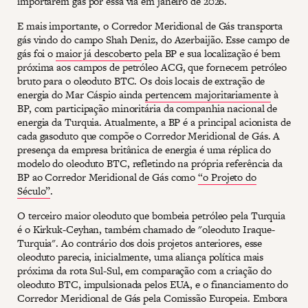
importarem gás por essa via em janeiro de 2026.
E mais importante, o Corredor Meridional de Gás transporta
gás vindo do campo Shah Deniz, do Azerbaijão. Esse campo de
gás foi o
maior já descoberto
pela BP e sua localização é bem
próxima aos campos de petróleo ACG, que fornecem petróleo
bruto para o oleoduto BTC. Os dois locais de extração de
energia do Mar Cáspio ainda
pertencem majoritariamente
à
BP, com participação minoritária da companhia nacional de
energia da Turquia. Atualmente, a BP é a principal acionista de
cada gasoduto que compõe o Corredor Meridional de Gás. A
presença da empresa britânica de energia é uma réplica do
modelo do oleoduto BTC, refletindo na própria referência da
BP ao Corredor Meridional de Gás como
“o Projeto do
Século”
.
O terceiro maior oleoduto que bombeia petróleo pela Turquia
é o Kirkuk-Ceyhan, também chamado de "oleoduto Iraque-
Turquia". Ao contrário dos dois projetos anteriores, esse
oleoduto parecia, inicialmente, uma aliança política mais
próxima da rota Sul-Sul, em comparação com a criação do
oleoduto BTC, impulsionada pelos EUA, e o financiamento do
Corredor Meridional de Gás pela Comissão Europeia. Embora