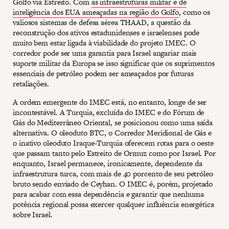
Golfo via Estreito. Com
as infraestruturas militar e de
inteligência dos EUA ameaçadas na região do Golfo
, como os
valiosos sistemas de defesa aérea THAAD, a questão da
reconstrução dos ativos estadunidenses e israelenses pode
muito bem estar ligada à viabilidade do projeto IMEC. O
corredor pode ser uma garantia para Israel angariar mais
suporte militar da Europa se isso significar que os suprimentos
essenciais de petróleo podem ser ameaçados por futuras
retaliações.
A ordem emergente do IMEC está, no entanto, longe de ser
incontestável. A Turquia, excluída do IMEC e do Fórum de
Gás do Mediterrâneo Oriental, se posicionou como uma saída
alternativa. O oleoduto BTC, o Corredor Meridional de Gás e
o inativo oleoduto Iraque-Turquia oferecem rotas para o oeste
que passam tanto pelo Estreito de Ormuz como por Israel. Por
enquanto, Israel permanece, ironicamente, dependente da
infraestrutura turca, com mais de 40 porcento de seu petróleo
bruto sendo enviado de Ceyhan. O IMEC é, porém, projetado
para acabar com essa dependência e garantir que nenhuma
potência regional possa exercer qualquer influência energética
sobre Israel.