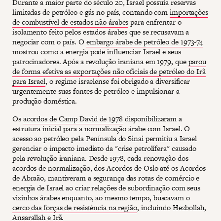
Durante a maior parte do século 20, Israel possuía reservas
limitadas de petróleo e gás no país, contando com
importações
de combustível de estados não árabes
para enfrentar o
isolamento feito pelos estados árabes que se recusavam a
negociar com o país. O
embargo árabe de petróleo de 1973-74
mostrou como a energia pode influenciar Israel e seus
patrocinadores. Após a revolução iraniana em 1979, que
parou
de forma efetiva as exportações não oficiais de petróleo do Irã
para Israel
, o regime israelense foi obrigado a diversificar
urgentemente suas fontes de petróleo e impulsionar a
produção doméstica.
Os
acordos de Camp David de 1978
disponibilizaram a
estrutura inicial para a normalização árabe com Israel. O
acesso ao petróleo pela Península do Sinai permitiu a Israel
gerenciar o impacto imediato da "crise petrolífera" causado
pela revolução iraniana. Desde 1978, cada renovação dos
acordos de normalização, dos Acordos de Oslo até os Acordos
de Abraão, mantiveram a segurança das rotas de comércio e
energia de Israel ao criar relações de subordinação com seus
vizinhos árabes enquanto, ao mesmo tempo, buscavam o
cerco das forças de resistência na região
, incluindo Hezbollah,
Ansarallah e Irã.