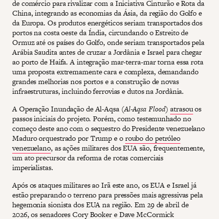
de comércio para rivalizar com a Iniciativa Cinturão e Rota da
China, integrando as economias da Ásia, da região do Golfo e
da Europa. Os produtos energéticos seriam transportados dos
portos na costa oeste da Índia, circundando o Estreito de
Ormuz até os países do Golfo, onde seriam transportados pela
Arábia Saudita antes de cruzar a Jordânia e Israel para chegar
ao porto de Haifa. A integração mar-terra-mar torna essa rota
uma proposta extremamente cara e complexa, demandando
grandes melhorias nos portos e a construção de novas
infraestruturas, incluindo ferrovias e dutos na Jordânia.
A Operação Inundação de Al-Aqsa (
Al-Aqsa Flood
)
atrasou
os
passos iniciais do projeto. Porém, como testemunhado no
começo deste ano com o sequestro do Presidente venezuelano
Maduro orquestrado por Trump e o
roubo do petróleo
venezuelano
, as ações militares dos EUA são, frequentemente,
um ato precursor da reforma de rotas comerciais
imperialistas.
Após os ataques militares ao Irã este ano, os EUA e Israel já
estão preparando o terreno para pressões mais agressivas pela
hegemonia sionista dos EUA na região. Em 29 de abril de
2026, os senadores Cory Booker e Dave McCormick