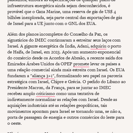
infraestrutura energética ainda sejam desconhecidos, é
provável que o Gaza Marine, uma reserva de gás de US$ 4
bilhões inexplorada, seja parte central das exportações de gás
de Israel para a UE junto com o GNL dos EUA.
Além dos planos incompletos do Conselho da Paz, os
signatários do IMEC continuaram a estreitar seus laços com
Israel. A gigante energética da Índia, Adani,
adquiriu
o porto
de Haifa, de Israel, em 2023. Após um aumento exponencial
do comércio desde os Acordos de Abraão, a recente saída dos
Emirados Árabes Unidos da OPEP
promete
levar os países a
uma relação comercial ainda mais estreita com Israel. Os EUA
fundaram a
"aliança 3+1"
, formalizando seu papel na parceria
estratégica com Israel, Chipre e Grécia. O pedido do Líbano ao
Presidente Macron, da França, para se juntar ao IMEC
recebeu amplo
criticismo
como uma tentativa de
indiretamente normalizar as relações com Israel. Desde as
aquisições industriais até as relações geopolíticas, tais
movimentos apontam para Israel se tornando uma, se não a,
porta de passagem de energia e outros comércios do leste para
o oeste.