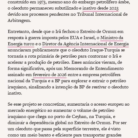
construído em 1973, mesmo ano do embargo petrolífero árabe,
o oleoduto permaneceu subutilizado e
inativo desde 2023
devido aos processos pendentes no Tribunal Internacional de
Arbitragem.
Entretanto, desde que o Irã fechou o Estreito de Ormuz em
resposta à guerra imposta pelos EUA e Israel, o
Ministro da
Energia turco
e o
Diretor da Agência Internacional de Energia
anunciaram publicamente que o oleoduto Iraque-Turquia se
tornaria a rota primária de petróleo para contornar o Irã e
acelerar a produção de petróleo. Esses anúncios vieram, de
forma significativa, após um Memorando de Entendimento
assinado em
fevereiro de 2026
entre a empresa petrolífera
nacional da Turquia e a BP para explorar e extrair o petróleo
iraquiano, sinalizando a intenção da BP de reativar o oleoduto
inativo.
Se esse projeto se concretizar, aumentaria o acesso europeu ao
mercado energético ao aumentar o volume de petróleo
iraquiano que chega no porto de Ceyhan, na Turquia, e
diminuir a dependência global no Estreito de Ormuz. Por ser
um oleoduto que passa pela superfície terrestre, ele é visto
como um meio barato e eficiente para transportar grandes