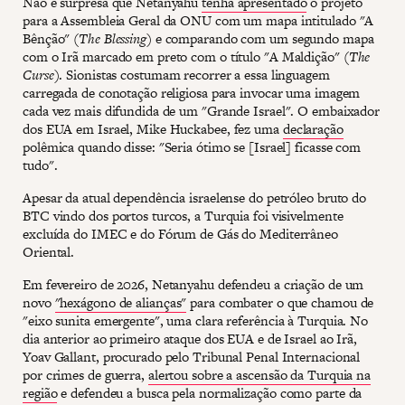
Não é surpresa que Netanyahu
tenha apresentado
o projeto
para a Assembleia Geral da ONU com um mapa intitulado "A
Bênção" (
The Blessing
) e comparando com um segundo mapa
com o Irã marcado em preto com o título "A Maldição" (
The
Curse
). Sionistas costumam recorrer a essa linguagem
carregada de conotação religiosa para invocar uma imagem
cada vez mais difundida de um "Grande Israel". O embaixador
dos EUA em Israel, Mike Huckabee, fez uma
declaração
polêmica quando disse: "Seria ótimo se [Israel] ficasse com
tudo".
Apesar da atual dependência israelense do petróleo bruto do
BTC vindo dos portos turcos, a Turquia foi visivelmente
excluída do IMEC e do Fórum de Gás do Mediterrâneo
Oriental.
Em fevereiro de 2026, Netanyahu defendeu a criação de um
novo
"hexágono de alianças"
para combater o que chamou de
"eixo sunita emergente", uma clara referência à Turquia. No
dia anterior ao primeiro ataque dos EUA e de Israel ao Irã,
Yoav Gallant, procurado pelo Tribunal Penal Internacional
por crimes de guerra,
alertou sobre a ascensão da Turquia na
região
e defendeu a busca pela normalização como parte da