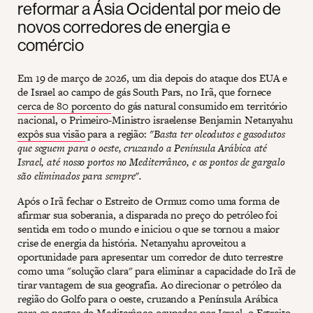
reformar a Ásia Ocidental por meio de
novos corredores de energia e
comércio
Em 19 de março de 2026, um dia depois do ataque dos EUA e
de Israel ao campo de gás South Pars, no Irã, que fornece
cerca de 80 porcento
do gás natural consumido em território
nacional, o Primeiro-Ministro israelense Benjamin Netanyahu
expôs sua visão
para a região:
"Basta ter oleodutos e gasodutos
que seguem para o oeste, cruzando a Península Arábica até
Israel, até nosso portos no Mediterrâneo, e os pontos de gargalo
são eliminados para sempre".
Após o Irã fechar o Estreito de Ormuz como uma forma de
afirmar sua soberania, a disparada no preço do petróleo foi
sentida em todo o mundo e iniciou o que se tornou a maior
crise de energia da história. Netanyahu aproveitou a
oportunidade para apresentar um corredor de duto terrestre
como uma "solução clara" para eliminar a capacidade do Irã de
tirar vantagem de sua geografia. Ao direcionar o petróleo da
região do Golfo para o oeste, cruzando a Península Arábica
para os portos do Mediterâneo ocupados por Israel, o Estreito