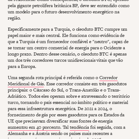
pela gigante petrolífera britânica BP, deve ser entendido como
um modelo para o futuro desenvolvimento energético na
região.
Especificamente para a Turquia, o oleoduto BTC cumpre um
papel maior e mais central. Ele funciona como evidência de
que a Turquia é um fornecedor confiável e "neutro", capaz de
se tornar um centro comercial de energia para o Ocidente a
longo prazo. Dentro desse cenário, o oleoduto BTC é apenas
um dos três corredores turcos unidirecionais vitais que vão
para a Europa.
Uma segunda rota principal é referida como o
Corredor
Meridional de Gás
. Esse corredor consiste em três gasodutos
principais: o Cáucaso do Sul, o Trans-Anatólio e o Trans-
Adriático. Todos eles operam sobre e atravessando o território
turco, tornando o país essencial no âmbito político e material
para essa infraestrutura energética. De 2021 a 2024, o
fornecimento de gás por esses gasodutos para os Estados da
UE que precisavam diversificar suas fontes de energia
aumentou em 40 porcento
. Tal
tendência
foi seguida, com a
Alemanha e a Áustria sendo os países mais recentes a