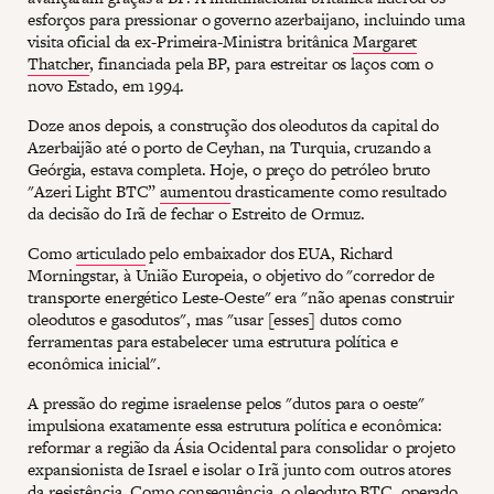
esforços para pressionar o governo azerbaijano, incluindo uma
visita oficial da ex-Primeira-Ministra britânica
Margaret
Thatcher
, financiada pela BP, para estreitar os laços com o
novo Estado, em 1994.
Doze anos depois, a construção dos oleodutos da capital do
Azerbaijão até o porto de Ceyhan, na Turquia, cruzando a
Geórgia, estava completa. Hoje, o preço do petróleo bruto
"Azeri Light BTC”
aumentou
drasticamente como resultado
da decisão do Irã de fechar o Estreito de Ormuz.
Como
articulado
pelo embaixador dos EUA, Richard
Morningstar, à União Europeia, o objetivo do "corredor de
transporte energético Leste-Oeste" era "não apenas construir
oleodutos e gasodutos", mas "usar [esses] dutos como
ferramentas para estabelecer uma estrutura política e
econômica inicial".
A pressão do regime israelense pelos "dutos para o oeste"
impulsiona exatamente essa estrutura política e econômica:
reformar a região da Ásia Ocidental para consolidar o projeto
expansionista de Israel e isolar o Irã junto com outros atores
da resistência. Como consequência, o oleoduto BTC, operado