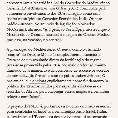
apresentaram a bipartidária
Lei do Corredor do Mediterrâneo
Oriental
(
East Mediterranean Gateway Act
), formulada para
aumentar o envolvimento dos EUA na região como uma
"porta estratégica no Corredor Econômico Índia-Oriente
Médio-Europa". No anúncio da legislação, o Senador
McCormick
afirmou
: "A Operação Fúria Épica mostrou que o
Mediterrâneo Oriental não está à margem do Oriente Médio,
mas está, na verdade, no centro".
A promoção do Mediterrâneo Oriental como o chamado
"centro" do Oriente Médio é completamente intencional.
Trata-se de um resultado direto da fortificação do regime
israelense promovida pelos EUA por meio do fornecimento
ilimitado de armamento e da concessão de sucessivos acordos
de normalização firmados com os países árabes vizinhos. O
projeto de lei
menciona
explicitamente como fundamento "a
política dos Estados Unidos para expandir e fortalecer os
Acordos de Abraão para encorajar outras nações a normalizar
relações com Israel".
O projeto do IMEC é, portanto, visto como um meio essencial
para consolidar os laços de normalização entre Israel, Índia,
países árabes e UE, com seu desenvolvimento já se tornando