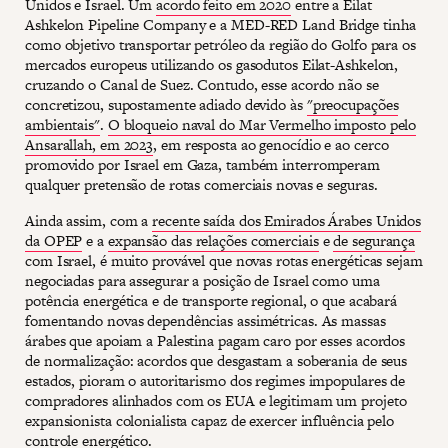
Unidos e Israel. Um
acordo feito em 2020
entre a Eilat
Ashkelon Pipeline Company e a MED-RED Land Bridge tinha
como objetivo transportar petróleo da região do Golfo para os
mercados europeus utilizando os gasodutos Eilat-Ashkelon,
cruzando o Canal de Suez. Contudo, esse acordo não se
concretizou, supostamente adiado devido às
"preocupações
ambientais"
.
O bloqueio naval do Mar Vermelho imposto pelo
Ansarallah, em 2023
, em resposta ao genocídio e ao cerco
promovido por Israel em Gaza, também interromperam
qualquer pretensão de rotas comerciais novas e seguras.
Ainda assim, com a
recente saída dos Emirados Árabes Unidos
da OPEP
e a
expansão das relações comerciais
e
de segurança
com Israel, é muito provável que novas rotas energéticas sejam
negociadas para assegurar a posição de Israel como uma
potência energética e de transporte regional, o que acabará
fomentando novas dependências assimétricas. As massas
árabes que apoiam a Palestina pagam caro por esses acordos
de normalização: acordos que desgastam a soberania de seus
estados, pioram o autoritarismo dos regimes impopulares de
compradores alinhados com os EUA e legitimam um projeto
expansionista colonialista capaz de exercer influência pelo
controle energético.