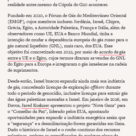
realidade antes mesmo da Cúpula do G20 acontecer.
Fundado em 2020, o Fórum de Gás do Mediterrâneo Oriental
(EMGF), cujos membros incluem Jordânia, Israel, Chipre,
Grécia, Egito, a Autoridade Palestina, França e Itália, além de
observadores como UE, EUA e Banco Mundial, tinha a
intenção de mudar a dependência europeia do gás russo para o
gás natural liquefeito (GNL), mais caro, dos EUA. Esse
objetivo foi concretizado em 2022, por meio do
acordo de gás
entre a UE e o Egito
, cujos termos ditaram as vendas do GNL
do Egito para a Europa e integraram o gás israelense na cadeia
de suprimentos.
Desde então, Israel buscou expandir ainda mais sua indústria
de gás, concedendo licenças de exploração
offshore
durante
todo o período de genocídio, inclusive licenças para extrair gás
das águas palestinas anexadas a Israel. Em janeiro de 2026, em
Davos,
Jared Kushner
apresentou o projeto "Nova Gaza" para
o "Conselho da Paz", liderado pelos EUA, apontando
oportunidades para expandir a indústria energética assim que
a "segurança" e a desmilitarização forem garantidas em Gaza.
Dado o histórico de Israel e o roubo contínuo dos recursos
palestinos, embora as especificações de qualquer plano de