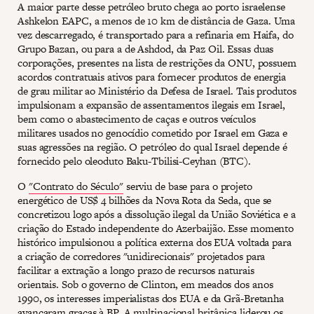
A maior parte desse petróleo bruto chega ao porto israelense
Ashkelon EAPC, a menos de 10 km de distância de Gaza. Uma
vez descarregado, é transportado para a refinaria em Haifa, do
Grupo Bazan, ou para a de Ashdod, da Paz Oil. Essas duas
corporações, presentes na lista de restrições da ONU, possuem
acordos contratuais ativos para fornecer produtos de energia
de grau militar ao Ministério da Defesa de Israel. Tais produtos
impulsionam a expansão de assentamentos ilegais em Israel,
bem como o abastecimento de caças e outros veículos
militares usados no genocídio cometido por Israel em Gaza e
suas agressões na região. O petróleo do qual Israel depende é
fornecido pelo oleoduto Baku-Tbilisi-Ceyhan (BTC).
O
"Contrato do Século"
serviu de base para o projeto
energético de US$ 4 bilhões da Nova Rota da Seda, que se
concretizou logo após a dissolução ilegal da União Soviética e a
criação do Estado independente do Azerbaijão. Esse momento
histórico impulsionou a política externa dos EUA voltada para
a criação de corredores "unidirecionais" projetados para
facilitar a extração a longo prazo de recursos naturais
orientais. Sob o governo de Clinton, em meados dos anos
1990, os interesses imperialistas dos EUA e da Grã-Bretanha
avançaram graças à BP. A multinacional britânica liderou os