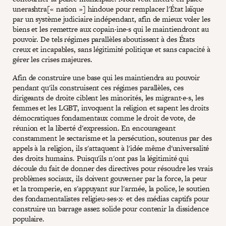
unerashtra[« nation »] hindoue pour remplacer l'État laïque
par un système judiciaire indépendant, afin de mieux voler les
biens et les remettre aux copain·ine·s qui le maintiendront au
pouvoir. De tels régimes parallèles aboutissent à des États
creux et incapables, sans légitimité politique et sans capacité à
gérer les crises majeures.
Afin de construire une base qui les maintiendra au pouvoir
pendant qu'ils construisent ces régimes parallèles, ces
dirigeants de droite ciblent les minorités, les migrant·e·s, les
femmes et les LGBT, invoquent la religion et sapent les droits
démocratiques fondamentaux comme le droit de vote, de
réunion et la liberté d'expression. En encourageant
constamment le sectarisme et la persécution, soutenus par des
appels à la religion, ils s'attaquent à l'idée même d'universalité
des droits humains. Puisqu'ils n'ont pas la légitimité qui
découle du fait de donner des directives pour résoudre les vrais
problèmes sociaux, ils doivent gouverner par la force, la peur
et la tromperie, en s'appuyant sur l'armée, la police, le soutien
des fondamentalistes religieu·ses·x· et des médias captifs pour
construire un barrage assez solide pour contenir la dissidence
populaire.