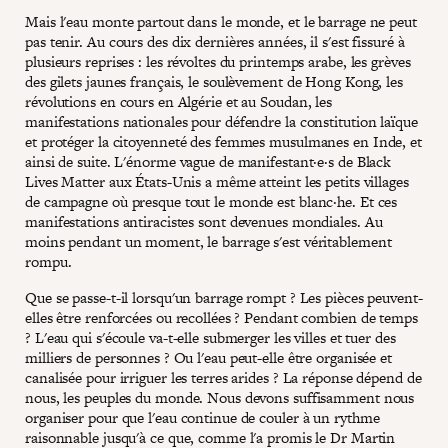
Mais l'eau monte partout dans le monde, et le barrage ne peut
pas tenir. Au cours des dix dernières années, il s'est fissuré à
plusieurs reprises : les révoltes du printemps arabe, les grèves
des gilets jaunes français, le soulèvement de Hong Kong, les
révolutions en cours en Algérie et au Soudan, les
manifestations nationales pour défendre la constitution laïque
et protéger la citoyenneté des femmes musulmanes en Inde, et
ainsi de suite. L'énorme vague de manifestant·e·s de Black
Lives Matter aux États-Unis a même atteint les petits villages
de campagne où presque tout le monde est blanc·he. Et ces
manifestations antiracistes sont devenues mondiales. Au
moins pendant un moment, le barrage s'est véritablement
rompu.
Que se passe-t-il lorsqu'un barrage rompt ? Les pièces peuvent-
elles être renforcées ou recollées ? Pendant combien de temps
? L'eau qui s'écoule va-t-elle submerger les villes et tuer des
milliers de personnes ? Ou l'eau peut-elle être organisée et
canalisée pour irriguer les terres arides ? La réponse dépend de
nous, les peuples du monde. Nous devons suffisamment nous
organiser pour que l'eau continue de couler à un rythme
raisonnable jusqu'à ce que, comme l'a promis le Dr Martin