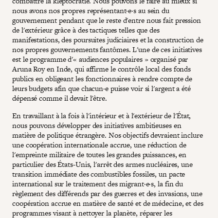
combattre la kleptocratie. Nous pouvons le faire au mieux si
nous avons nos propres représentant·e·s au sein du
gouvernement pendant que le reste d'entre nous fait pression
de l'extérieur grâce à des tactiques telles que des
manifestations, des poursuites judiciaires et la construction de
nos propres gouvernements fantômes. L'une de ces initiatives
est le programme d'« audiences populaires » organisé par
Aruna Roy en Inde, qui affirme le contrôle local des fonds
publics en obligeant les fonctionnaires à rendre compte de
leurs budgets afin que chacun·e puisse voir si l'argent a été
dépensé comme il devait l'être.
En travaillant à la fois à l'intérieur et à l'extérieur de l'État,
nous pouvons développer des initiatives ambitieuses en
matière de politique étrangère. Nos objectifs devraient inclure
une coopération internationale accrue, une réduction de
l'empreinte militaire de toutes les grandes puissances, en
particulier des États-Unis, l'arrêt des armes nucléaires, une
transition immédiate des combustibles fossiles, un pacte
international sur le traitement des migrant·e·s, la fin du
règlement des différends par des guerres et des invasions, une
coopération accrue en matière de santé et de médecine, et des
programmes visant à nettoyer la planète, réparer les