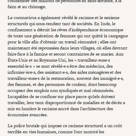
condamner des millions de personnes au sans-abrisme, à la
faim et au chômage.
Le coronavirus a également révélé le racisme et le sexisme
structurels qui sous-tendent tant de sociétés. En Inde, le
confinement a détruit les rêves d'indépendance économique
de toute une génération de femmes qui ont quitté la campagne
pour la ville afin d'obtenir un travail rémunéré ; elles ont
maintenant été repoussées dans leurs villages, où elles devront
faire face à la famine et seront contraintes de se marier. Aux
États-Unis et au Royaume-Uni, les « travailleur·euse·s
essentiel·le·s » se sont révélé·e·s être des médecins, des
infirmier·ère·s, des assistant·e·s, des aides ménagères et des
travailleur·euse·s de la restauration, souvent des immigré·e·s,
des femmes, et des personnes de couleur, dont beaucoup
occupent des emplois non syndiqués et mal rémunérés.
Incapables de se confiner sur place parce qu'iels doivent
travailler, leur taux disproportionné de maladies et de décès a
mis en lumière le racisme ancré dans l'architecture des
économies avancées.
La police brutale qui impose ce racisme structurel a un coût
terrible en vies humaines, comme l'ont montré les