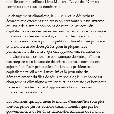
manifestations deBlack Lives Matter(« La vie des Noir·e·s
compte ») sur tous les continents.
Le changement climatique, la COVID et le décrochage
économique exercent une pression écrasante sur un système
qui avait déjà atteint son point de rupture. Au cœurdu
capitalisme de ces dernières années, l'intégration économique
mondiale fondée sur l'idéologie du marché libre a conduit à
une richesse obscène pour un petit nombre et à une pauvreté
et une incertitude désespérées pour la plupart. Les
politicien·ne·s du centre, qui ont applaudi aux solutions de
marché et à une croissance économique débridée, n'étaient
pas préparé·e·s à la cascade de crises que nous connaissons
aujourd'hui. Leur principale solution aux problèmes du
capitalisme tardif a été l'austérité et la poursuite du
démantèlement du filet de sécurité sociale ; leur réponse au
changement climatique a été lente et inadéquate ; et beaucoup
ne se sont pas fermement opposé·e·s à la montée des
mouvements de droite.
Les décisions qui façonnent le monde d'aujourd'hui sont plus
souvent prises par les sociétés transnationales que par les
gouvernements ou les élites nationales. Refusant de renoncer