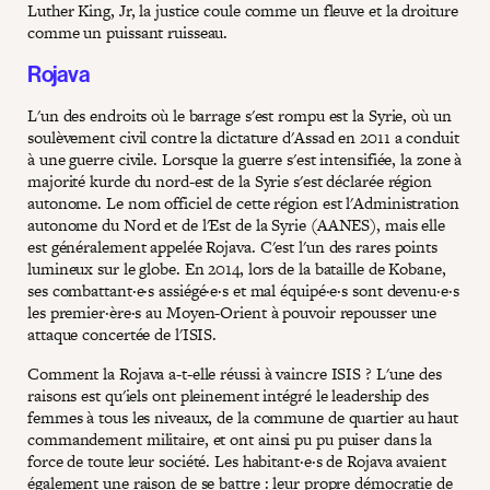
Luther King, Jr, la justice coule comme un fleuve et la droiture
comme un puissant ruisseau.
Rojava
L'un des endroits où le barrage s'est rompu est la Syrie, où un
soulèvement civil contre la dictature d'Assad en 2011 a conduit
à une guerre civile. Lorsque la guerre s'est intensifiée, la zone à
majorité kurde du nord-est de la Syrie s'est déclarée région
autonome. Le nom officiel de cette région est l'Administration
autonome du Nord et de l'Est de la Syrie (AANES), mais elle
est généralement appelée Rojava. C'est l'un des rares points
lumineux sur le globe. En 2014, lors de la bataille de Kobane,
ses combattant·e·s assiégé·e·s et mal équipé·e·s sont devenu·e·s
les premier·ère·s au Moyen-Orient à pouvoir repousser une
attaque concertée de l'ISIS.
Comment la Rojava a-t-elle réussi à vaincre ISIS ? L'une des
raisons est qu'iels ont pleinement intégré le leadership des
femmes à tous les niveaux, de la commune de quartier au haut
commandement militaire, et ont ainsi pu pu puiser dans la
force de toute leur société. Les habitant·e·s de Rojava avaient
également une raison de se battre : leur propre démocratie de