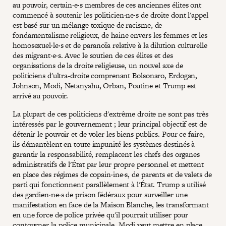
au pouvoir, certain·e·s membres de ces anciennes élites ont
commencé à soutenir les politicien·ne·s de droite dont l'appel
est basé sur un mélange toxique de racisme, de
fondamentalisme religieux, de haine envers les femmes et les
homosexuel·le·s et de paranoïa relative à la dilution culturelle
des migrant·e·s. Avec le soutien de ces élites et des
organisations de la droite religieuse, un nouvel axe de
politiciens d'ultra-droite comprenant Bolsonaro, Erdogan,
Johnson, Modi, Netanyahu, Orban, Poutine et Trump est
arrivé au pouvoir.
La plupart de ces politiciens d'extrême droite ne sont pas très
intéressés par le gouvernement ; leur principal objectif est de
détenir le pouvoir et de voler les biens publics. Pour ce faire,
ils démantèlent en toute impunité les systèmes destinés à
garantir la responsabilité, remplacent les chefs des organes
administratifs de l'État par leur propre personnel et mettent
en place des régimes de copain·ine·s, de parents et de valets de
parti qui fonctionnent parallèlement à l'État. Trump a utilisé
des gardien·ne·s de prison fédéraux pour surveiller une
manifestation en face de la Maison Blanche, les transformant
en une force de police privée qu'il pourrait utiliser pour
contourner la police municipale. Modi veut mettre en place