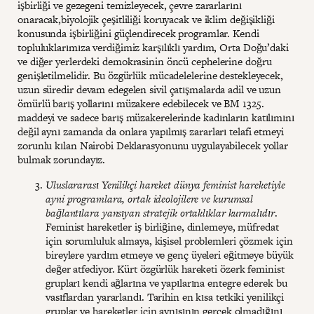
işbirliği ve gezegeni temizleyecek, çevre zararlarını
onaracak,biyolojik çeşitliliği koruyacak ve iklim değişikliği
konusunda işbirliğini güçlendirecek programlar. Kendi
topluluklarımıza verdiğimiz karşılıklı yardım, Orta Doğu’daki
ve diğer yerlerdeki demokrasinin öncü cephelerine doğru
genişletilmelidir. Bu özgürlük mücadelelerine destekleyecek,
uzun süredir devam edegelen sivil çatışmalarda adil ve uzun
ömürlü barış yollarını müzakere edebilecek ve BM 1325.
maddeyi ve sadece barış müzakerelerinde kadınların katılımını
değil aynı zamanda da onlara yapılmış zararları telafi etmeyi
zorunlu kılan Nairobi Deklarasyonunu uygulayabilecek yollar
bulmak zorundayız.
Uluslararası Yenilikçi hareket dünya feminist hareketiyle
ayni programlara, ortak ideolojilere ve kurumsal
bağlantılara yansıyan stratejik ortaklıklar kurmalıdır
.
Feminist hareketler iş birliğine, dinlemeye, müfredat
için sorumluluk almaya, kişisel problemleri çözmek için
bireylere yardım etmeye ve genç üyeleri eğitmeye büyük
değer atfediyor. Kürt özgürlük hareketi özerk feminist
grupları kendi ağlarına ve yapılarına entegre ederek bu
vasıflardan yararlandı. Tarihin en kısa tetkiki yenilikçi
gruplar ve hareketler için aynısının gerçek olmadığını