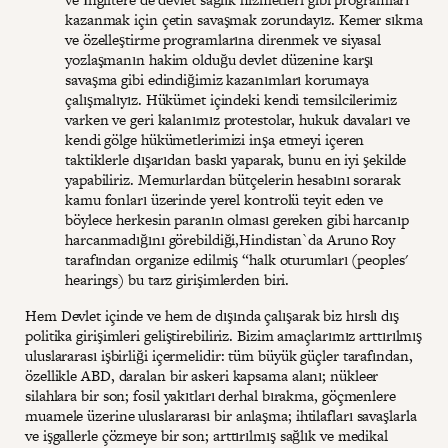
kazanmak için çetin savaşmak zorundayız. Kemer sıkma
ve özelleştirme programlarına direnmek ve siyasal
yozlaşmanın hakim olduğu devlet düzenine karşı
savaşma gibi edindiğimiz kazanımları korumaya
çalışmalıyız. Hükümet içindeki kendi temsilcilerimiz
varken ve geri kalanımız protestolar, hukuk davaları ve
kendi gölge hükümetlerimizi inşa etmeyi içeren
taktiklerle dışarıdan baskı yaparak, bunu en iyi şekilde
yapabiliriz. Memurlardan bütçelerin hesabını sorarak
kamu fonları üzerinde yerel kontrolü teyit eden ve
böylece herkesin paranın olması gereken gibi harcanıp
harcanmadığını görebildiği,Hindistan`da Aruno Roy
tarafından organize edilmiş “halk oturumları (peoples'
hearings) bu tarz girişimlerden biri.
Hem Devlet içinde ve hem de dışında çalışarak biz hırslı dış
politika girişimleri geliştirebiliriz. Bizim amaçlarımız arttırılmış
uluslararası işbirliği içermelidir: tüm büyük güçler tarafından,
özellikle ABD, daralan bir askeri kapsama alanı; nükleer
silahlara bir son; fosil yakıtları derhal bırakma, göçmenlere
muamele üzerine uluslararası bir anlaşma; ihtilafları savaşlarla
ve işgallerle çözmeye bir son; arttırılmış sağlık ve medikal