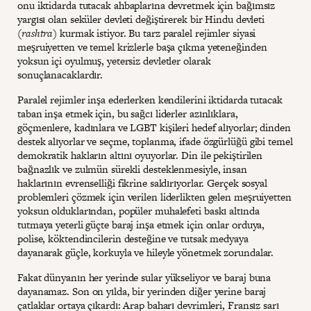
onu iktidarda tutacak ahbaplarına devretmek için bağımsız
yargısı olan seküler devleti değiştirerek bir Hindu devleti
(
rashtra
) kurmak istiyor. Bu tarz paralel rejimler siyasi
meşruiyetten ve temel krizlerle başa çıkma yeteneğinden
yoksun içi oyulmuş, yetersiz devletler olarak
sonuçlanacaklardır.
Paralel rejimler inşa ederlerken kendilerini iktidarda tutacak
taban inşa etmek için, bu sağcı liderler azınlıklara,
göçmenlere, kadınlara ve LGBT kişileri hedef alıyorlar; dinden
destek alıyorlar ve seçme, toplanma, ifade özgürlüğü gibi temel
demokratik hakların altını oyuyorlar. Din ile pekiştirilen
bağnazlık ve zulmün sürekli desteklenmesiyle, insan
haklarının evrenselliği fikrine saldırıyorlar. Gerçek sosyal
problemleri çözmek için verilen liderlikten gelen meşruiyetten
yoksun olduklarından, popüler muhalefeti baskı altında
tutmaya yeterli güçte baraj inşa etmek için onlar orduya,
polise, köktendincilerin desteğine ve tutsak medyaya
dayanarak güçle, korkuyla ve hileyle yönetmek zorundalar.
Fakat dünyanın her yerinde sular yükseliyor ve baraj buna
dayanamaz. Son on yılda, bir yerinden diğer yerine baraj
çatlaklar ortaya çıkardı: Arap baharı devrimleri, Fransız sarı