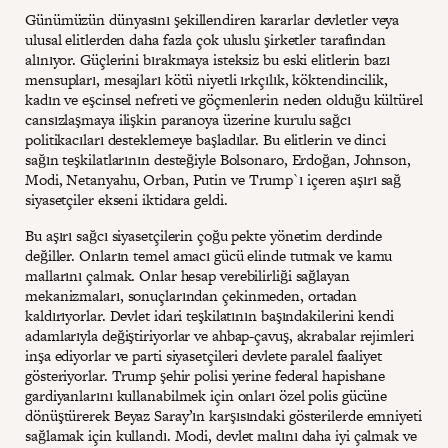
Günümüzün dünyasını şekillendiren kararlar devletler veya
ulusal elitlerden daha fazla çok uluslu şirketler tarafından
alınıyor. Güçlerini bırakmaya isteksiz bu eski elitlerin bazı
mensupları, mesajları kötü niyetli ırkçılık, köktendincilik,
kadın ve eşcinsel nefreti ve göçmenlerin neden olduğu kültürel
cansızlaşmaya ilişkin paranoya üzerine kurulu sağcı
politikacıları desteklemeye başladılar. Bu elitlerin ve dinci
sağın teşkilatlarının desteğiyle Bolsonaro, Erdoğan, Johnson,
Modi, Netanyahu, Orban, Putin ve Trump`ı içeren aşırı sağ
siyasetçiler ekseni iktidara geldi.
Bu aşırı sağcı siyasetçilerin çoğu pekte yönetim derdinde
değiller. Onların temel amacı gücü elinde tutmak ve kamu
mallarını çalmak. Onlar hesap verebilirliği sağlayan
mekanizmaları, sonuçlarından çekinmeden, ortadan
kaldırıyorlar. Devlet idari teşkilatının başındakilerini kendi
adamlarıyla değiştiriyorlar ve ahbap-çavuş, akrabalar rejimleri
inşa ediyorlar ve parti siyasetçileri devlete paralel faaliyet
gösteriyorlar. Trump şehir polisi yerine federal hapishane
gardiyanlarını kullanabilmek için onları özel polis gücüne
dönüştürerek Beyaz Saray’ın karşısındaki gösterilerde emniyeti
sağlamak için kullandı. Modi, devlet malını daha iyi çalmak ve