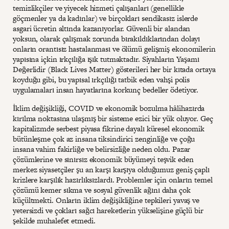
temizlikçiler ve yiyecek hizmeti çalışanları (genellikle
göçmenler ya da kadınlar) ve birçokları sendikasız islerde
asgari ücretin altında kazanıyorlar. Güvenli bir alandan
yoksun, olarak çalışmak zorunda bırakıldıklarından dolayı
onların orantısız hastalanması ve ölümü gelişmiş ekonomilerin
yapısına içkin ırkçılığa ışık tutmaktadır. Siyahların Yaşamı
Değerlidir (Black Lives Matter) gösterileri her bir kıtada ortaya
koyduğu gibi, bu yapısal ırkçılığı tatbik eden vahşi polis
uygulamaları insan hayatlarına korkunç bedeller ödetiyor.
İklim değişikliği, COVID ve ekonomik bozulma hâlihazırda
kırılma noktasına ulaşmış bir sisteme ezici bir yük oluyor. Geç
kapitalizmde serbest piyasa fikrine dayalı küresel ekonomik
bütünleşme çok az insana tiksindirici zenginliğe ve çoğu
insana vahim fakirliğe ve belirsizliğe neden oldu. Pazar
çözümlerine ve sınırsız ekonomik büyümeyi teşvik eden
merkez siyasetçiler şu an karşı karşıya olduğumuz geniş çaplı
krizlere karşılık hazırlıksızlardı. Problemler için onların temel
çözümü kemer sıkma ve sosyal güvenlik ağını daha çok
küçültmekti. Onların iklim değişikliğine tepkileri yavaş ve
yetersizdi ve çokları sağcı hareketlerin yükselişine güçlü bir
şekilde muhalefet etmedi.