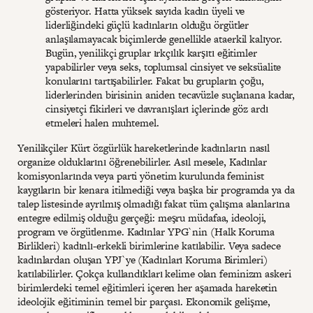
gösteriyor. Hatta yüksek sayıda kadın üyeli ve
liderliğindeki güçlü kadınların olduğu örgütler
anlaşılamayacak biçimlerde genellikle ataerkil kalıyor.
Bugün, yenilikçi gruplar ırkçılık karşıtı eğitimler
yapabilirler veya seks, toplumsal cinsiyet ve seksüalite
konularını tartışabilirler. Fakat bu grupların çoğu,
liderlerinden birisinin aniden tecavüzle suçlanana kadar,
cinsiyetçi fikirleri ve davranışları içlerinde göz ardı
etmeleri halen muhtemel.
Yenilikçiler Kürt özgürlük hareketlerinde kadınların nasıl
organize olduklarını öğrenebilirler. Asıl mesele, Kadınlar
komisyonlarında veya parti yönetim kurulunda feminist
kaygıların bir kenara itilmediği veya başka bir programda ya da
talep listesinde ayrılmış olmadığı fakat tüm çalışma alanlarına
entegre edilmiş olduğu gerçeği: meşru müdafaa, ideoloji,
program ve örgütlenme. Kadınlar YPG`nin (Halk Koruma
Birlikleri) kadınlı-erkekli birimlerine katılabilir. Veya sadece
kadınlardan oluşan YPJ`ye (Kadınları Koruma Birimleri)
katılabilirler. Çokça kullandıkları kelime olan feminizm askeri
birimlerdeki temel eğitimleri içeren her aşamada hareketin
ideolojik eğitiminin temel bir parçası. Ekonomik gelişme,