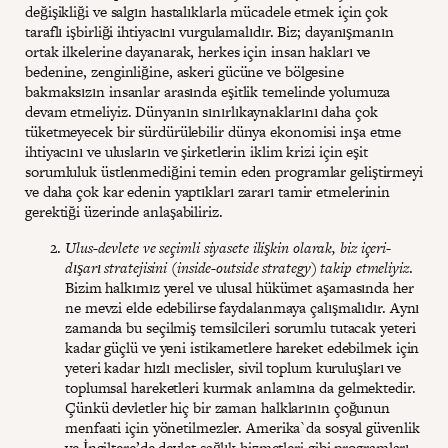
değişikliği ve salgın hastalıklarla mücadele etmek için çok
taraflı işbirliği ihtiyacını vurgulamalıdır. Biz; dayanışmanın
ortak ilkelerine dayanarak, herkes için insan hakları ve
bedenine, zenginliğine, askeri gücüne ve bölgesine
bakmaksızın insanlar arasında eşitlik temelinde yolumuza
devam etmeliyiz. Dünyanın sınırlıkaynaklarını daha çok
tüketmeyecek bir sürdürülebilir dünya ekonomisi inşa etme
ihtiyacını ve ulusların ve şirketlerin iklim krizi için eşit
sorumluluk üstlenmediğini temin eden programlar geliştirmeyi
ve daha çok kar edenin yaptıkları zararı tamir etmelerinin
gerektiği üzerinde anlaşabiliriz.
Ulus-devlete ve seçimli siyasete ilişkin olarak, biz içeri-
dışarı stratejisini (inside-outside strategy) takip etmeliyiz
.
Bizim halkımız yerel ve ulusal hükümet aşamasında her
ne mevzi elde edebilirse faydalanmaya çalışmalıdır. Aynı
zamanda bu seçilmiş temsilcileri sorumlu tutacak yeteri
kadar güçlü ve yeni istikametlere hareket edebilmek için
yeteri kadar hızlı meclisler, sivil toplum kuruluşları ve
toplumsal hareketleri kurmak anlamına da gelmektedir.
Çünkü devletler hiç bir zaman halklarının çoğunun
menfaati için yönetilmezler. Amerika`da sosyal güvenlik
ve İngiltere’de devlet sağlık hizmetleri gibi programları