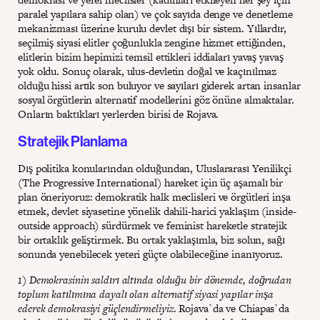
paralel yapılara sahip olan) ve çok sayıda denge ve denetleme
mekanizması üzerine kurulu devlet dışı bir sistem. Yıllardır,
seçilmiş siyasi elitler çoğunlukla zengine hizmet ettiğinden,
elitlerin bizim hepimizi temsil ettikleri iddiaları yavaş yavaş
yok oldu. Sonuç olarak, ulus-devletin doğal ve kaçınılmaz
olduğu hissi artık son buluyor ve sayıları giderek artan insanlar
sosyal örgütlerin alternatif modellerini göz önüne almaktalar.
Onların baktıkları yerlerden birisi de Rojava.
Stratejik Planlama
Dış politika konularından olduğundan, Uluslararası Yenilikçi
(The Progressive International) hareket için üç aşamalı bir
plan öneriyoruz: demokratik halk meclisleri ve örgütleri inşa
etmek, devlet siyasetine yönelik dahili-harici yaklaşım (inside-
outside approach) sürdürmek ve feminist hareketle stratejik
bir ortaklık geliştirmek. Bu ortak yaklaşımla, biz solun, sağı
sonunda yenebilecek yeteri güçte olabileceğine inanıyoruz.
1) Demokrasinin saldırı altında olduğu bir dönemde, doğrudan
toplum katılımına dayalı olan alternatif siyasi yapılar inşa
ederek demokrasiyi güçlendirmeliyiz
. Rojava`da ve Chiapas`da