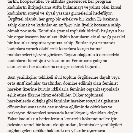
tarım, kooperatifler ve aklınıza gelebilecek her program
kadınların ihtiyaçlarına atıfta bulunmayı ve yalnız olan kırsal
kadınların sosyal ve siyasi yasama girmelerini hedefliyor.
Örgütsel olarak, her grup bir erkek ve bir kadın Eş başkana
sahip olmak ve kadınlar en az %40`nin üyelik kotasına sahip
olmak zorunda. Komünle (temel topluluk birimi) başlayan her
bir organizasyon kadınlara ilişkin konuların ele alındığı paralel
bir kadınlar organizasyonuna sahip. Bunlar aynı zamanda
kadınlara zararlı olabilecek kararlara karşın istinaf
mahkemeleri işlevini görüyor. Rojava olağanüstü derecedeki
kadınların liderliğini ve katılımını Feminizmi çalışma
alanlarının her alanlarına entegre ederek başardı.
Bazı yenilikçiler tehlikeli sivil toplum örgütlerine dayalı veya
orta sınıf kadınlar tarafından domine edilmiş olan feminist
hareket üzerine kurulu iddialarla feminist organizasyonlarla
eşlik etme fikrine itiraz edebilirler. Diğer toplumsal
hareketlerde olduğu gibi feminist hareket sosyal dalgalanma
dönemleri esnasında cesur olma eğiliminde oldukları ve
reaksiyon dönemleri sırasında kemikleşmiş oldukları doğru.
Fakat kadınların bedenlerinin kontrolü köktendinciler için
öylesine temel bir konu olduğumdan, feministler yenilikçileri
sağdan gelen tehlike hakkında on yıllardır uyarmaya