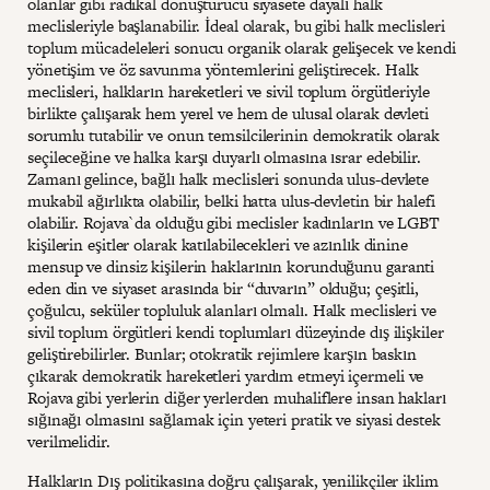
olanlar gibi radikal dönüştürücü siyasete dayalı halk
meclisleriyle başlanabilir. İdeal olarak, bu gibi halk meclisleri
toplum mücadeleleri sonucu organik olarak gelişecek ve kendi
yönetişim ve öz savunma yöntemlerini geliştirecek. Halk
meclisleri, halkların hareketleri ve sivil toplum örgütleriyle
birlikte çalışarak hem yerel ve hem de ulusal olarak devleti
sorumlu tutabilir ve onun temsilcilerinin demokratik olarak
seçileceğine ve halka karşı duyarlı olmasına ısrar edebilir.
Zamanı gelince, bağlı halk meclisleri sonunda ulus-devlete
mukabil ağırlıkta olabilir, belki hatta ulus-devletin bir halefi
olabilir. Rojava`da olduğu gibi meclisler kadınların ve LGBT
kişilerin eşitler olarak katılabilecekleri ve azınlık dinine
mensup ve dinsiz kişilerin haklarının korunduğunu garanti
eden din ve siyaset arasında bir “duvarın” olduğu; çeşitli,
çoğulcu, seküler topluluk alanları olmalı. Halk meclisleri ve
sivil toplum örgütleri kendi toplumları düzeyinde dış ilişkiler
geliştirebilirler. Bunlar; otokratik rejimlere karşın baskın
çıkarak demokratik hareketleri yardım etmeyi içermeli ve
Rojava gibi yerlerin diğer yerlerden muhaliflere insan hakları
sığınağı olmasını sağlamak için yeteri pratik ve siyasi destek
verilmelidir.
Halkların Dış politikasına doğru çalışarak, yenilikçiler iklim