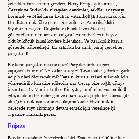
yelekliler hareketinin grevleri, Hong Kong ayaklanması,
Cezayir ve Sudan`da süregelen devrimler, seküler anayasayı
korumak ve Müslüman kadının vatandaşlığını korumak için
Hindistan`daki ülke geneli gösteriler vs. Amerika`daki
Siyahların Yaşamı Değerlidir (Black Lives Matter)
göstericilerinin muazzam dalgası hemen herkesin beyaz
olduğu küçük kırsal köylere bile ulaştı. Ve bu ırkçılık karşıtı
gösteriler küreselleşti. En azından bu anlık, baraj gerçekten
parçalandı.
Bir baraj parçalanınca ne olur? Parçalar birlikte geri
yapıştırılabilir mi? Ne kadar süreyle? Taşan sular şehirleri gark
edip binleri öldürecek mi? Veya su kuru arazileri sulamak için
yönlendirilip kanalize edilebilir mi? Cevap bize bağlı, dünya
insanına. Dr. Martin Luther King, Jr., tarafından vaat edildiği
gibi, adaletin bir nehir gibi ve doğruluğun güçlü bir akarsu gibi
aktığı bir noktaya sonunda ulaşana kadar biz mümkün
derecede suyu akıtmaya devam etmek için yeterince iyi
organize olmamız gerek.
Rojava
Barajın parçalandığı yerlerden biri, Esad diktatörlüğüne karşı