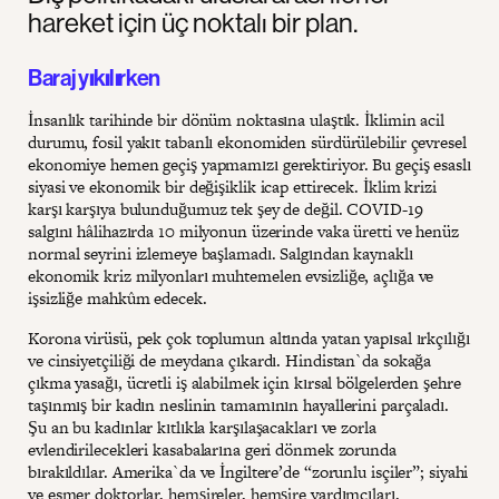
hareket için üç noktalı bir plan.
Baraj yıkılırken
İnsanlık tarihinde bir dönüm noktasına ulaştık. İklimin acil
durumu, fosil yakıt tabanlı ekonomiden sürdürülebilir çevresel
ekonomiye hemen geçiş yapmamızı gerektiriyor. Bu geçiş esaslı
siyasi ve ekonomik bir değişiklik icap ettirecek. İklim krizi
karşı karşıya bulunduğumuz tek şey de değil. COVID-19
salgını hâlihazırda 10 milyonun üzerinde vaka üretti ve henüz
normal seyrini izlemeye başlamadı. Salgından kaynaklı
ekonomik kriz milyonları muhtemelen evsizliğe, açlığa ve
işsizliğe mahkûm edecek.
Korona virüsü, pek çok toplumun altında yatan yapısal ırkçılığı
ve cinsiyetçiliği de meydana çıkardı. Hindistan`da sokağa
çıkma yasağı, ücretli iş alabilmek için kırsal bölgelerden şehre
taşınmış bir kadın neslinin tamamının hayallerini parçaladı.
Şu an bu kadınlar kıtlıkla karşılaşacakları ve zorla
evlendirilecekleri kasabalarına geri dönmek zorunda
bırakıldılar. Amerika`da ve İngiltere’de “zorunlu isçiler”; siyahi
ve esmer doktorlar, hemşireler, hemşire yardımcıları,