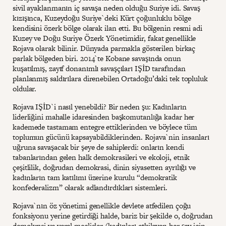
sivil ayaklanmanın iç savaşa neden olduğu Suriye idi. Savaş
kızışınca, Kuzeydoğu Suriye`deki Kürt çoğunluklu bölge
kendisini özerk bölge olarak ilan etti. Bu bölgenin resmi adi
Kuzey ve Doğu Suriye Özerk Yönetimidir, fakat genellikle
Rojava olarak bilinir. Dünyada parmakla gösterilen birkaç
parlak bölgeden biri. 2014`te Kobane savaşında onun
kuşatılmış, zayıf donanımlı savaşçıları IŞİD tarafından
planlanmış saldırılara direnebilen Ortadoğu’daki tek topluluk
oldular.
Rojava IŞİD`i nasıl yenebildi? Bir neden şu: Kadınların
liderliğini mahalle idaresinden başkomutanlığa kadar her
kademede tastamam entegre ettiklerinden ve böylece tüm
toplumun gücünü kapsayabildiklerinden. Rojava`nin insanları
uğruna savaşacak bir şeye de sahiplerdi: onların kendi
tabanlarından gelen halk demokrasileri ve ekoloji, etnik
çeşitlilik, doğrudan demokrasi, dinin siyasetten ayrılığı ve
kadınların tam katılımı üzerine kurulu “demokratik
konfederalizm” olarak adlandırdıkları sistemleri.
Rojava`nın öz yönetimi genellikle devlete atfedilen çoğu
fonksiyonu yerine getirdiği halde, bariz bir şekilde o, doğrudan
demokrasi ve yerel meclisler (kadınları etkileyen her şey için