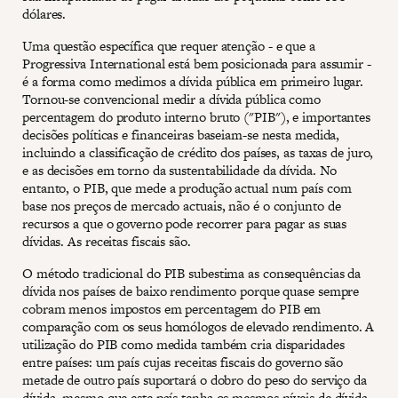
dólares.
Uma questão específica que requer atenção - e que a
Progressiva International está bem posicionada para assumir -
é a forma como medimos a dívida pública em primeiro lugar.
Tornou-se convencional medir a dívida pública como
percentagem do produto interno bruto ("PIB"), e importantes
decisões políticas e financeiras baseiam-se nesta medida,
incluindo a classificação de crédito dos países, as taxas de juro,
e as decisões em torno da sustentabilidade da dívida. No
entanto, o PIB, que mede a produção actual num país com
base nos preços de mercado actuais, não é o conjunto de
recursos a que o governo pode recorrer para pagar as suas
dívidas. As receitas fiscais são.
O método tradicional do PIB subestima as consequências da
dívida nos países de baixo rendimento porque quase sempre
cobram menos impostos em percentagem do PIB em
comparação com os seus homólogos de elevado rendimento. A
utilização do PIB como medida também cria disparidades
entre países: um país cujas receitas fiscais do governo são
metade de outro país suportará o dobro do peso do serviço da
dívida, mesmo que este país tenha os mesmos níveis de dívida