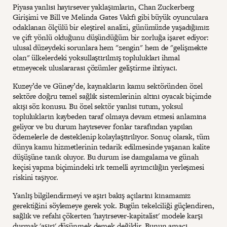
Piyasa yanlısı hayırsever yaklaşımların, Chan Zuckerberg
Girişimi ve Bill ve Melinda Gates Vakfı gibi büyük oyunculara
odaklanan ölçülü bir eleştirel analizi, günümüzde yaşadığımız
ve çift yönlü olduğunu düşündüğüm bir zorluğa işaret ediyor:
ulusal düzeydeki sorunlara hem "zengin" hem de "gelişmekte
olan" ülkelerdeki yoksullaştırılmış toplulukları ihmal
etmeyecek uluslararası çözümler geliştirme ihtiyacı.
Kuzey’de ve Güney’de, kaynakların kamu sektöründen özel
sektöre doğru temel sağlık sistemlerinin altını oyacak biçimde
akışı söz konusu. Bu özel sektör yanlısı tutum, yoksul
toplulukların kaybeden taraf olmaya devam etmesi anlamına
geliyor ve bu durum hayırsever fonlar tarafından yapılan
ödemelerle de desteklenip kolaylaştırılıyor. Sonuç olarak, tüm
dünya kamu hizmetlerinin tedarik edilmesinde yaşanan kalite
düşüşüne tanık oluyor. Bu durum ise damgalama ve günah
keçisi yapma biçimindeki ırk temelli ayrımcılığın yerleşmesi
riskini taşıyor.
Yanlış bilgilendirmeyi ve aşırı bakış açılarını kınamamız
gerektiğini söylemeye gerek yok. Bugün tekelciliği güçlendiren,
sağlık ve refahı çökerten 'hayırsever-kapitalist' modele karşı
durmak 'aşırı' düşünmek demek değildir. Bunun amacı,