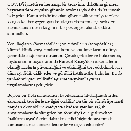
COVID’i iyileştiren herhangi bir tedavinin dolaşıma girmesi,
hayırseverlere duyulan güvenin azalmasıyla daha da karmaşık
hale geldi. Kamu sektörüne olan güvensizlik ve milyarderlere
karşı öfke, her geçen gün kötüleşen ekonomik eşitsizlikten
kaynaklanan derin kaygının bir göstergesi olarak ciddiye
alınmalıdır.
Yeni ilaçların (farmasötikler) ve tedavilerin (terapötikler)
küresel klinik araştırmaların konu ve katılımcılarının dünya
çapındaki dağılımını düşünün. Çeşitli şirketler ve hükümetler,
faydalananın büyük oranda Küresel Kuzey'deki tüketicilerin
olacağı ilaçların güvenirliğini ve etkinliğini test edebilmek için
dünyayı didik didik eder ve gönüllü katılımcılar bulurlar. Bu da
yeni-sömürgeci mülksüzleştirme ve yoksullaştırma
uygulamalarını pekiştirir.
Böylesi bir tıbbi sömürünün kapitalizmin ırkçılaşmasına dair
ekonomik teorilerle ne ilgisi olabilir? Bu tür bir sömürüye nasıl
meydan okunabilir? Medya ve akademisyenler, sağlık
araştırmalarında süregelen bu sömürüyü dile getirmek ve
‘halkların aşısı’ fikrini daha ikna edici biçimde savunmak
konusunda nasıl cesaretlendirilir ve teşvik edilebilir?