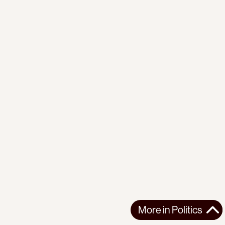
More in
Politics