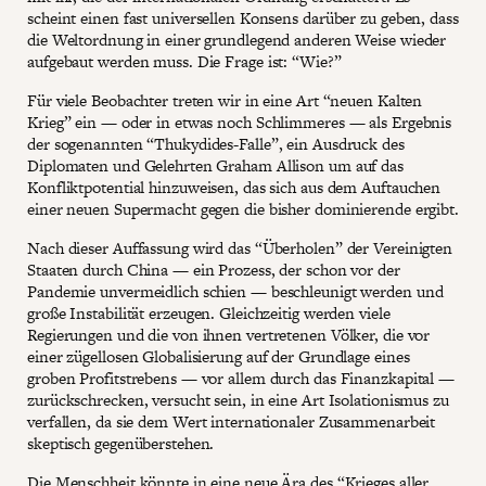
scheint einen fast universellen Konsens darüber zu geben, dass
die Weltordnung in einer grundlegend anderen Weise wieder
aufgebaut werden muss. Die Frage ist: “Wie?”
Für viele Beobachter treten wir in eine Art “neuen Kalten
Krieg” ein — oder in etwas noch Schlimmeres — als Ergebnis
der sogenannten “Thukydides-Falle”, ein Ausdruck des
Diplomaten und Gelehrten Graham Allison um auf das
Konfliktpotential hinzuweisen, das sich aus dem Auftauchen
einer neuen Supermacht gegen die bisher dominierende ergibt.
Nach dieser Auffassung wird das “Überholen” der Vereinigten
Staaten durch China — ein Prozess, der schon vor der
Pandemie unvermeidlich schien — beschleunigt werden und
große Instabilität erzeugen. Gleichzeitig werden viele
Regierungen und die von ihnen vertretenen Völker, die vor
einer zügellosen Globalisierung auf der Grundlage eines
groben Profitstrebens — vor allem durch das Finanzkapital —
zurückschrecken, versucht sein, in eine Art Isolationismus zu
verfallen, da sie dem Wert internationaler Zusammenarbeit
skeptisch gegenüberstehen.
Die Menschheit könnte in eine neue Ära des “Krieges aller