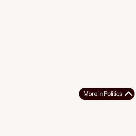
More in
Politics
More in
Politics