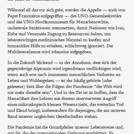
Während all das vor sich geht, werden die Appelle — auch von
Papst Franziskus aufgegriffen — des UNO-Generalsekretärs
und des UNO-Hochkommissars für Menschenrechte,
unilaterale Sanktionen auszusetzen, damit Nationen wie Iran,
Kuba und Venezuela Zugang zu Ressourcen haben, um
lebenswichtiges medizinisches Material zu kaufen und
humanitäre Hilfe zu erhalten, schlichtweg ignoriert. Der
Multilateralismus wird schamlos aufgegeben.
In die Zukunft blickend — in der Annahme, dass sich der
gegenwärtige Alptraum wird irgendwann verflüchtigen wird,
wenn auch erst nach immensen menschlichen Verlusten an
Leben und Wohlergehen — ist der häufig gehörte (oder
gelesene) Satz über die Folgen der Pandemie: “die Welt wird
nie mehr dieselbe sein”. Und in der Tat ist zu hoffen, dass die
Menschheit ihre Lehren aus diesem unerwarteten Angriff
eines mikroskopisch kleinen Wesens zieht, das weiterhin Tod
und Elend bringt, insbesondere für diejenigen, die am unteren
Rand unserer ungleichen Gesellschaften stehen.
Die Pandemie hat die Grundpfeiler unserer Lebensweise und,
mit ihr, die der internationalen Ordnung erschüttert. Es