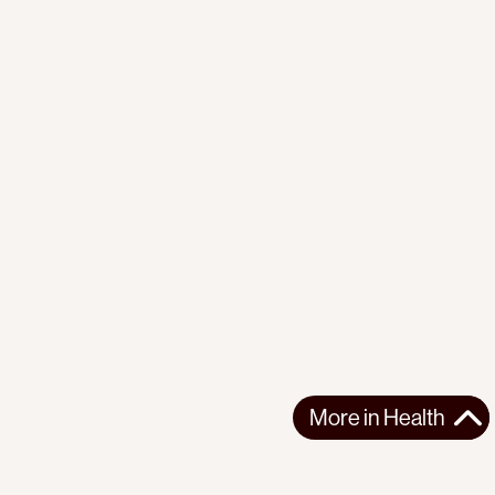
More in
Health
More in
Health