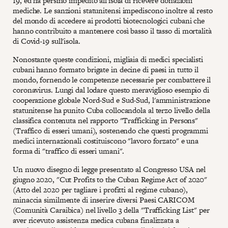
19, ed ha persino impedito all'isola di ricevere donazioni
mediche. Le sanzioni statunitensi impediscono inoltre al resto
del mondo di accedere ai prodotti biotecnologici cubani che
hanno contribuito a mantenere così basso il tasso di mortalità
di Covid-19 sull'isola.
Nonostante queste condizioni, migliaia di medici specialisti
cubani hanno formato brigate in decine di paesi in tutto il
mondo, fornendo le competenze necessarie per combattere il
coronavirus. Lungi dal lodare questo meraviglioso esempio di
cooperazione globale Nord-Sud e Sud-Sud, l'amministrazione
statunitense ha punito Cuba collocandola al terzo livello della
classifica contenuta nel rapporto "Trafficking in Persons"
(Traffico di esseri umani), sostenendo che questi programmi
medici internazionali costituiscono "lavoro forzato" e una
forma di "traffico di esseri umani".
Un nuovo disegno di legge presentato al Congresso USA nel
giugno 2020, "Cut Profits to the Cuban Regime Act of 2020"
(Atto del 2020 per tagliare i profitti al regime cubano),
minaccia similmente di inserire diversi Paesi CARICOM
(Comunità Caraibica) nel livello 3 della "Trafficking List" per
aver ricevuto assistenza medica cubana finalizzata a