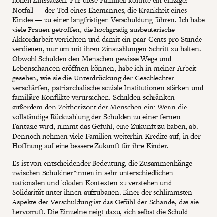
hohen Zinssätzen. Für diese Familien könnte ein einziger
Notfall — der Tod eines Ehemannes, die Krankheit eines
Kindes — zu einer langfristigen Verschuldung führen. Ich habe
viele Frauen getroffen, die hochgradig ausbeuterische
Akkordarbeit verrichten und damit ein paar Cents pro Stunde
verdienen, nur um mit ihren Zinszahlungen Schritt zu halten.
Obwohl Schulden den Menschen gewisse Wege und
Lebenschancen eröffnen können, habe ich in meiner Arbeit
gesehen, wie sie die Unterdrückung der Geschlechter
verschärfen, patriarchalische soziale Institutionen stärken und
familiäre Konflikte verursachen. Schulden schränken
außerdem den Zeithorizont der Menschen ein: Wenn die
vollständige Rückzahlung der Schulden zu einer fernen
Fantasie wird, nimmt das Gefühl, eine Zukunft zu haben, ab.
Dennoch nehmen viele Familien weiterhin Kredite auf, in der
Hoffnung auf eine bessere Zukunft für ihre Kinder.
Es ist von entscheidender Bedeutung, die Zusammenhänge
zwischen Schuldner*innen in sehr unterschiedlichen
nationalen und lokalen Kontexten zu verstehen und
Solidarität unter ihnen aufzubauen. Einer der schlimmsten
Aspekte der Verschuldung ist das Gefühl der Schande, das sie
hervorruft. Die Einzelne neigt dazu, sich selbst die Schuld