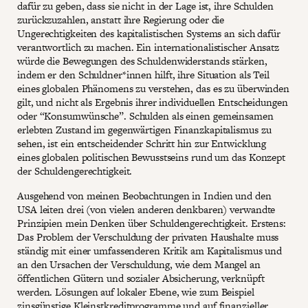
dafür zu geben, dass sie nicht in der Lage ist, ihre Schulden
zurückzuzahlen, anstatt ihre Regierung oder die
Ungerechtigkeiten des kapitalistischen Systems an sich dafür
verantwortlich zu machen. Ein internationalistischer Ansatz
würde die Bewegungen des Schuldenwiderstands stärken,
indem er den Schuldner*innen hilft, ihre Situation als Teil
eines globalen Phänomens zu verstehen, das es zu überwinden
gilt, und nicht als Ergebnis ihrer individuellen Entscheidungen
oder “Konsumwünsche”. Schulden als einen gemeinsamen
erlebten Zustand im gegenwärtigen Finanzkapitalismus zu
sehen, ist ein entscheidender Schritt hin zur Entwicklung
eines globalen politischen Bewusstseins rund um das Konzept
der Schuldengerechtigkeit.
Ausgehend von meinen Beobachtungen in Indien und den
USA leiten drei (von vielen anderen denkbaren) verwandte
Prinzipien mein Denken über Schuldengerechtigkeit. Erstens:
Das Problem der Verschuldung der privaten Haushalte muss
ständig mit einer umfassenderen Kritik am Kapitalismus und
an den Ursachen der Verschuldung, wie dem Mangel an
öffentlichen Gütern und sozialer Absicherung, verknüpft
werden. Lösungen auf lokaler Ebene, wie zum Beispiel
zinsgünstige Kleinstkreditprogramme und auf finanzieller