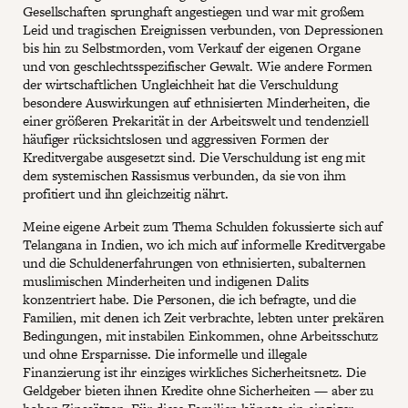
Gesellschaften sprunghaft angestiegen und war mit großem
Leid und tragischen Ereignissen verbunden, von Depressionen
bis hin zu Selbstmorden, vom Verkauf der eigenen Organe
und von geschlechtsspezifischer Gewalt. Wie andere Formen
der wirtschaftlichen Ungleichheit hat die Verschuldung
besondere Auswirkungen auf ethnisierten Minderheiten, die
einer größeren Prekarität in der Arbeitswelt und tendenziell
häufiger rücksichtslosen und aggressiven Formen der
Kreditvergabe ausgesetzt sind. Die Verschuldung ist eng mit
dem systemischen Rassismus verbunden, da sie von ihm
profitiert und ihn gleichzeitig nährt.
Meine eigene Arbeit zum Thema Schulden fokussierte sich auf
Telangana in Indien, wo ich mich auf informelle Kreditvergabe
und die Schuldenerfahrungen von ethnisierten, subalternen
muslimischen Minderheiten und indigenen Dalits
konzentriert habe. Die Personen, die ich befragte, und die
Familien, mit denen ich Zeit verbrachte, lebten unter prekären
Bedingungen, mit instabilen Einkommen, ohne Arbeitsschutz
und ohne Ersparnisse. Die informelle und illegale
Finanzierung ist ihr einziges wirkliches Sicherheitsnetz. Die
Geldgeber bieten ihnen Kredite ohne Sicherheiten — aber zu