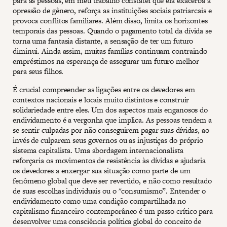
para as pessoas, em meu trabalho constatei que ela exacerba a
opressão de gênero, reforça as instituições sociais patriarcais e
provoca conflitos familiares. Além disso, limita os horizontes
temporais das pessoas. Quando o pagamento total da dívida se
torna uma fantasia distante, a sensação de ter um futuro
diminui. Ainda assim, muitas famílias continuam contraindo
empréstimos na esperança de assegurar um futuro melhor
para seus filhos.
É crucial compreender as ligações entre os devedores em
contextos nacionais e locais muito distintos e construir
solidariedade entre eles. Um dos aspectos mais enganosos do
endividamento é a vergonha que implica. As pessoas tendem a
se sentir culpadas por não conseguirem pagar suas dívidas, ao
invés de culparem seus governos ou as injustiças do próprio
sistema capitalista. Uma abordagem internacionalista
reforçaria os movimentos de resistência às dívidas e ajudaria
os devedores a enxergar sua situação como parte de um
fenômeno global que deve ser revertido, e não como resultado
de suas escolhas individuais ou o "consumismo”. Entender o
endividamento como uma condição compartilhada no
capitalismo financeiro contemporâneo é um passo crítico para
desenvolver uma consciência política global do conceito de