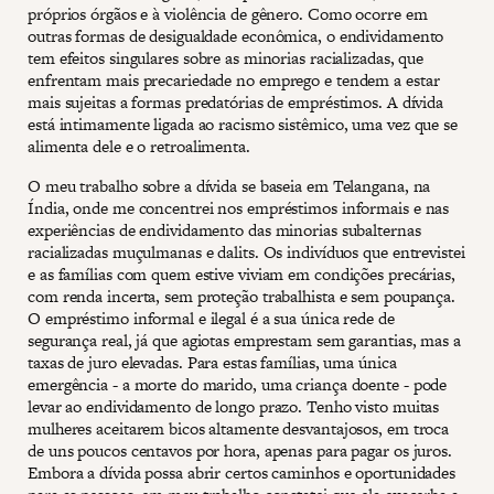
próprios órgãos e à violência de gênero. Como ocorre em
outras formas de desigualdade econômica, o endividamento
tem efeitos singulares sobre as minorias racializadas, que
enfrentam mais precariedade no emprego e tendem a estar
mais sujeitas a formas predatórias de empréstimos. A dívida
está intimamente ligada ao racismo sistêmico, uma vez que se
alimenta dele e o retroalimenta.
O meu trabalho sobre a dívida se baseia em Telangana, na
Índia, onde me concentrei nos empréstimos informais e nas
experiências de endividamento das minorias subalternas
racializadas muçulmanas e dalits. Os indivíduos que entrevistei
e as famílias com quem estive viviam em condições precárias,
com renda incerta, sem proteção trabalhista e sem poupança.
O empréstimo informal e ilegal é a sua única rede de
segurança real, já que agiotas emprestam sem garantias, mas a
taxas de juro elevadas. Para estas famílias, uma única
emergência - a morte do marido, uma criança doente - pode
levar ao endividamento de longo prazo. Tenho visto muitas
mulheres aceitarem bicos altamente desvantajosos, em troca
de uns poucos centavos por hora, apenas para pagar os juros.
Embora a dívida possa abrir certos caminhos e oportunidades