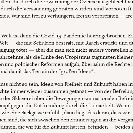
allen, die durch die Erwärmung der Ozeane ausgebleicht si
e durch die Versauerung gebraten wurden, sind Vorboten fü
zies. Wir sind frei zu verhungern, frei zu verbrennen — fre
 Welt ist dann die Covid-19-Pandemie hereingebrochen. E
Welt — die mit Schulden bestraft, mit Rauch erstickt und d
sigung tötet — aber die man sich nicht anders vorstellen k
Jahrzehnte, als die Linke den Utopismus zugunsten kleiner
n und politischer Reformen aufgab, übernahm die Rechte 
nd damit das Terrain der "großen Ideen".
uss nicht so sein. Ideen von Freiheit und Zukunft haben i
ichte immer wieder zusammen getanzt — von der Befreiun
n der Sklaverei über die Bewegungen zur nationalen Befrei
mpf gegen die Entfremdung durch die Lohnarbeit. Wenn s
wie eine Sackgasse anfühlt, dann liegt das daran, dass wir
en sind, die sich zwischen den Erinnerungen an die Verga
äumen, die wir für die Zukunft hatten, befinden — beides 