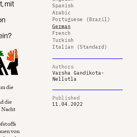
, mit
Spanish
Arabic
on
Portuguese (Brazil)
German
French
ein?
Turkish
Italian (Standard)
Authors
Varsha Gandikota-
Nellutla
um die
Published
nd die
11.04.2022
e Nacht
fstoffs
auen von