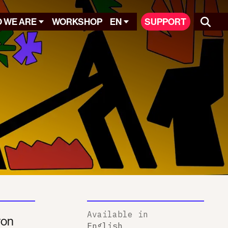
 WE ARE
WORKSHOP
EN
SUPPORT
Available in
von
English