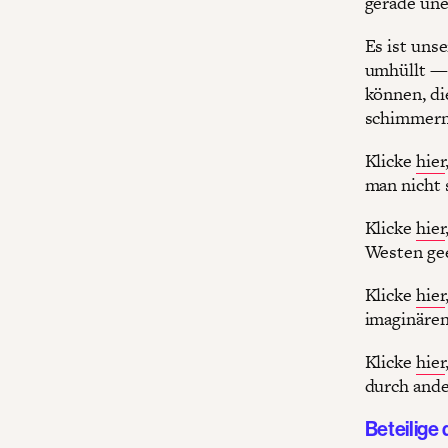
gerade une
Es ist uns
umhüllt — 
können, di
schimmernd
Klicke
hier
man nicht 
Klicke
hier
Westen gee
Klicke
hier
imaginären
Klicke
hier
durch ande
Beteilige