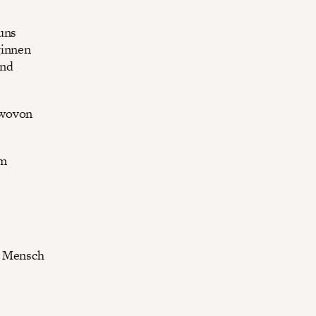
uns
ginnen
und
 wovon
om
n Mensch