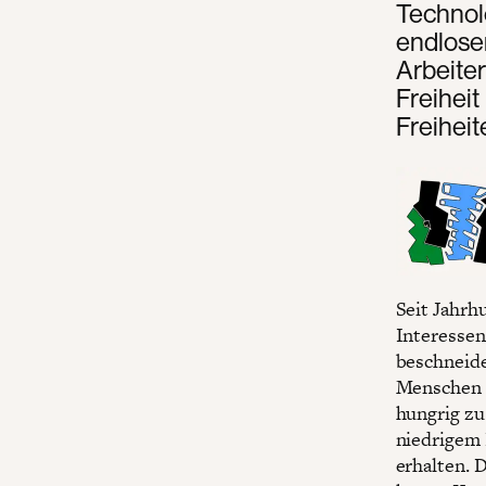
Technol
endlosen
Arbeiter
Freiheit
Freihei
Seit Jahrh
Interessen
beschneide
Menschen a
hungrig zu
niedrigem 
erhalten. 