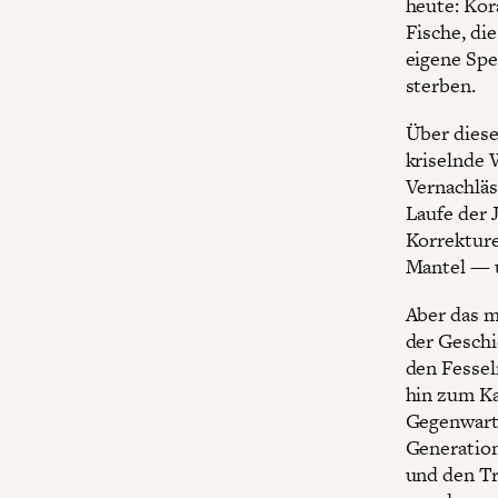
heute: Kor
Fische, di
eigene Spe
sterben.
Über diese
kriselnde 
Vernachläs
Laufe der 
Korrekture
Mantel — u
Aber das m
der Gesch
den Fessel
hin zum Ka
Gegenwart 
Generation
und den Tr