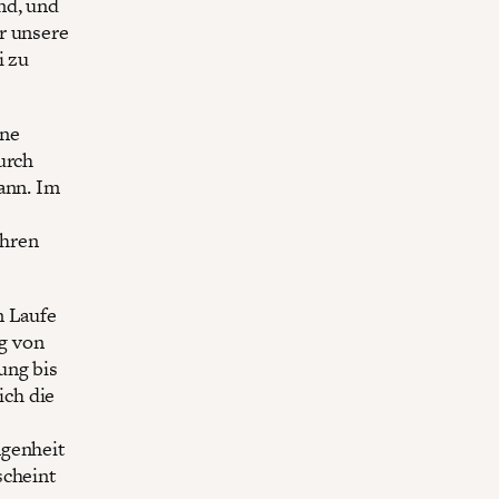
nd, und
r unsere
i zu
ine
urch
ann. Im
ihren
m Laufe
g von
ung bis
ich die
ngenheit
scheint