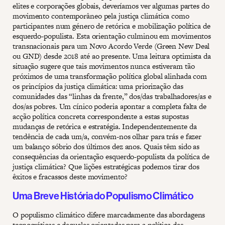
elites e corporações globais, deveríamos ver algumas partes do
movimento contemporâneo pela justiça climática como
participantes num género de retórica e mobilização política de
esquerdo-populista. Esta orientação culminou em movimentos
transnacionais para um Novo Acordo Verde (Green New Deal
ou GND) desde 2018 até ao presente. Uma leitura optimista da
situação sugere que tais movimentos nunca estiveram tão
próximos de uma transformação política global alinhada com
os princípios da justiça climática: uma priorização das
comunidades das “linhas da frente,” dos/das trabalhadores/as e
dos/as pobres. Um cínico poderia apontar a completa falta de
acção política concreta correspondente a estas supostas
mudanças de retórica e estratégia. Independentemente da
tendência de cada um/a, convém-nos olhar para trás e fazer
um balanço sóbrio dos últimos dez anos. Quais têm sido as
consequências da orientação esquerdo-populista da política de
justiça climática? Que lições estratégicas podemos tirar dos
êxitos e fracassos deste movimento?
Uma Breve História do Populismo Climático
O populismo climático difere marcadamente das abordagens
tecnocráticas e daquelas orientadas para a política das