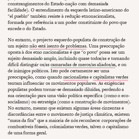
constrangimentos do Estado-nação com demasiada
facilidade). O entendimento da esquerda latino-americano do
"el pueblo" também resiste à redução etnonacionalista,
formada por referência a um poder constituinte do povo que
excede o do Estado.
No entanto, o projecto esquerdo-populista de construção de
um sujeito
não está isento de problemas
. Uma preocupação
oposta à dos etno nacionalistas é que "o povo" possa ser um
sujeito demasiado amplo, incluindo quase todos/as e tornando
difícil distinguir os/as
camaradas de meros/as aliados/as
, e ou
de inimigos políticos. Isto pode certamente ser uma
preocupação, como quando
nacionalistas
e
capitalistas verdes
tentam influenciar os movimentos populares. As exigências
populistas podem tornar-se demasiado diluídas, perdendo a
sua orientação para uma visão política específica (como o eco-
socialismo) ou estratégia (como a construção de movimentos).
No entanto, mesmo que existam algumas áreas cinzentas e
discordâncias entre o movimento de justiça climática, existem
“maus da fita” que a maioria de nós reconhece: corporações de
combustíveis fósseis, colonialistas verdes, talvez o capitalismo
de uma forma geral.