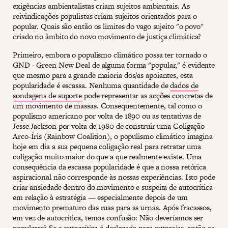
exigências ambientalistas criam sujeitos ambientais. As
reivindicações populistas criam sujeitos orientados para o
popular. Quais são então os limites do vago sujeito "o povo"
criado no âmbito do novo movimento de justiça climática?
Primeiro, embora o populismo climático possa ter tornado o
GND - Green New Deal de alguma forma "popular," é evidente
que mesmo para a grande maioria dos/as apoiantes, esta
popularidade é escassa. Nenhuma quantidade de
dados de
sondagens de suporte
pode representar as acções concretas de
um movimento de massas. Consequentemente, tal como o
populismo americano por volta de 1890 ou as tentativas de
Jesse Jackson por volta de 1980 de construir uma Coligação
Arco-Íris (Rainbow Coalition), o populismo climático imagina
hoje em dia a sua pequena coligação real para retratar uma
coligação muito maior do que a que realmente existe. Uma
consequência da escassa popularidade é que a nossa retórica
aspiracional não corresponde às nossas experiências. Isto pode
criar ansiedade dentro do movimento e suspeita de autocrítica
em relação à estratégia — especialmente depois de um
movimento prematuro das ruas para as urnas. Após fracassos,
em vez de autocrítica, temos confusão: Não deveríamos ser
populares? Se a autocrítica é deslocada para outros/as, então as