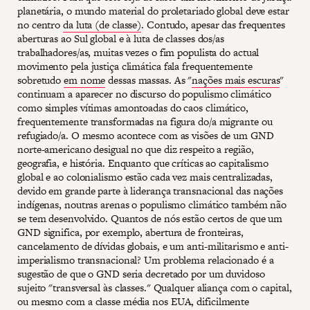
planetária, o mundo material do proletariado global deve estar
no centro
da luta (de classe)
. Contudo, apesar das frequentes
aberturas ao Sul global e à luta de classes dos/as
trabalhadores/as, muitas vezes o fim populista do actual
movimento pela justiça climática fala frequentemente
sobretudo
em nome
dessas massas. As "
nações mais escuras
"
continuam a aparecer no discurso do populismo climático
como simples vítimas amontoadas do caos climático,
frequentemente transformadas na figura do/a migrante ou
refugiado/a. O mesmo acontece com as visões de um GND
norte-americano desigual no que diz respeito a região,
geografia, e história. Enquanto que críticas ao capitalismo
global e ao colonialismo estão cada vez mais centralizadas,
devido em grande parte à liderança transnacional das nações
indígenas, noutras arenas o populismo climático também não
se tem desenvolvido. Quantos de nós estão certos de que um
GND significa, por exemplo, abertura de fronteiras,
cancelamento de dívidas globais, e um anti-militarismo e anti-
imperialismo transnacional? Um problema relacionado é a
sugestão de que o GND seria decretado por um duvidoso
sujeito "transversal às classes." Qualquer aliança com o capital,
ou mesmo com a classe média nos EUA, dificilmente