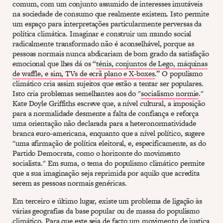
comum, com um conjunto assumido de interesses imutáveis
na sociedade de consumo que realmente existem. Isto permite
um espaço para interpretações particularmente perversas da
política climática. Imaginar e construir um mundo social
radicalmente transformado não é aconselhável, porque as
pessoas normais nunca abdicariam de bom grado da satisfação
emocional que lhes dá os “
ténis, conjuntos de Lego, máquinas
de waffle, e sim, TVs de ecrã plano e X-boxes
.” O populismo
climático cria assim sujeitos que estão a tentar ser populares.
Isto cria problemas semelhantes aos do "
socialismo normie
."
Kate Doyle Griffiths escreve que, a nível cultural, a imposição
para a normalidade desmente a falta de confiança e reforça
uma orientação não declarada para a heteronormatividade
branca euro-americana, enquanto que a nível político, sugere
"uma afirmação de política eleitoral, e, especificamente, as do
Partido Democrata, como o horizonte do movimento
socialista." Em suma, o tema do populismo climático permite
que a sua imaginação seja reprimida por aquilo que acredita
serem as pessoas normais genéricas.
Em terceiro e último lugar, existe um problema de ligação às
várias geografias da base popular ou de massa do populismo
climático. Para que este seja de facto um movimento de justiça