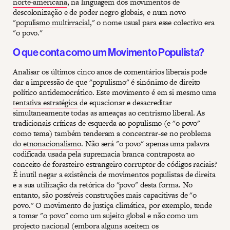
norte-americana
, na linguagem dos movimentos de
descolonização e de poder negro globais, e num novo
"
populismo multirracial
," o nome usual para esse colectivo era
"o povo."
O que conta como um Movimento Populista?
Analisar os últimos cinco anos de comentários liberais pode
dar a impressão de que "populismo" é sinónimo de direito
político antidemocrático. Este movimento é em si mesmo uma
tentativa estratégica
de equacionar e desacreditar
simultaneamente todas as ameaças ao centrismo liberal. As
tradicionais críticas de esquerda ao populismo (e "o povo"
como tema) também tenderam a concentrar-se no problema
do
etnonacionalismo
. Não será "o povo" apenas uma palavra
codificada usada pela supremacia branca contraposta ao
conceito de forasteiro estrangeiro corruptor de códigos raciais?
É inutil negar a existência de movimentos populistas de direita
e a sua utilização da retórica do "povo" desta forma. No
entanto, são possíveis construções mais capacitivas de "o
povo." O movimento de justiça climática, por exemplo, tende
a tomar "o povo" como um sujeito global e não como um
projecto nacional (embora alguns aceitem os