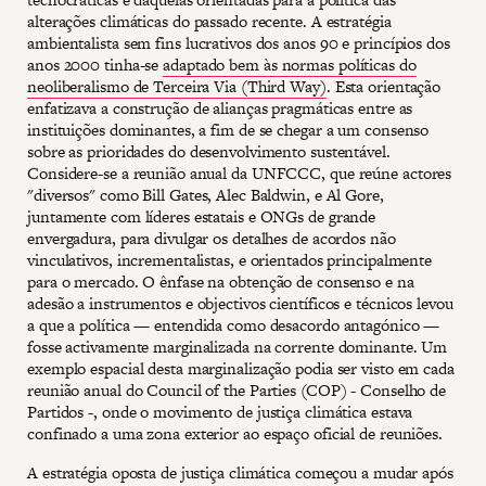
alterações climáticas do passado recente. A estratégia
ambientalista sem fins lucrativos dos anos 90 e princípios dos
anos 2000 tinha-se
adaptado bem às normas políticas do
neoliberalismo de Terceira Via (Third Way)
. Esta orientação
enfatizava a construção de alianças pragmáticas entre as
instituições dominantes, a fim de se chegar a um consenso
sobre as prioridades do desenvolvimento sustentável.
Considere-se a reunião anual da UNFCCC, que reúne actores
"diversos" como Bill Gates, Alec Baldwin, e Al Gore,
juntamente com líderes estatais e ONGs de grande
envergadura, para divulgar os detalhes de acordos não
vinculativos, incrementalistas, e orientados principalmente
para o mercado. O ênfase na obtenção de consenso e na
adesão a instrumentos e objectivos científicos e técnicos levou
a que a política — entendida como desacordo antagónico —
fosse activamente marginalizada na corrente dominante. Um
exemplo espacial desta marginalização podia ser visto em cada
reunião anual do Council of the Parties (COP) - Conselho de
Partidos -, onde o movimento de justiça climática estava
confinado a uma zona exterior ao espaço oficial de reuniões.
A estratégia oposta de justiça climática começou a mudar após