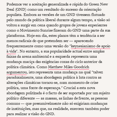
Podemos ver a aceitação generalizada e rápida do Green New
Deal (GND) como um resultado do sucesso da orientação
populista. Embora as versões de um GND tivessem flutuado
pelo mundo da política liberal durante algum tempo, a visão só
voltou a surgir em cena quando grupos de jovens experientes
como o Movimento Sunrise fizeram do GND uma parte da sua
plataforma. Hoje em dia, estes planos têm a tendência a ser
menos radicais do que pretendem ser — aparecendo
frequentemente como uma versão do "
keynesianismo de apoio
à vida
". No entanto, a sua popularidade actual entre amplas
faixas da arena ambiental e a esquerda representa uma
mudança maciça das exigências coxas do ciclo anterior da
política climática. Como
Matthew Miles Goodrich
argumentou
, isto representa uma mudança na qual "talvez
paradoxalmente, uma abordagem política à luta contra as
alterações climáticas tornou-se, num momento de crise
política, uma fonte de esperança." Crucial a esta nova
abordagem politizada é o facto de ser suportada por um sujeito
político diferente — as massas, as linhas de frente, as pessoas
comuns — que presumivelmente não só exigiriam mudanças
de instituições, mas que, na realidade, exercem também poder
para realizar a visão do GND.