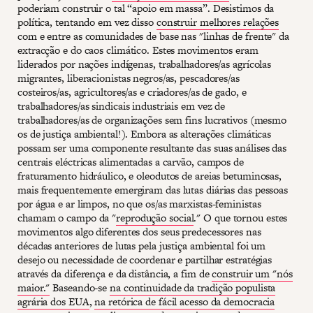
poderiam construir o tal “apoio em massa”. Desistimos da
política, tentando em vez disso
construir melhores relações
com e entre as comunidades de base nas "linhas de frente" da
extracção e do caos climático. Estes movimentos eram
liderados por nações indígenas, trabalhadores/as agrícolas
migrantes, liberacionistas negros/as, pescadores/as
costeiros/as, agricultores/as e criadores/as de gado, e
trabalhadores/as sindicais industriais em vez de
trabalhadores/as de organizações sem fins lucrativos (mesmo
os de justiça ambiental!). Embora as alterações climáticas
possam ser uma componente resultante das suas análises das
centrais eléctricas alimentadas a carvão, campos de
fraturamento hidráulico, e oleodutos de areias betuminosas,
mais frequentemente emergiram das lutas diárias das pessoas
por água e ar limpos, no que os/as marxistas-feministas
chamam o campo da "
reprodução social
." O que tornou estes
movimentos algo diferentes dos seus predecessores nas
décadas anteriores de lutas pela justiça ambiental foi um
desejo ou necessidade de coordenar e partilhar estratégias
através da diferença e da distância, a fim de
construir um "nós
maior."
Baseando-se
na continuidade da tradição populista
agrária dos EUA
,
na retórica de fácil acesso da democracia