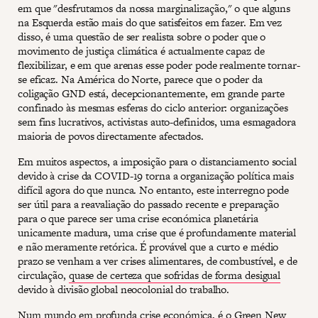
em que "desfrutamos da nossa marginalização," o que alguns
na Esquerda estão mais do que satisfeitos em fazer. Em vez
disso, é uma questão de ser realista sobre o poder que o
movimento de justiça climática é actualmente capaz de
flexibilizar, e em que arenas esse poder pode realmente tornar-
se eficaz. Na América do Norte, parece que o poder da
coligação GND está, decepcionantemente, em grande parte
confinado às mesmas esferas do ciclo anterior: organizações
sem fins lucrativos, activistas auto-definidos, uma esmagadora
maioria de povos directamente afectados.
Em muitos aspectos, a imposição para o distanciamento social
devido à crise da COVID-19 torna a organização política mais
difícil agora do que nunca. No entanto, este interregno pode
ser útil para a reavaliação do passado recente e preparação
para o que parece ser uma crise económica planetária
unicamente madura, uma crise que é profundamente material
e não meramente retórica. É provável que a curto e médio
prazo se venham a ver crises alimentares, de combustível, e de
circulação,
quase de certeza que sofridas de forma desigual
devido à divisão global neocolonial do trabalho.
Num mundo em profunda crise económica, é o Green New