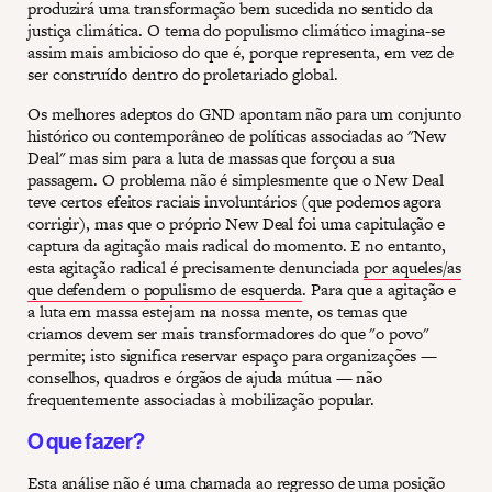
produzirá uma transformação bem sucedida no sentido da
justiça climática. O tema do populismo climático imagina-se
assim mais ambicioso do que é, porque representa, em vez de
ser construído dentro do proletariado global.
Os melhores adeptos do GND apontam não para um conjunto
histórico ou contemporâneo de políticas associadas ao "New
Deal" mas sim para a luta de massas que forçou a sua
passagem. O problema não é simplesmente que o New Deal
teve certos efeitos raciais involuntários (que podemos agora
corrigir), mas que o próprio New Deal foi uma capitulação e
captura da agitação mais radical do momento. E no entanto,
esta agitação radical é precisamente denunciada
por aqueles/as
que defendem o populismo de esquerda
. Para que a agitação e
a luta em massa estejam na nossa mente, os temas que
criamos devem ser mais transformadores do que "o povo"
permite; isto significa reservar espaço para organizações —
conselhos, quadros e órgãos de ajuda mútua — não
frequentemente associadas à mobilização popular.
O que fazer?
Esta análise não é uma chamada ao regresso de uma posição