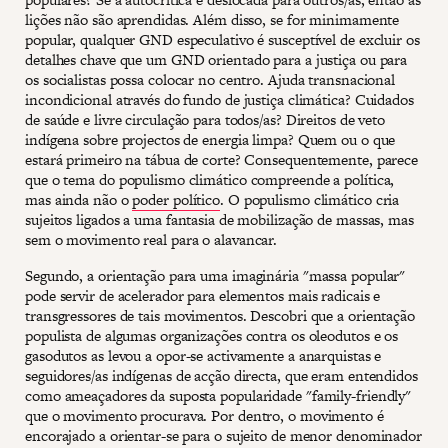
lições não são aprendidas. Além disso, se for minimamente
popular, qualquer GND especulativo é susceptível de excluir os
detalhes chave que um GND orientado para a justiça ou para
os socialistas possa colocar no centro. Ajuda transnacional
incondicional através do fundo de justiça climática? Cuidados
de saúde e livre circulação para todos/as? Direitos de veto
indígena sobre projectos de energia limpa? Quem ou o que
estará primeiro na tábua de corte? Consequentemente, parece
que o tema do populismo climático compreende a política,
mas ainda não o
poder político
. O populismo climático cria
sujeitos ligados a uma fantasia de mobilização de massas, mas
sem o movimento real para o alavancar.
Segundo, a orientação para uma imaginária "massa popular"
pode servir de acelerador para elementos mais radicais e
transgressores de tais movimentos. Descobri que a orientação
populista de algumas organizações contra os oleodutos e os
gasodutos as levou a opor-se activamente a anarquistas e
seguidores/as indígenas de acção directa, que eram entendidos
como ameaçadores da suposta popularidade "family-friendly"
que o movimento procurava. Por dentro, o movimento é
encorajado a orientar-se para o sujeito de menor denominador