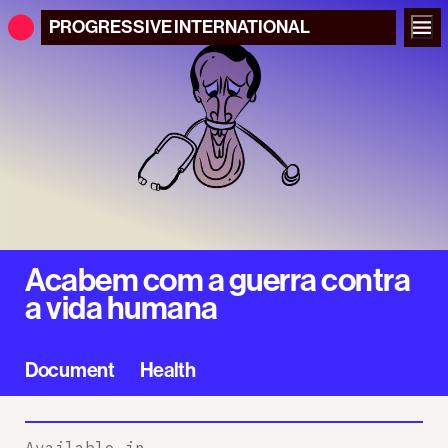
PROGRESSIVE
INTERNATIONAL
Acabem com a guerra contra
a vida humana
Document
Health
Available in