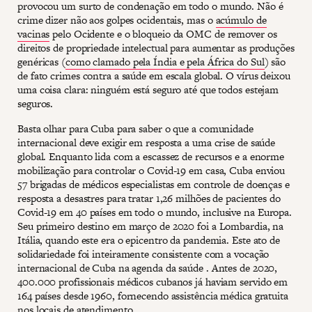
provocou um surto de condenação em todo o mundo. Não é
crime dizer não aos golpes ocidentais, mas o
acúmulo de
vacinas
pelo Ocidente e o bloqueio da OMC de remover os
direitos de propriedade intelectual para aumentar as produções
genéricas (
como clamado pela Índia e pela África do Sul
) são
de fato crimes contra a saúde em escala global. O vírus deixou
uma coisa clara: ninguém está seguro até que todos estejam
seguros.
Basta olhar para Cuba para saber o que a comunidade
internacional deve exigir em resposta a uma crise de saúde
global. Enquanto lida com a escassez de recursos e a enorme
mobilização para controlar o Covid-19 em casa, Cuba enviou
57 brigadas de médicos especialistas em controle de doenças e
resposta a desastres para tratar 1,26 milhões de pacientes do
Covid-19 em 40 países em todo o mundo, inclusive na Europa.
Seu primeiro destino em março de 2020 foi a Lombardia, na
Itália, quando este era o epicentro da pandemia. Este ato de
solidariedade foi inteiramente consistente com a vocação
internacional de Cuba na agenda da saúde . Antes de 2020,
400.000 profissionais médicos cubanos já haviam servido em
164 países desde 1960, fornecendo assistência médica gratuita
nos locais de atendimento.