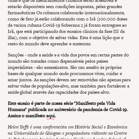
vidas e que os medicamentos cubanos serão acessíveis e
estarão disponíveis sem condições impostas, pelas grandes
farmacêuticas Os cubanos colaborarão internacionalmente,
como de fato já estão colaborando com o Irã (100.000 doses
da vacina cubana Covid-19 Soberana 2 já foram entregues ao
Irã, que está participando dos ensaios clínicos da fase III da
ilha), com o objetivo de salvar vidas. Esta é uma lição que o
resto do mundo deve aprender e sustentar.
Sanções - onde a saúde e a vida dos povos em certas partes do
mundo são tratadas como dispensáveis pelos países
imperialistas - são assassinatos. São um assalto às próprias
bases de qualquer mundo onde procuramos viver, cuidar e
amar juntos. As sanções devem ser removidas não apenas para
salvar vidas de populações-alvo, mas também para fortalecer a
saúde global através das capacidades dos países-alvo.
Este ensaio é parte de nossa série "Manifesto pela Vida
Humana" publicada no aniversário da pandemia de Covid-19.
Assine o manifesto
aqui
.
Helen Yaffe é uma conferencista em História Social e Econômica
na Universidade de Glasgow e pesquisadora visitante no Centro