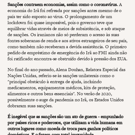
Sanções contraem economias, assim como o coronavírus.
A
economia do Irã foi refreada por sanções antes mesmo de o
país ter sido exposto ao vírus. O prolongamento de um
lockdown foi quase impossível, pois o governo teve que
equilibrar vidas através de meios de subsistência, e sob ataque
de sanções. Os iranianos não só perderam o acesso às suas
fontes soberanas de renda e aos ativos estrangeiros de seu país,
como também não receberam a devida assistência. O primeiro
pedido de empréstimo de emergência do Irã ao FMI ainda não
foi ratificado: encontra-se obstruído devido à pressão dos EUA.
No final do ano passado, Alena Douhan, Relatora Especial das
Nações Unidas, referiu-se às sanções unilaterais como o
"principal obstáculo à entrega de ajuda, incluindo
medicamentos, equipamentos médicos, kits de proteção,
alimentos e outros bens essenciais". No verão de 2020,
possivelmente o auge da pandemia no Irã, os Estados Unidos
dobraram suas sanções.
É inegável que as sanções são um ato de guerra - empunhado
por países ricos e poderosos, que utilizam a vida humana em
outros lugares como moeda de troca para ganhos políticos
domésticos. E o fazem com total impunidade.