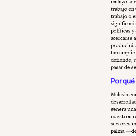
malayo ser
trabajo en 
trabajo o e
significarí
políticas y
acercarse a
producirá 
tan amplio
defiende, 
pasar de se
Por qué
Malasia co
desarrolla
genera una
nuestros r
sectores mu
palma —de