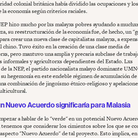
ridad colonial británica había dividido las ocupaciones y lo
 la economía según criterios raciales.
 NEP hizo mucho por lxs malayxs pobres ayudando a muchxs 
eza, su reestructuración de la economía fue, de hecho, un "
para crear una nueva clase de capitalistas malayxs, a expens
al chino. Tuvo éxito en la creación de una clase media de
xs, pero mantuvo una amplia y precaria subclase de traba
os informales y agricultorxs dependientes del Estado. Lxs
s de la NEP, el partido nacionalista malayo dominante UMN
su hegemonía en este endeble régimen de acumulación de 
na combinación de jingoísmo étnico-religioso y apelaciones
lticultural.
n Nuevo Acuerdo significaría para Malasia
mpezar a hablar de lo "verde" en un potencial Nuevo Acue
, tenemos que considerar los cimientos sobre los que se co
l aspecto "Nuevo Acuerdo" de tal proyecto. Esto implica, en