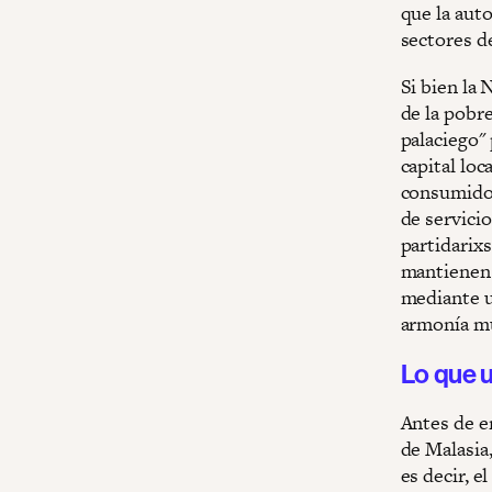
que la auto
sectores de
Si bien la
de la pobr
palaciego" 
capital loc
consumidor
de servici
partidarix
mantienen 
mediante u
armonía mu
Lo que u
Antes de e
de Malasia
es decir, e