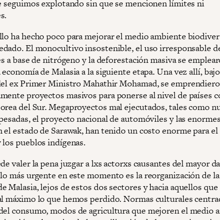
ue seguimos explotando sin que se mencionen límites ni
s.
llo ha hecho poco para mejorar el medio ambiente biodive
dado. El monocultivo insostenible, el uso irresponsable d
tes a base de nitrógeno y la deforestación masiva se emplea
 economía de Malasia a la siguiente etapa. Una vez allí, bajo
del ex Primer Ministro Mahathir Mohamad, se emprendier
mente proyectos masivos para ponerse al nivel de países 
orea del Sur. Megaproyectos mal ejecutados, tales como n
 pesadas, el proyecto nacional de automóviles y las enorme
n el estado de Sarawak, han tenido un costo enorme para e
 los pueblos indígenas.
de valer la pena juzgar a lxs actorxs causantes del mayor d
 lo más urgente en este momento es la reorganización de la
e Malasia, lejos de estos dos sectores y hacia aquellos que
al máximo lo que hemos perdido. Normas culturales centrad
del consumo, modos de agricultura que mejoren el medio 