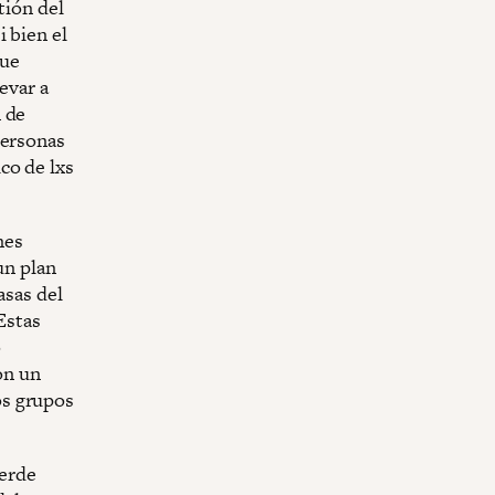
tión del
Si bien el
gue
evar a
 de
personas
co de lxs
nes
un plan
asas del
Estas
o
on un
os grupos
Verde