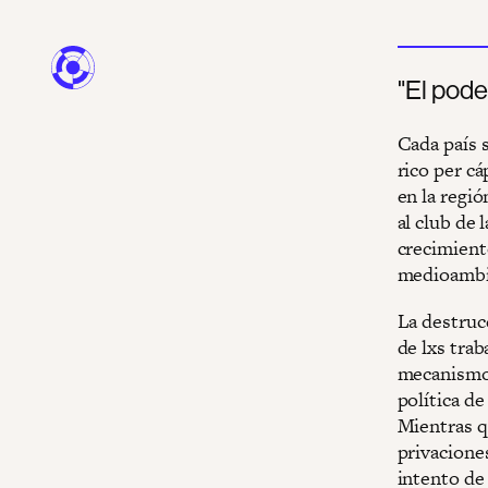
"El pode
Cada país 
rico per cá
en la regió
al club de 
crecimient
medioambi
La destruc
de lxs tra
mecanismos 
política de
Mientras q
privacione
intento de 