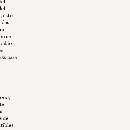
del
del
, esto
didas
ra
ión se
cambio
es
rxs para
bono,
te
s
e de
tibles