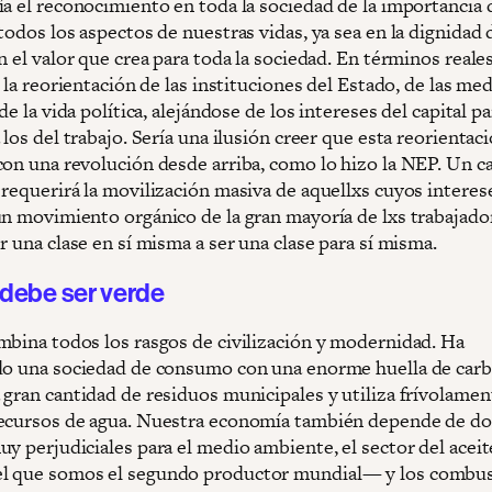
ía el reconocimiento en toda la sociedad de la importancia 
todos los aspectos de nuestras vidas, ya sea en la dignidad 
n el valor que crea para toda la sociedad. En términos reales
a la reorientación de las instituciones del Estado, de las me
 de la vida política, alejándose de los intereses del capital pa
 los del trabajo. Sería una ilusión creer que esta reorientac
con una revolución desde arriba, como lo hizo la NEP. Un 
 requerirá la movilización masiva de aquellxs cuyos interes
un movimiento orgánico de la gran mayoría de lxs trabajado
r una clase en sí misma a ser una clase para sí misma.
 debe ser verde
mbina todos los rasgos de civilización y modernidad. Ha
do una sociedad de consumo con una enorme huella de car
 gran cantidad de residuos municipales y utiliza frívolamen
ecursos de agua. Nuestra economía también depende de do
y perjudiciales para el medio ambiente, el sector del aceit
l que somos el segundo productor mundial— y los combus