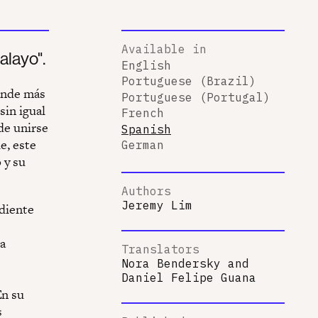
Available in
alayo".
English
Portuguese (Brazil)
rande más
Portuguese (Portugal)
sin igual
French
 de unirse
Spanish
e, este
German
 y su
Authors
Jeremy Lim
ndiente
la
Translators
Nora Bendersky
and
Daniel Felipe Guana
En su
s