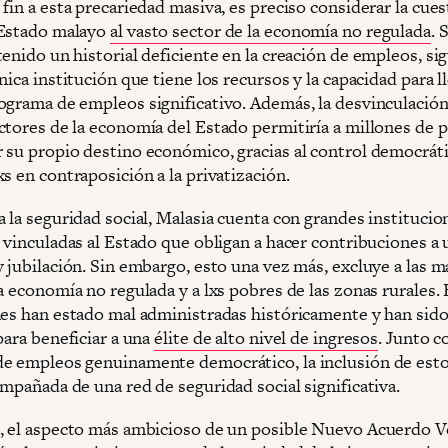
fin a esta precariedad masiva, es preciso considerar la cues
 Estado malayo
al vasto sector de la economía no regulada
. 
enido un historial deficiente en la creación de empleos, si
nica institución que tiene los recursos y la capacidad para ll
ograma de empleos significativo. Además, la desvinculación
ctores de la economía del Estado permitiría a millones de 
 su propio destino económico, gracias al control democráti
s en contraposición a la privatización.
 la seguridad social, Malasia cuenta con grandes institucio
 vinculadas al Estado que obligan a hacer contribuciones a 
 jubilación. Sin embargo, esto una vez más, excluye a las m
a economía no regulada y a lxs pobres de las zonas rurales. 
nes han estado mal administradas históricamente y han sid
para beneficiar a una
élite de alto nivel de ingresos
. Junto c
e empleos genuinamente democrático, la inclusión de est
mpañada de una red de seguridad social significativa.
, el aspecto más ambicioso de un posible Nuevo Acuerdo 