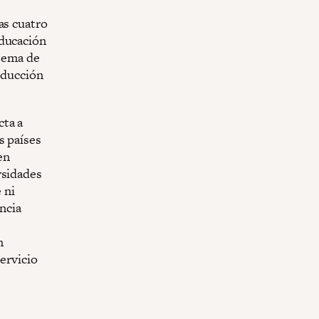
as cuatro
educación
stema de
oducción
cta a
s países
en
rsidades
 ni
encia
n
servicio