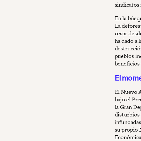
sindicatos 
En la búsq
La defores
cesar desd
ha dado a l
destrucció
pueblos in
beneficios
El mome
El Nuevo A
bajo el Pr
la Gran Dep
disturbios 
infundadas
su propio 
Económica 