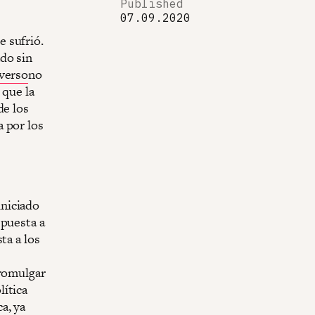
Published
07.09.2020
 sufrió.
do sin
iverso
no
 que la
de los
 por los
niciado
spuesta a
ta a los
s
promulgar
lítica
a, ya