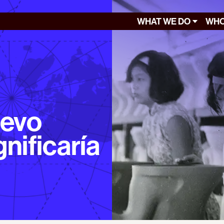
WHAT WE DO
WHO
uevo
nificaría