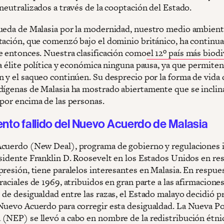
neutralizados a través de la cooptación del Estado.
ueda de Malasia por la modernidad, nuestro medio ambiente
tación, que comenzó bajo el dominio británico, ha continua
e entonces. Nuestra clasificación como
el 12º país más biod
a élite política y económica ninguna pausa, ya que permiten
n y el saqueo continúen. Su desprecio por la forma de vida 
dígenas de Malasia ha mostrado abiertamente que se inclina
 por encima de las personas.
nto fallido del Nuevo Acuerdo de Malasia
cuerdo (New Deal), programa de gobierno y regulaciones i
esidente Franklin D. Roosevelt en los Estados Unidos en re
resión, tiene paralelos interesantes en Malasia. En respues
raciales de 1969, atribuidos en gran parte a las afirmacione
 de desigualdad entre las razas, el Estado malayo decidió 
Nuevo Acuerdo para corregir esta desigualdad. La Nueva Po
(NEP) se llevó a cabo en nombre de la redistribución étnic