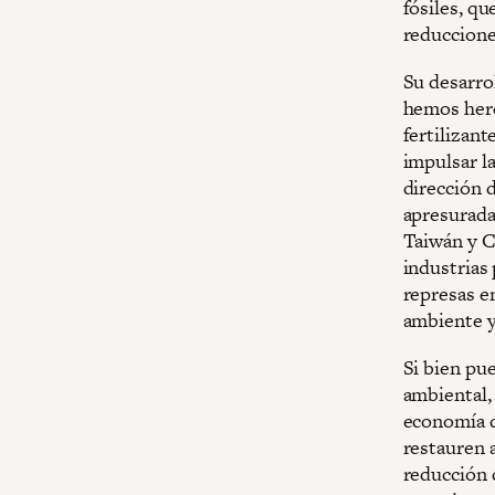
fósiles, q
reduccione
Su desarro
hemos here
fertilizan
impulsar la
dirección 
apresurada
Taiwán y C
industrias
represas e
ambiente y
Si bien pue
ambiental,
economía d
restauren 
reducción 