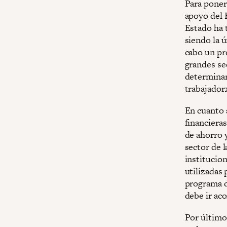
Para poner 
apoyo del
Estado ha t
siendo la ú
cabo un pr
grandes se
determinar
trabajadorx
En cuanto a
financieras
de ahorro y
sector de l
institucio
utilizadas 
programa d
debe ir aco
Por último