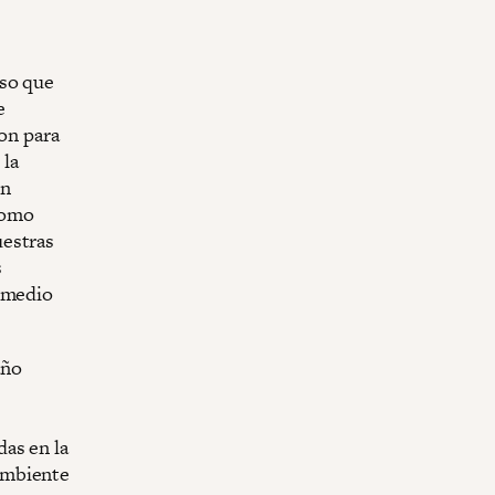
rso que
e
ron para
 la
on
como
uestras
s
l medio
año
as en la
ambiente