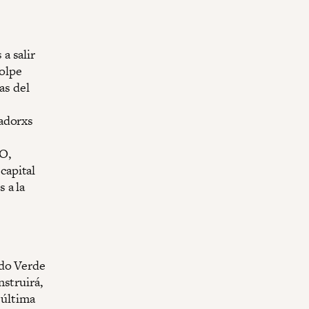
s
a salir
golpe
as del
jadorxs
O,
capital
 a la
rdo Verde
nstruirá,
 última