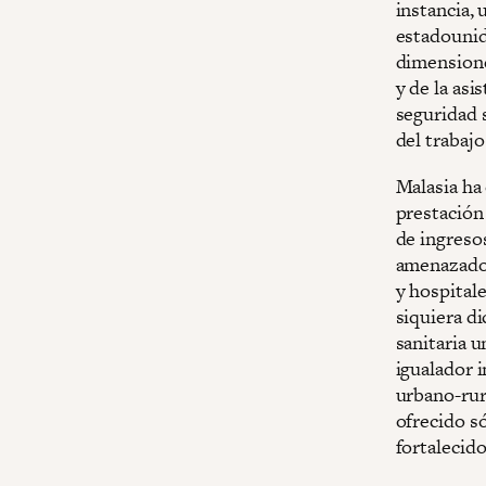
instancia,
estadounid
dimensione
y de la asi
seguridad 
del trabajo
Malasia ha
prestación
de ingreso
amenazados
y hospital
siquiera di
sanitaria 
igualador i
urbano-rura
ofrecido s
fortalecido