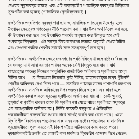
নেওয়ার সুবন্দোবস্ত রয়েছে এবং এটি অভ্যন্তরীণ গণতান্ত্রিক ব্যবস্থার ভিত্তিতে
সুসংগঠিত করা হয়েছে (গণতান্ত্রিক কেন্দ্রীভূতকরণ)।
রাজনৈতিক পদ্ধতিগত ব্যবস্থাপনা ছাড়াও, সামাজিক গণতন্ত্রের উদ্দেশ্য হলো
উৎপাদন ক্ষেত্রেও গণতন্ত্রের নীতি প্রয়োগ করা। যার উপর অর্থ নিবেশ করা হবে,
কী উৎপাদন করা হবে এবং উৎপাদিত পদার্থের মাধ্যমে কারা উপকৃত হবে সেই
সংক্রান্ত সিদ্ধান্ত - এই সমস্ত বিষয় জনগণের মতামত অনুযায়ী নেওয়া উচিত
এবং সেগুলো শ্রমিক শ্রেণীর স্বার্থের সঙ্গে সামঞ্জস্যপূর্ণ হতে হবে।
রাজনৈতিক ও অর্থনৈতিক ক্ষেত্রে জনগণের প্রতিনিধিত্ব থাকলে রাষ্ট্রের বিরুদ্ধে
যে সমস্ত দাবি আনা হয় তার পরিসর অনেক বেশি বিস্তৃত হয়ে যায়। যদি
পাশ্চাত্যের গণতন্ত্র নিজেকে আনুষ্ঠানিক রাজনৈতিক অধিকার ও স্বাধীনতার মধ্যে
সীমিত রাখে — যে বিষয়গুলো নিজেরাই খুবই সীমিত, তাহলে রাষ্ট্রের মধ্যে পুঁজিবাদী
শ্রেণীর আধিপত্য দেখা দিতে পারে — সামাজিক গণতন্ত্র তাদের পাশাপাশি জনগণের
অর্থনৈতিক ও সামাজিক অধিকারের উপর গুরুত্ব দিয়ে থাকে। এর কারণ হলো
অর্থনৈতিক বঞ্চনা থাকলে স্বতন্ত্র স্বাধীনতা অর্জন করা যায় না। কেউ ক্ষুধার্ত,
তৃষ্ণার্ত বা গৃহহীন থাকলে তাকে কি স্বাধীন বলা যেতে পারে? স্বাধীনতা শুধুমাত্র
এক আলঙ্কারিক অঙ্গীকার নয়। নির্দিষ্ট কয়েকটি বস্তুগত ও ঐতিহাসিক
প্রয়োজনীয়তা বাস্তবায়িত হওয়ার সাথে সাথেই অর্জন করা যেতে পারে। এতে
স্থিতিশীল বিকাশসাধন প্রয়োজন এবং এমন এক রাষ্ট্রের প্রয়োজন যা সামাজিক
প্রয়োজনীয়তা পূরণ করতে এই বিকাশ ঘটাতে সঠিকভাবে কাজ করতে পারে।
দ্যজার্মানআইডিওলজি-তে যেমনটি কাল মার্কস ও ফ্রিডরিখ এঙ্গেলস লিখে গেছেন: