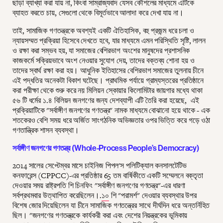
ছাড়া ব্যাখ্যা করা যায় না, কিংবা সাম্রাজ্যবাদ যেসব কৌশলের মাধ্যমে এটিকে
ব্যাহত করতে চায়, সেগুলো থেকে বিমূর্তভাবে আলাদা করে দেখা যায় না।
তাই, সামাজিক গণতন্ত্রকে অবশ্যই একটি ঐতিহাসিক, বহু প্রজন্ম ধরে চলা ও
ন্যায়সম্মত প্রক্রিয়া হিসেবে দেখতে হবে, যার মাধ্যমে এমন পরিস্থিতি সৃষ্টি, লালন
ও রক্ষা করা সম্ভব হয়, যা সমাজের বেশিরভাগ অংশের মানুষদের প্রশাসনিক
কাজকর্মে সক্রিয়ভাবে অংশ নেওয়ার সুযোগ দেয়, তাদের বক্তব্য শোনা হয় ও
তাদের স্বার্থ রক্ষা করা হয়। আধুনিক ইতিহাসের বেশিরভাগ সমাজের তুলনায় চীনে
এই পদ্ধতির অনেকটা বিকাশ ঘটেছে। প্রাথমিক পর্যায়ে গ্রাম্যস্তরের প্রতিষ্ঠানে
করা পরীক্ষা থেকে শুরু করে নয় মিলিয়ন স্কোয়ার কিলোমিটার জায়গার মধ্যে থাকা
৫৬ টি ধর্মের ১.৪ বিলিয়ন জনগণের জন্য দেশব্যাপী এটি তৈরি করা হয়েছে, এই
প্রক্রিয়াটিকে "সর্বাঙ্গীণ জনগণের গণতন্ত্র" নামক মাধ্যমে বোঝানো হয়ে থাকে - এক
শতকেরও বেশি সময় ধরে অর্জিত সাংগঠনিক অভিজ্ঞতার ওপর ভিত্তি করে গড়ে ওঠা
গণতান্ত্রিক শাসন ব্যবস্থা।
সর্বাঙ্গীণ জনগণের গণতন্ত্র (Whole-Process People’s Democracy)
2014 সালের সেপ্টেম্বর মাসে চাইনিজ পিপল'স পলিটিক্যাল কনসালটেটিভ
কনফারেন্স (CPPCC)-এর প্রতিষ্ঠার 65 তম বার্ষিকীতে একটি সম্মেলনে বক্তৃতা
দেওয়ার সময় রাষ্ট্রপতি শি চিনফিং "সর্বাঙ্গীণ জনগণের গণতন্ত্র"-এর ধারণা
সর্বপ্রথমবার উত্থাপিত করেছিলেন।.
১০
শি "পরামর্শ" দেওয়ার ব্যবস্থার উপর
বিশেষ জোর দিয়েছিলেন যা চীনে সামাজিক গণতন্ত্রের সাথে দীর্ঘদিন ধরে অন্তর্নিহিত
ছিল। "জনগণের গণতন্ত্রকে কার্যকরী করা এবং দেশের নিয়ন্ত্রকের ভূমিকায়