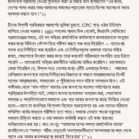
জনগণকে প্রাধান্য দেওয়া সুনিশ্চিত করা"-র বিষয়ে উনি বলেছিলেন "এর জন্য,
দেশের শাসন করার সময় আমাদের সমাজের প্রত্যেক স্তরে বিশেষ আলোচনা সভার
ব্যবস্থা করতে হবে।"১১
চীনের বিপ্লবী প্রক্রিয়ায় পরামর্শের ভূমিকা বুঝতে, CPC গড়ে ওঠার ইতিহাস
ঝালিয়ে নেওয়া দরকার। 1930 দশকের প্রথম দিক থেকেই, জিয়াংসি সোভিয়েত
প্রজাতন্ত্রের সময়ে, এই দল সক্রিয় রাজনৈতিক কার্যকলাপে জনসাধারণকে সংযুক্ত
করার জন্য বিভিন্ন কৌশল নিয়ে পরীক্ষা করতে শুরু করে দিয়েছিল — যাদের বহু
শতক ধরে নিপীড়িত করা হয়েছিল এবং যে নিপীড়নমূলক ব্যবস্থা তাদের দমিয়ে
রাখত, সেগুলোকে উৎখাত করার জন্য তারা কখনোই সঠিকভাবে সংগঠিত হয়ে উঠতে
পারেনি — তাদেরকেই সক্রিয় রাজনীতির আঙিনায় হাজির করেছিল। ভালোভাবে
বোঝা গিয়েছিল যে, বিপ্লব গড়ে তোলার জন্য এটিই একমাত্র উপায়। সমাজের
বেশিরভাগ জনগণকে তাদের নিপীড়কের বিরুদ্ধে না পারলে সাম্রাজ্যবাদের তিনটি
স্তম্ভ সাম্রাজ্যবাদ, সামন্তবাদ ও পুঁজিবাদের পতন ঘটানো অসম্ভব ছিল। এই
অঙ্গীকার থেকে "মাস লাইন" ধারণার এবং জনগণের মতামত পর্যালোচনা করার
প্রক্রিয়ার উৎপত্তি ঘটে, যেখানে জনগণের মতামত অধ্যয়ন করা, সেগুলোকে
সমন্বয় ও পদ্ধতিগতভাবে সাজানো এবং পরে আবার জনগণের কাছে ফিরিয়ে দেওয়া
হতো—যাতে তা জনপ্রিয় বিশ্লেষণ হিসেবে গ্রহণযোগ্য হয় এবং তাদের সঠিকতা
সম্মিলিত কর্মের মাধ্যমে পরীক্ষিত হতে পারে। সমাজে দেখতে পাওয়া দ্বন্দ্বের
সমাধান চিহ্নিত করতে ও তার সমাধান কার্যকরী করতে এই কাজ বারংবার
অবিরতভাবে করা হয়। মাও সে-তুং "আমাদের দলের সমস্ত রাজনৈতিক কাজে"
বলেছিলেন যে "সমস্ত সঠিক নেতৃত্বই অবশ্যম্ভাবীভাবে ‘জনসাধারণের মধ্য থেকে
আসে এবং আবার জনসাধারণের কাছেই ফিরে যায়’।"
১২