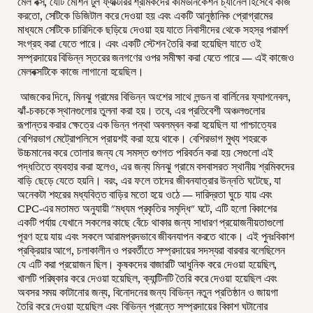
মেল বক্স, যেটি মেশিন টুল ফ্যাক্টরির শ্রমিকদের কমিউনিকেশন চ্যানেল হিসেবে কাজ
করতো, সেটিকে ডিজিটাল করে দেওয়া হয় এবং একটি আনুষ্ঠানিক প্রোগ্রামের
মাধ্যমে সেটিকে চারিদিকে ছড়িয়ে দেওয়া হয় যাতে নিবাসীদের থেকে সহস্র পরামর্শ
সংগ্রহ করা যেতে পারে। এবং একটি স্টেশন তৈরি করা হয়েছিল যাতে ওই
সম্প্রদায়ের বিভিন্ন স্তরের জনগণের ওপর সমীক্ষা করা যেতে পারে — এই কাজেও
মেলবক্সটিকে কাজে লাগানো হয়েছিল।
আজকের দিনে, মিনঝু গ্রামের বিভিন্ন অংশের সাথে লন্ডন বা বার্লিনের ফ্যাশনেবল,
ঝাঁ-চকচকে স্থানগুলোর তুলনা করা হয়। তবে, এর প্রতিবেশী অঞ্চলগুলোর
রূপান্তর করার ক্ষেত্রে এক ভিন্ন পন্থা অবলম্বন করা হয়েছিল যা পাশ্চাত্যের
বেশিরভাগ মেট্রোপলিসে প্রায়শই করা হয়ে থাকে। বেশিরভাগ মুখ্য শহরকে
উচ্চমানের করে তোলার জন্য যে সমস্ত গুণগত পরিবর্তন করা হয় সেগুলো এই
পদ্ধতিতে ব্যবহার করা হলেও, এর জন্য মিনঝু গ্রামে বসবাসরত স্থানীয় শ্রমিকদের
বাড়ি ছেড়ে যেতে হয়নি। বরং, এর ফলে তাদের জীবনযাত্রার উন্নতি ঘটেছে, যা
অনেকটা শহরের মধ্যবিত্ত বাড়ির মতো হয়ে ওঠে — দারিদ্রতা ঘুচে যায় এবং
CPC-এর মতামত অনুযায়ী "মধ্যম প্রকৃতির সমৃদ্ধি" ঘটে, এটি হলো বিকাশের
একটি পর্যায় যেখানে সকলের কাছে বেঁচে থাকার জন্য সাধারণ প্রয়োজনীয়তাগুলো
পূরণ হয়ে যায় এবং সকলে আরামপ্রদভাবে জীবনযাপন করতে থাকে। এই পুনঃবিকাশ
প্রক্রিয়ার আগে, চলাকালীন ও পরবর্তীতে সম্প্রদায়ের সদস্যরা বারবার বলেছিলেন
যে এটি করা প্রয়োজন ছিল। কৃষকদের বাজারটি আধুনিক করে দেওয়া হয়েছিল,
খালটি পরিষ্কার করে দেওয়া হয়েছিল, ক্যান্টিনটি তৈরি করে দেওয়া হয়েছিল এবং
অবসর সময় কাটানোর জন্য, বিনোদনের জন্য বিভিন্ন নতুন প্রতিষ্ঠান ও জায়গা
তৈরি করে দেওয়া হয়েছিল এবং বিভিন্ন প্রান্তে সম্প্রদায়ের বিকাশ ঘটানোর