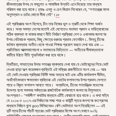
জীবনযাত্রার উপর যে বস্তুগত ও সামাজিক উন্নতি এনে দিয়েছে তার মাধ্যমে
পরিমাপ করা হয়ে থাকে। চ্যাঙ এনফু ও চেন জিয়ান লিখেছেন যে, "গণতন্ত্রের মানব
অনুসন্ধান ও চর্চার কোনো সীমা নেই"।
১৮
এই প্রক্রিয়ার অংশ হিসেবে, চীন তার নিজের ভুল ও ত্রুটি থেকে শিক্ষা অর্জন
করে। অন্য সমস্ত দেশের মতোই এই দেশেতেও মতামত প্রদান ও দায়িত্ববোধের
সঠিক ব্যবস্থা না থাকার কারণে নীতি নির্ধারণ প্রক্রিয়া দেশ ও এখানকার জনগণের
উপর নেতিবাচক প্রভাব, কিছু ক্ষেত্রে গুরুতর প্রভাব ফেলেছিল।. কিন্তু চীনের
বর্তমান ব্যবস্থায় অতীত থেকে পাওয়া শিক্ষার প্রয়োগ করতে দেখা যায় এবং —
প্রতিনিয়ত আত্মসমালোচনা ও মতামতের ভিত্তিতে — অতীতের সীমাবদ্ধতাকে
কাটিয়ে উঠতে নীতি পুনঃনির্ধারণ করা হয়ে থাকে।
দ্বিতীয়ত, পাশ্চাত্যের উদার গণতন্ত্র ব্যবস্থায় দেখা যায় যে ভোটকেন্দ্রে গিয়ে ভোট
দেওয়া ছাড়া অল্প কয়েকজন ব্যক্তিই এই সক্রিয় রাজনীতিতে অংশ নেয় — আর
এই ভোট দেওয়ার প্রক্রিয়া নির্দিষ্ট সময় অন্তর ঘটে এবং এটির কার্যকলাপ সীমিত,
অর্থনৈতিকভাবে ক্ষমতাবান ব্যক্তিরা এই ভোটের ফলাফলের উপর প্রভাব ফেলতে
পারে ও বিকৃত ফলাফল আনতে পারে। অন্যদিকে, চীনের গণতান্ত্রিক মডেলের
উদ্দেশ্য হলো সবসময় সর্বস্তরের রাজনৈতিক কার্যকলাপে জনগণের বিপুলভাবে
অংশগ্রহণ – "সর্বাঙ্গীণ" কথাটার মাধ্যমে এটিই বোঝানো হয়ে থাকে। এ কথা সত্যি
যে ২০১৬ ও ২০১৭-এর নির্বাচনের সময় শহর ও কাউন্টি স্তরে জনগণের কংগ্রেসের
মাধ্যমে নির্বাচন বুথে 900 মিলিয়নেরও বেশি ভোটদাতা অংশ নিয়েছিলেন — এই
দুটি স্তর চীনের পাঁচটি স্তরের ভোট প্রক্রিয়ার বিশেষ অংশ যেখানে ৯০%