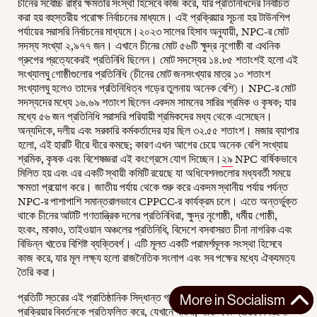
চীনের সর্বোচ্চ রাষ্ট্র ক্ষমতার সংস্থা হিসেবে কাজ করে, যার প্রতিনিধিদের নির্বাচিত
করা হয় বহুস্তরীয় পরোক্ষ নির্বাচনের মাধ্যমে। এই প্রক্রিয়ার সূচনা হয় টাউনশিপ
পর্যায়ের সরাসরি নির্বাচনের মাধ্যমে।২০২৩ সালের হিসাব অনুযায়ী, NPC-র মোট
সদস্য সংখ্যা ২,৯৭৭ জন। এখানে চীনের মোট ৫৬টি ক্ষুদ্র নৃগোষ্ঠী বা এথনিক
গ্রুপের প্রত্যেকেরই প্রতিনিধি ছিলেন। মোট সদস্যের ১৪.৮৫ শতাংশই হলো এই
সংখ্যালঘু গোষ্ঠীগুলোর প্রতিনিধি (চীনের মোট জনসংখ্যার মাত্র ১০ শতাংশ
সংখ্যালঘু হলেও তাদের প্রতিনিধিত্ব গড়ের তুলনায় অনেক বেশি)। NPC-র মোট
সদস্যদের মধ্যে ১৬.৬৯ শতাংশ ছিলেন একদম সামনের সারির শ্রমিক ও কৃষক; যার
মধ্যে ৫৬ জন প্রতিনিধি সরাসরি পরিযায়ী শ্রমিকদের মধ্য থেকে এসেছেন।
অন্যদিকে, দলীয় এবং সরকারি কর্মকর্তাদের হার ছিল ৩২.৫৫ শতাংশ। মজার ব্যাপার
হলো, এই হারটি ধীরে ধীরে কমছে; কারণ এখন আগের চেয়ে অনেক বেশি সংখ্যায়
শ্রমিক, কৃষক এবং বিশেষজ্ঞরা এই কংগ্রেসে যোগ দিচ্ছেন।
২৯
NPC বার্ষিকভাবে
মিলিত হয় এবং এর একটি স্থায়ী কমিটি রয়েছে যা অধিবেশনগুলোর মধ্যবর্তী সময়ে
ক্ষমতা প্রয়োগ করে। জাতীয় পর্যায় থেকে শুরু করে একদম স্থানীয় পর্যায় পর্যন্ত
NPC-র পাশাপাশি সমান্তরালভাবে CPPCC-র কার্যক্রম চলে। এতে অন্তর্ভুক্ত
থাকে চীনের আটটি গণতান্ত্রিক দলের প্রতিনিধিরা, ক্ষুদ্র নৃগোষ্ঠী, ধর্মীয় গোষ্ঠী,
হংকং, মাকাও, তাইওয়ান অঞ্চলের প্রতিনিধি, বিদেশে বসবাসরত চীনা নাগরিক এবং
বিভিন্ন খাতের বিশিষ্ট ব্যক্তিবর্গ। এটি মূলত একটি পরামর্শমূলক সংস্থা হিসেবে
কাজ করে, যার মূল লক্ষ্য হলো রাজনৈতিক সংলাপ এবং সব পক্ষের মধ্যে ঐক্যমত্য
তৈরি করা।
প্রতিটি স্তরের এই প্রাতিষ্ঠানিক সিদ্ধান্ত গ্রহণই “মাস লাইন বা জনমুখী ধারা”
More in
Socialism
প্রক্রিয়ার বিবর্তনকে প্রতিফলিত করে, যেখানে ধারণা, নীতি এবং প্রতিবেদনগুলো