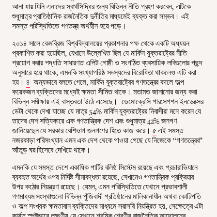
আনা যায় যিনি এনাদের স্বার্থসিদ্ধির জন্য বিভিন্ন নীতি গ্রহণ করবেন, এটিকে
শুধুমাত্র প্রাতিষ্ঠানিক রাজনৈতিক দুর্নীতির মাধ্যমেই ব্যক্ত করা সম্ভব। এই
সমস্ত পরিস্থিতিতে গণতন্ত্র অর্থহীন হয়ে পড়ে।
২০১৪ সালে কেমব্রিজ বিশ্ববিদ্যালয়ের প্রকাশনার পক্ষ থেকে একটি অধ্যয়ন
প্রকাশিত করা হয়েছিল, যেখানে উল্লেখিত ছিল যে মার্কিন যুক্তরাষ্ট্রের নীতি
প্রয়োগ করার পদ্ধতি সাধারণত এলিট গোষ্ঠী ও সংগঠিত ব্যবসায়িক লবিগুলোর পছন্দ
অনুসারে হয়ে থাকে, এমনকি সংখ্যাগরিষ্ঠ সদস্যদের বিরোধিতা থাকলেও এটি করা
হয়।
৪
অন্যভাবে বলতে গেলে, মার্কিন যুক্তরাষ্ট্রের গণতন্ত্রের বদলে অল্প
কয়েকজন ব্যক্তিদের মধ্যেই ক্ষমতা সীমিত থাকে। মতামত জানানোর জন্য করা
বিভিন্ন সমীক্ষায় এই বাস্তবতা উঠে এসেছে। ডেমোক্রেসি পারসেপশন ইনডেক্সের
ডেটা থেকে দেখা যাচ্ছে যে মাত্র 54% মার্কিন যুক্তরাষ্ট্রের নিবাসীরা মনে করেন যে
তাদের দেশ সত্যিকারে এক গণতান্ত্রিক দেশ এবং শুধুমাত্র 42% জনগণ
জানিয়েছেন যে সরকার বেশিভাগ জনগণের হিতে কাজ করে।
৫
এই সমস্ত
নজরকাড়া পরিসংখ্যান এমন এক দেশ থেকে পাওয়া গেছে যে নিজেকে “গণতন্ত্রের”
আঁতুড় ঘর হিসেবে দেখিয়ে থাকে।
এমনকি যে সমস্ত দেশে একাধিক পার্টির বলিষ্ঠ সিস্টেম রয়েছে এবং প্রচারাভিযানে
ব্যবহৃত অর্থের ওপর নির্দিষ্ট সীমাবদ্ধতা রয়েছে, সেখানেও গণতান্ত্রিক প্রক্রিয়ার
উপর কঠোর নিয়ন্ত্রণ রয়েছে। যেমন, এমন পরিস্থিতিতে যেখানে প্রভাবশালী
গণমাধ্যম সংস্থাগুলো বিভিন্ন পুঁজিবাদী প্রতিষ্ঠানের মালিকানাধীন অথবা কোটিপতি
ও অল্প সংখ্যক ক্ষমতাবান ব্যক্তিদের মাধ্যমে সরাসরি নিয়ন্ত্রিত হয়, সেক্ষেত্রে এটা
কার্যত স্পষ্টভাবে লক্ষণীয় যে সেখানে শ্রমিক শ্রেণীর রাজনৈতিক আন্দোলনের