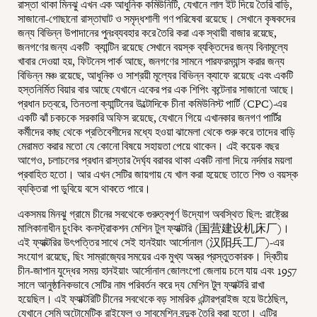
রাস্তা থাকা মিনঝু এখন এক আধুনিক কমিউনিটি, যেখানে লাল ইট দিয়ে তৈরি বাড়ি,
সাজানো-গোছানো রাস্তাঘাট ও সমৃদ্ধশালী গণ পরিষেবা রয়েছে। সেখানে কৃষকদের
জন্য বিভিন্ন উপাদানের পুনঃব্যবহার করে তৈরি করা এক স্থায়ী বাজার রয়েছে,
জনগণের জন্য একটি ক্যান্টিন রয়েছে সেখানে বয়স্ক ব্যক্তিদের জন্য বিনামূল্যে
খাবার দেওয়া হয়, ফিটনেস পার্ক আছে, জনগণের সামনে পারফরম্যান্স করার জন্য
বিভিন্ন মঞ্চ রয়েছে, আধুনিক ও সাশ্রয়ী মূল্যের বিভিন্ন ক্যাফে রয়েছে এবং একটি
হস্তনির্মিত বিয়ার বার আছে যেখানে একের পর এক শিপিং কন্টেনার সাজানো আছে।
প্রধান চত্বরে, তিনতলা ক্যান্টিনের উল্টোদিকে চীনা কমিউনিস্ট পার্টি (CPC)-এর
একটি ঝাঁ চকচকে সরকারি অফিস রয়েছে, যেখানে গিয়ে এখানকার জনগণ পার্টির
কর্মীদের কাছ থেকে প্রতিবেশীদের মধ্যে হওয়া ঝামেলা থেকে শুরু করে তাদের বাড়ি
মেরামত করার মতো যে কোনো বিষয়ে সহায়তা পেয়ে থাকেন। এই কয়েক বছর
আগেও, চলাচলের প্রধান রাস্তার দৈর্ঘ্য বরাবর থাকা একটি নালা দিয়ে নর্দমার ময়লা
প্রবাহিত হতো। আর এখন সেটির জায়গায় যে খাল করা হয়েছে তাতে শিশু ও বয়স্ক
ব্যক্তিরা পা ডুবিয়ে বসে থাকতে পারে।
একসময় মিনঝু গ্রামে চীনের সবথেকে গুরুত্বপূর্ণ উদ্যোগ অবস্থিত ছিল: রাষ্ট্রের
মালিকানাধীন চুংকিং কনস্ট্রাকশন মেশিন টুল ফ্যাক্টরি (国营建设机床厂)।
এই ফ্যাক্টরির উৎপত্তির সাথে সেই হানইয়াং আর্সোনাল (汉阳兵工厂)-এর
সংযোগ রয়েছে, ছিং সাম্রাজ্যের সময়ের এক মুখ্য অস্ত্র প্রস্তুতকারক। দ্বিতীয়
চীন-জাপান যুদ্ধের সময় হানইয়াং আর্সোনাল জোলংপো জেলায় চলে যায় এবং 1957
সালে আনুষ্ঠানিকভাবে সেটির নাম পরিবর্তন করে দ্য মেশিন টুল ফ্যাক্টরি রাখা
হয়েছিল। এই ফ্যাক্টরিটি চীনের সবথেকে বড় সামরিক এন্টারপ্রাইজ হয়ে উঠেছিল,
যেখানে সেমি অটোমেটিক রাইফেল ও সাবমেশিন বন্দুক তৈরি করা হতো। এটির