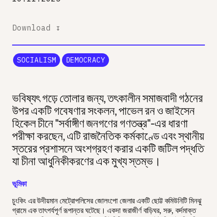
Download ↧
SOCIALISM
DEMOCRACY
ভবিষ্যৎ গড়ে তোলার জন্য, তৎকালীন সমাজবাদী গঠনের
উপর একটি গবেষণার সংকলন, পাভেল রন ও জাইসেন
হিকেল চীনে "সর্বাঙ্গীণ জনগণের গণতন্ত্র"-এর ধারণা
পরীক্ষা করছেন, এটি রাজনৈতিক কর্মকাণ্ডে এবং স্থানীয়
স্তরের প্রশাসনে অংশগ্রহণ করার একটি জটিল পদ্ধতি
যা চীনা আধুনিকীকরণের এক মুখ্য স্তম্ভ।
ভূমিকা
চুংকিং এর উদীয়মান মেট্রোপলিসের জোলংপো জেলার একটি ছোট্ট কমিউনিটি মিনঝু
গ্রামে এক তাৎপর্যপূর্ণ রূপান্তর ঘটেছে। একদা জরাজীর্ণ বাড়িঘর, সরু, কর্দমাক্ত