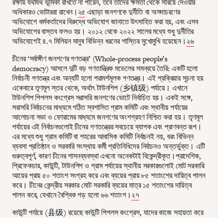
রক্ষায় যথাযথ ভূমিকা রাখতে না পারেন, তবে তাদের ক্ষমতা থেকে সরিয়ে দেওয়ার
অধিকারও ভোটাররা রাখেন।
২৫
এছাড়া জনগণকে দুর্নীতি বা অসদাচরণের
অভিযোগে কর্মকর্তাদের বিরুদ্ধে অভিযোগ জানাতে উৎসাহিত করা হয়, এবং এসব
অভিযোগের বাস্তব ফলও হয়। ২০১২ থেকে ২০২২ সালের মধ্যে শুধু দুর্নীতির
অভিযোগেই ৪.৭ মিলিয়ন মানুষ বিভিন্ন ধরনের শাস্তির মুখোমুখি হয়েছেন।
২৬
চীনের ‘সর্বাঙ্গীণ জনগণের গণতন্ত্র’ (Whole-process people’s
democracy) আসলে দুটি বড় গণতান্ত্রিক মডেলের সমন্বয়ে তৈরি: একটি হলো
নির্বাচনী গণতন্ত্র এবং অন্যটি হলো পরামর্শমূলক গণতন্ত্র। এই প্রক্রিয়ার সূচনা হয়
একেবারে তৃণমূল স্তর থেকে, অর্থাৎ টাউনশিপ (乡镇级) পর্যায়ে। এখানে
টাউনশিপ পিপলস কংগ্রেস সরাসরি জনগণের ভোটে নির্বাচিত হয়। একই সঙ্গে,
সরাসরি নির্বাচনের মাধ্যমে গঠিত স্বশাসিত গ্রাম কমিটি এবং স্থানীয় পর্যায়ের
আলোচনা সভা ও ফোরামের মাধ্যমে জনগণের অংশগ্রহণ নিশ্চিত করা হয়। তৃণমূল
পর্যায়ের এই নির্বাচনগুলোই চীনের গণতন্ত্রের সবচেয়ে ব্যাপক এবং প্রাণবন্ত রূপ।
এর মধ্যে শুধু গ্রাম কমিটি বা শহরের আবাসিক কমিটি নির্বাচনই নয়, বরং বিভিন্ন
ব্যবসা প্রতিষ্ঠান ও সরকারি সংস্থায় কর্মী প্রতিনিধিদের নির্বাচনও অন্তর্ভুক্ত। এটি
গুরুত্বপূর্ণ, কারণ চীনের শাসনব্যবস্থা এখনো অনেকটাই বিকেন্দ্রীকৃত।প্রাদেশিক,
প্রিফেকচার, কাউন্টি, টাউনশিপ ও গ্রাম পর্যায়ের স্থানীয় সরকারগুলোই মোট সরকারি
আয়ের প্রায় ৫০ শতাংশ সংগ্রহ করে এবং ব্যয়ের প্রায় ৮৫ শতাংশের দায়িত্ব পালন
করে। চীনের কেন্দ্রীয় সরকার মোট সরকারি ব্যয়ের মাত্র ১৫ শতাংশের দায়িত্ব
পালন করে, যেখানে বৈশ্বিক গড় হলো ৬৬ শতাংশ।
২৭
কাউন্টি পর্যায়ে (县级) রয়েছে কাউন্টি পিপলস কংগ্রেস, যাদের কাজে সহায়তা করে