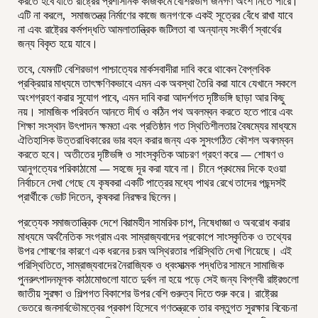
করতে হবে যাতে রাষ্ট্রের প্রশাসনিক কাজকর্মে বেশিরভাগ জনগণ অংশ নিতে পারে।
এটি না করলে, সমাজতন্ত্র নির্মাণের কাজে জনগণকে একই সূত্রের বেঁধে রাখা যাবে
না এবং রাষ্ট্রের কর্মপদ্ধতি আমলাতান্ত্রিক জটিলতা বা অন্যান্য সংকীর্ণ স্বার্থের
জন্য বিকৃত হয়ে যাবে।
তবে, যেমনটি বেশিরভাগ পাশ্চাত্যের মার্কসবাদীরা দাবি করে থাকেন বৈপ্লবিক
প্রক্রিয়ার মাধ্যমে তাৎক্ষণিকভাবে এমন এক অবস্থা তৈরি করা যাবে যেখানে সকলে
অংশগ্রহণ করার সুযোগ পাবে, এমন দাবি করা আদর্শগত দৃষ্টিভঙ্গি ছাড়া আর কিছু
নয়। সামাজিক পরিবর্তন আনতে দীর্ঘ ও কঠিন পথ অবলম্বন করতে হতে পারে এবং
শিক্ষা সংস্থান উৎপাদন ক্ষমতা এবং প্রতিষ্ঠান গত স্থিতিশীলতার বৈষম্যের মাধ্যমে
ঐতিহাসিক উত্তরাধিকারের ভার বহন করার জন্য এক সুসংগঠিত কৌশল অবলম্বন
করতে হবে। অতীতের দৃষ্টিভঙ্গি ও সাংস্কৃতিক আচরণ গ্রহণ করে — শোষণ ও
আনুগত্যের পরিকাঠামো — সহজে দূর করা যাবে না। চীনে প্রথমের দিকে হওয়া
নির্বাচনে দেখা গেছে যে কৃষকরা একটি পাত্রের মধ্যে পাথর রেখে তাদের পছন্দসই
প্রার্থীকে ভোট দিতেন, কৃষকরা নিরক্ষর ছিলেন।
প্রত্যেক সমাজতান্ত্রিক দেশে বিরামহীন সামরিক চাপ, নিষেধাজ্ঞা ও অবরোধ করার
মাধ্যমে অর্থনৈতিক সংগ্রাম এবং সাম্রাজ্যবাদের প্রকোপে সাংস্কৃতিক ও তথ্যের
উপর শোষণের কারণে এক ধরনের চরম অস্থিরতার পরিস্থিতি দেখা গিয়েছে। এই
পরিস্থিতিতে, সাম্রাজ্যবাদের নৈরাজ্যিক ও ধ্বংসাত্মক পদ্ধতির সামনে সামাজিক
পুনরুৎপাদনমূলক কাঠামোগুলো যাতে দুর্বল না হয়ে পড়ে সেই জন্য বিপ্লবী রাষ্ট্রগুলো
জাতীয় সুরক্ষা ও শিল্পগত বিকাশের উপর বেশি গুরুত্ব দিতে শুরু করে। রাষ্ট্রের
ভেতরে জনসার্বভৌমত্বের প্রকাশ হিসেবে গণতন্ত্রকে তার বস্তুগত সুরক্ষার বিবেচনা