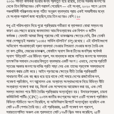
২০৩০ পর্যন্ত কার্যকরী হওয়ার জন্য প্রস্তুত হয়ে রয়েছে, চীনের সরকার জনগণের
থেকে তিন মিলিয়নেরও বেশি পরামর্শ পেয়েছিল — এই সংখ্যা, ২০২০ সালে ১৪তম
পঞ্চবার্ষিকী পরিকল্পনার জন্য গঠিত অনুরূপ ব্যবস্থায় প্রায় একই সময়সীমার মধ্যে
যে সংখ্যক পরামর্শ জমা পড়েছিল,তার তিন গুণেরও বেশি।
২০
শুধু এই পরিসংখ্যান দিয়ে পুরো প্রক্রিয়ার গভীরতা বা ব্যাপকতা বোঝা সম্ভব নয়
কারণ এর পেছনে রয়েছে জনমতামত আর ফিডব্যাকের এক বিশাল ও জটিল
কর্মযজ্ঞ। যেমনটা আমরা মিনঝু গ্রামের সেই ডাকবাক্সের ক্ষেত্রে দেখি, ঠিক তেমনি
সারা দেশজুড়েই সরকার ‘১২৩৪৫ সার্ভিস হটলাইন’ চালু রেখেছে। এই হটলাইনগুলো
অভিযোগ পাওয়ামাত্রই দ্রুত ব্যবস্থা নেওয়ার নিশ্চয়তা দেওয়ার জন্য তৈরি এবং
তা কল সেন্টার, মেয়রের ডাকবাক্স, মোবাইল অ্যাপ কিংবা চীনের জনপ্রিয় সর্বেসর্বা
অ্যাপ ‘উইচ্যাট’-এর বিভিন্ন গ্রুপ, সব মাধ্যমকে কাজে লাগিয়ে জনগণের সমস্যার
তাৎক্ষণিক সমাধান দেওয়ার বিস্তৃত ব্যবস্থার একটি অংশ। এভাবে, দেশের প্রতিটি
স্তরের সরকার জনগণের দাবির প্রতি সাড়া দেয় এবং তাদের প্রত্যক্ষ সমস্যাগুলো
সমাধান করার চেষ্টা করে। আইন প্রণয়নের ক্ষেত্রে নীতি তৈরির প্রক্রিয়াটি
সাধারণত দীর্ঘ এবং বহু বছর ধরে হয়ে থাকে সেই সময়ে দেশের রাজনৈতিক দল,
গবেষণা প্রতিষ্ঠান, গণ আন্দোলন এবং অন্যান্য সংস্থাগুলোকে নিয়ে বিভিন্ন নীতি
সংক্রান্ত গবেষণা করা হয়, বিতর্ক এবং সম্মেলনের আয়োজন করা হয়, এবং সেই
সমস্ত মতামত পরে নীতি তৈরির প্রক্রিয়ায় অন্তর্ভুক্ত হয়। উদাহরণস্বরূপ, চায়না
কমিউনিস্ট পার্টির (CPC) ২০তম জাতীয় কংগ্রেসের আগে ৫৪টি গবেষণা প্রতিষ্ঠান
বিভিন্ন স্টাডিতে অংশ নিয়েছিল, যা অফিসিয়াল রিপোর্টে অন্তর্ভুক্ত হয়েছিল এবং
মোট ৮০টি পেপার তৈরি হয়। এই প্রক্রিয়ায়, ৬৪টি গবেষণা দল প্রদেশ,
স্বায়ত্তশাসিত অঞ্চল এবং পুরসভাতে মোট ১৭৯টি ফিল্ড সফর করেছিল; ২৫টি