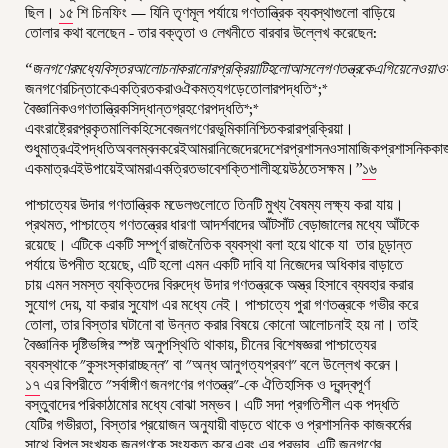
ছিল।
১৫
শি চিনফিং — যিনি তৃণমূল পর্যায়ে গণতান্ত্রিক ব্যবস্থাগুলো বাড়িয়ে
তোলার কথা বলেছেন - তার বক্তৃতা ও লেখনীতে বারবার উল্লেখ করেছেন:
“
জনগণেরমধ্যেবিস্তরআলোচনাকরানোরপ্রক্রিয়াটিহলোআসলেগণতন্ত্রকেএগিয়েনেওয়াওসমষ্
জনগণেরচিন্তাকেএকত্রিতকরাওঐকমত্যগড়েতোলারপদ্ধতি*;*
বৈজ্ঞানিকওগণতান্ত্রিকসিদ্ধান্তগ্রহণেরপদ্ধতি*;*
এবংরাষ্ট্রেরপ্রকৃতমালিকহিসেবেজনগণেরভূমিকানিশ্চিতকরারপ্রক্রিয়া।
শুধুমাত্রএইপদ্ধতিঅবলম্বনকরেইআমরানিজেদেরদেশেরপ্রশাসনওসামাজিকপ্রশাসনিককাজক
একমাত্রএইউপায়েইআমরাএকত্রিতভাবেশক্তিশালীহয়েউঠতেসক্ষম।
”
১৬
পাশ্চাত্যের উদার গণতান্ত্রিক মডেলগুলোতে তিনটি মুখ্য বৈষম্য লক্ষ্য করা যায়।
প্রথমত, পাশ্চাত্যে গণতন্ত্রের ধারণা আদর্শবাদের আঁটসাঁট বেড়াজালের মধ্যে আঁটকে
রয়েছে। এটিকে একটি সম্পূর্ণ রাজনৈতিক ব্যবস্থা বলা হয়ে থাকে যা তার চূড়ান্ত
পর্যায়ে উপনীত হয়েছে, এটি হলো এমন একটি দাবি যা নিজেদের অধিকার বাড়াতে
চায় এমন সমস্ত ব্যক্তিদের বিরুদ্ধে উদার গণতন্ত্রকে অস্ত্র হিসাবে ব্যবহার করার
সুযোগ দেয়, যা করার সুযোগ এর মধ্যে নেই। পাশ্চাত্যে পুরা গণতন্ত্রকে গভীর করে
তোলা, তার বিস্তার ঘটানো বা উন্নত করার বিষয়ে কোনো আলোচনাই হয় না। তাই
বৈজ্ঞানিক দৃষ্টিভঙ্গির স্পষ্ট অনুপস্থিতি থাকায়, চীনের বিশেষজ্ঞরা পাশ্চাত্যের
ব্যবস্থাকে "কুসংস্কারাচ্ছন্ন" বা "অন্ধ আনুগত্যপ্রবণ" বলে উল্লেখ করেন।
১৭
এর বিপরীতে "সর্বাঙ্গীণ জনগণের গণতন্ত্র"-কে ঐতিহাসিক ও দ্বন্দ্বপূর্ণ
বস্তুবাদের পরিকাঠামোর মধ্যে বোঝা সম্ভব। এটি সদা প্রগতিশীল এক পদ্ধতি
যেটির গভীরতা, বিস্তার প্রয়োজন অনুযায়ী বাড়তে থাকে ও প্রশাসনিক কাজকর্মের
সাথে বিপুল সংখ্যক জনগণকে সংযুক্ত করে এবং এর প্রভাব, এটি জনগণের