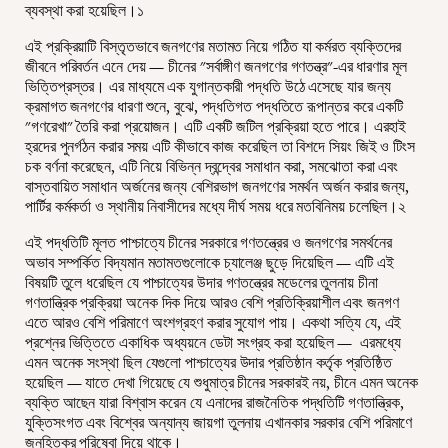
ব্যবস্থা করা হয়েছিল।১
এই প্রক্রিয়াটি বিস্তৃতভাবে জনগণের মতামত নিয়ে গঠিত যা কর্মরত ব্যক্তিদের
জীবনে পরিবর্তন এনে দেয় — চীনের "সর্বাঙ্গীণ জনগণের গণতন্ত্র"-এর ধারণার মূল
ভিত্তিপ্রস্তর। এর মাধ্যমে এক যুগান্তকারী পদ্ধতি উঠে এসেছে যার জন্য
ক্রমাগত জনগণের ধারণা শুনে, বুঝে, পদ্ধতিগত পদ্ধতিতে রূপান্তর করে একটি
"গণরেখা" তৈরি করা প্রয়োজন। এটি একটি জটিল প্রক্রিয়া হতে পারে। এরহাই
হ্রদের পুনর্গঠন করার সময় এটি কীভাবে কাজ করেছিল তা বিশদে সিয়ং জিই ও টিংস
চক বর্ণনা করেছেন, এটি নিয়ে বিভিন্ন দ্বন্দ্বের সমাধান করা, সমঝোতা করা এবং
বাস্তবায়িত সমাধান অর্জনের জন্য বেশিরভাগ জনগণের সমর্থন অর্জন করার জন্য,
পার্টির কর্মকর্তা ও স্থানীয় নিবাসীদের মধ্যে দীর্ঘ সময় ধরে মতবিনিময় চলেছিল।২
এই পদ্ধতিটি মূলত পাশ্চাত্যে চীনের সরকারে গণতন্ত্রের ও জনগণের সমর্থনের
অভাব সম্পর্কিত বিদ্যমান মতামতগুলোকে চ্যালেঞ্জ ছুড়ে দিয়েছিল — এটি এই
বিষয়টি তুলে ধরেছিল যে পাশ্চাত্যের উদার গণতন্ত্রের মডেলের তুলনায় চীনা
গণতান্ত্রিক প্রক্রিয়া অনেক দিক দিয়ে আরও বেশি প্রতিক্রিয়াশীল এবং জনগণ
এতে আরও বেশি পরিমাণে অংশগ্রহণ করার সুযোগ পায়। একথা সত্যি যে, এই
প্রশ্নের ভিত্তিতে একাধিক অধ্যয়নে ডেটা সংগ্রহ করা হয়েছিল — এরমধ্যে
এমন অনেক সংস্থা ছিল যেগুলো পাশ্চাত্যের উদার প্রতিষ্ঠান কর্তৃক প্রতিষ্ঠিত
হয়েছিল — যাতে দেখা গিয়েছে যে শুধুমাত্র চীনের সরকারই নয়, চীনে এমন অনেক
ব্যক্তি আছেন যারা বিশ্বাস করেন যে এনাদের রাজনৈতিক পদ্ধতিটি গণতান্ত্রিক,
যুক্তিসংগত এবং বিশ্বের অন্যান্য জায়গা তুলনায় এখানকার সরকার বেশি পরিমাণে
জনহিতকর পরিষেবা দিয়ে থাকে।