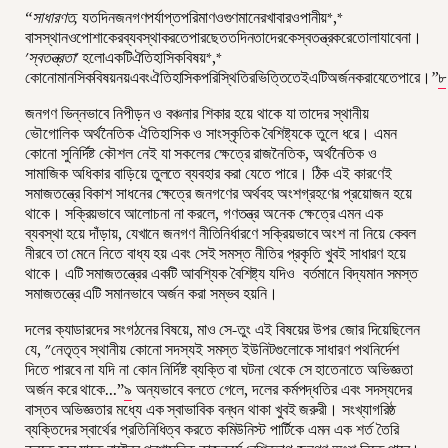
“
সাধারণত
,
যতদিনজনগণপর্যাপ্তপরিমাণওগুণমানেরখাবারওপানীয়*,*
বাসস্থানওপোশাকেরব্যবস্থাকরতেপারছেততদিনতাদেরকেস্বতন্ত্রকরেতোলাযাবেনা।
'
স্বতন্ত্রতা
'
হলোএকটিঐতিহাসিকবিষয়*,*
কোনোমানসিকবিষয়নয়এবংঐতিহাসিকপরিস্থিতিরভিত্তিতেইএটিঅর্জনকরাযেতেপারে।
”
৮
জনগণ ভিন্নভাবে নিপীড়ন ও বঞ্চনার শিকার হয়ে থাকে যা তাদের স্থানীয়
ভৌগোলিক অর্থনৈতিক ঐতিহাসিক ও সাংস্কৃতিক বৈশিষ্ট্যকে তুলে ধরে। এমন
কোনো সুনির্দিষ্ট কৌশল নেই যা সকলের ক্ষেত্রে রাজনৈতিক, অর্থনৈতিক ও
সামাজিক অধিকার বাড়িয়ে তুলতে ব্যবহার করা যেতে পারে। ঠিক এই কারণেই
সমাজতন্ত্রে বিকাশ সাধনের ক্ষেত্রে জনগণের অর্থবহ অংশগ্রহণের প্রয়োজন হয়ে
থাকে। সক্রিয়ভাবে আলোচনা না করলে, গণতন্ত্র অনেক ক্ষেত্রে এমন এক
ব্যবস্থা হয়ে দাঁড়ায়, যেখানে জনগণ নীতিনির্ধারণে সক্রিয়ভাবে অংশ না নিয়ে কেবল
নীরবে তা মেনে নিতে বাধ্য হয় এবং সেই সমস্ত নীতির প্রকৃতি খুবই সাধারণ হয়ে
থাকে। এটি সমাজতন্ত্রের একটি আবশ্যিক বৈশিষ্ট্য যদিও বর্তমানে বিদ্যমান সমস্ত
সমাজতন্ত্রে এটি সমানভাবে অর্জন করা সম্ভব হয়নি।
দলের ক্যাডারদের সংগঠনের বিষয়ে, মাও সে-তুং এই বিষয়ের উপর জোর দিয়েছিলেন
যে, "নেতৃত্ব স্থানীয় কোনো সদস্যই সমস্ত ইউনিটগুলোকে সাধারণ পথনির্দেশ
দিতে পারবে না যদি না কোন নির্দিষ্ট ব্যক্তি বা ঘটনা থেকে সে হাতেনাতে অভিজ্ঞতা
অর্জন করে থাকে...”
৯
অন্যভাবে বলতে গেলে, দলের কর্মপদ্ধতির এবং সদস্যদের
বাস্তব অভিজ্ঞতার মধ্যে এক স্বাভাবিক বন্ধন থাকা খুবই জরুরী। সংখ্যাগরিষ্ঠ
ব্যক্তিদের স্বার্থের প্রতিনিধিত্ব করতে কমিউনিস্ট পার্টিকে এমন এক শর্ত তৈরি