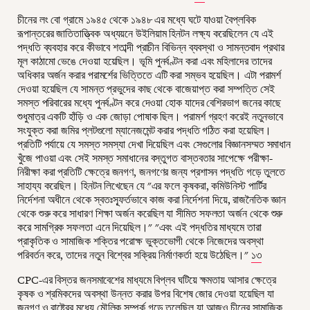
চীনের লং বো গ্রামে ১৯৪৫ থেকে ১৯৪৮ এর মধ্যে ঘটে যাওয়া বৈপ্লবিক
রূপান্তরের জাতিতাত্ত্বিক অধ্যয়নে উইলিয়াম হিনটন লক্ষ্য করেছিলেন যে এই
পদ্ধতি ব্যবহার করে কীভাবে শতাব্দী প্রাচীন বিভিন্ন ব্যবস্থা ও সামন্তবাদ প্রথার
মূল কাঠামো ভেঙে দেওয়া হয়েছিল। ভূমি পুনর্বণ্টন করা এবং মহিলাদের তাদের
অধিকার অর্জন করার পরামর্শের ভিত্তিতে এটি করা সম্ভব হয়েছিল। এটা পরামর্শ
দেওয়া হয়েছিল যে সামন্ত প্রভুদের কাছ থেকে বাজেয়াপ্ত করা সম্পত্তি সেই
সমস্ত পরিবারের মধ্যে পুনর্বণ্টন করে দেওয়া হোক যাদের বেশিরভাগ জনের কাছে
শুধুমাত্র একটি হাঁড়ি ও এক জোড়া পোষাক ছিল। পরামর্শ গ্রহণ করেই নতুনভাবে
সংযুক্ত করা জমির প্লটগুলো ম্যানেজমেন্ট করার পদ্ধতি গঠিত করা হয়েছিল।
প্রতিটি পর্যায়ে যে সমস্ত সমস্যা দেখা দিয়েছিল এবং সেগুলোর বিজ্ঞানসম্মত সমাধান
খুঁজে পাওয়া এবং সেই সমস্ত সমাধানের বস্তুগত বাস্তবতার সাপেক্ষে পরীক্ষা-
নিরীক্ষা করা প্রতিটি ক্ষেত্রে জনগণ, জনগণের জন্য প্রশাসন পদ্ধতি গড়ে তুলতে
সাহায্য করেছিল। হিনটন লিখেছেন যে "এর ফলে কৃষকরা, কমিউনিস্ট পার্টির
নির্দেশনা অধীনে থেকে স্বতঃস্ফূর্তভাবে কাজ করা নির্দেশনা দিয়ে, রাজনৈতিক জ্ঞান
থেকে শুরু করে সাধারণ শিক্ষা অর্জন করেছিল যা সীমিত সফলতা অর্জন থেকে শুরু
করে সামগ্রিক সফলতা এনে দিয়েছিল।" "এবং এই পদ্ধতির মাধ্যমে তারা
প্রাকৃতিক ও সামাজিক শক্তির পরোক্ষ ভুক্তভোগী থেকে নিজেদের অবস্থা
পরিবর্তন করে, তাদের নতুন বিশ্বের সক্রিয় নির্মাণকর্তা হয়ে উঠেছিল।"
১৩
CPC-এর বিস্তর জনসমাবেশের মাধ্যমে বিপ্লব ঘটিয়ে ক্ষমতায় আসার ক্ষেত্রে
কৃষক ও শ্রমিকদের অবস্থা উন্নত করার উপর বিশেষ জোর দেওয়া হয়েছিল যা
জনগণ ও রাষ্ট্রের মধ্যে মৌলিক সম্পর্ক গড়ে তুলেছিল যা আজও চীনের সামাজিক