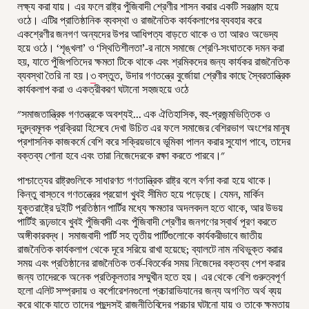
লক্ষ্য করা যায়। এর ফলে রাষ্ট্র পুঁজিবাদী শ্রেণীর শাসন করার একটি সরঞ্জাম হয়ে
ওঠে। এটির প্রাতিষ্ঠানিক ব্যবস্থা ও রাজনৈতিক কার্যকলাপের ব্যবহার করে
একশ্রেণীর জনগণ অন্যদের উপর আধিপত্য বাড়তে থাকে ও তা আরও অভেদ্য
হয়ে ওঠে। ‘শৃঙ্খলা’ ও ‘স্থিতিশীলতা’-র নামে সমাজে শ্রেণি-সংঘাতকে দমন করা
হয়, যাতে পুঁজিপতিদের ক্ষমতা টিকে থাকে এবং শ্রমিকদের জন্য কার্যকর রাজনৈতিক
ব্যবস্থা তৈরি না হয়।
৩
বস্তুত, উদার গণতন্ত্রে বুর্জোয়া শ্রেণীর কাছে স্বৈরতান্ত্রিক
কার্যকলাপ করা ও একত্রীকরণ ঘটানো সহজহয়ে ওঠে
"সমাজতান্ত্রিক গণতন্ত্রকে অবশ্যই... এক ঐতিহাসিক, বহু-প্রজন্মভিত্তিক ও
দ্বন্দ্বমূলক প্রক্রিয়া হিসেবে দেখা উচিত এর ফলে সমাজের বেশিরভাগ অংশের মানুষ
প্রশাসনিক কাজকর্মে বেশি করে সক্রিয়ভাবে ভূমিকা পালন করার সুযোগ পাবে, তাদের
বক্তব্য শোনা হবে এবং তারা নিজেদেরকে রক্ষা করতে পারবে।"
পাশ্চাত্যের রাষ্ট্রগুলিকে সাধারণত গণতান্ত্রিক রাষ্ট্র বলে বর্ণনা করা হয়ে থাকে।
কিন্তু বাস্তবে গণতন্ত্রের প্রয়োগ খুবই সীমিত হয়ে পড়েছে। যেমন, মার্কিন
যুক্তরাষ্ট্রে দুইটি প্রতিষ্ঠান পার্টির মধ্যে ক্ষমতার অদলবদল হতে থাকে, আর উভয়
পার্টিই রূঢ়ভাবে খুবই পুঁজিবাদী এবং পুঁজিবাদী শ্রেণীর জনগণের স্বার্থ পূরণ করতে
অঙ্গীকারবদ্ধ। সমাজবাদী পার্টি সহ তৃতীয় পার্টিগুলোকে কার্যকরীভাবে জাতীয়
রাজনৈতিক কার্যকলাপ থেকে দূরে সরিয়ে রাখা হয়েছে; ব্যালটে নাম নথিভুক্ত করার
সময় এবং প্রতিষ্ঠানের রাজনৈতিক তর্ক-বিতর্কের সময় নিজেদের বক্তব্য পেশ করার
জন্য তাদেরকে অনেক প্রতিকূলতার সম্মুখীন হতে হয়। এর থেকে বেশি গুরুত্বপূর্ণ
হলো এলিট সম্প্রদায় ও কর্পোরেশনগুলো প্রচারাভিযানের জন্য অগণিত অর্থ ব্যয়
করে থাকে যাতে তাদের পছন্দসই রাজনীতিবিদের প্রচার ঘটানো যায় ও তাকে ক্ষমতায়