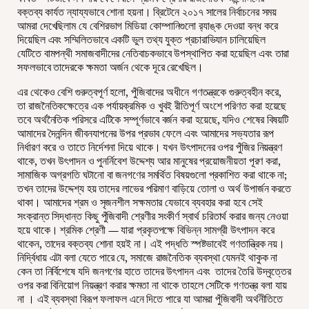
বক্তব্য কার্যত ন্যায্যভাবে শোনা হয়না। ব্রিটেনে ২০১৭ সালের নির্বাচনের সময়
আমরা দেখেছিলাম যে বেশিরভাগ মিডিয়া কোম্পানিগুলো র‍্যাঙ্ক দেওয়া বন্ধ করে
দিয়েছিল এবং সম্মিলিতভাবে একটি ভুল তথ্য যুক্ত প্রচারাভিযান চালিয়েছিল
যেটিতে বামপন্থী সমাজবাদীদের নেতিবাচকভাবে উপস্থাপিত করা হয়েছিল এবং তারা
সফলভাবে তাদেরকে ক্ষমতা অর্জন থেকে দূরে রেখেছিল।
এর থেকেও বেশি গুরুত্বপূর্ণ হলো, পুঁজিবাদের অধীনে গণতন্ত্রকে গুরুত্বহীন করে,
তা রাজনৈতিকক্ষেত্রে এক পর্যায়ক্রমিক ও খুবই রীতিপূর্ণ অংশে পরিণত করা হয়েছে
তবে অর্থনৈতিক পরিসরে এটিকে সম্পূর্ণভাবে বর্জন করা হয়েছে, যদিও শেষের বিষয়টি
আমাদের দৈনন্দিন জীবনযাপনের উপর প্রভাব ফেলে এবং আমাদের সভ্যতার রূপ
নির্ধারণ করে ও তাতে নির্দেশনা দিয়ে থাকে। যখন উৎপাদনের ওপর পুঁজির নিয়ন্ত্রণ
থাকে, তখন উৎপাদন ও পুনর্নিবেশ উদ্দেশ্য আর মানুষের প্রয়োজনীয়তা পূরণ করা,
সামাজিক অগ্রগতি ঘটানো বা জনগণের সমর্থিত বিষয়গুলো প্রকাশিত করা থাকে না;
তখন তাদের উদ্দেশ্য হয় তাদের লাভের পরিমাণ বাড়িয়ে তোলা ও অর্থ উপার্জন করতে
থাকা। আমাদের শ্রম ও সৃজনশীল সক্ষমতার যেভাবে ব্যবহার করা হবে সেই
সংক্রান্ত সিদ্ধান্ত কিছু পুঁজিবাদী শ্রেণীর সংকীর্ণ স্বার্থ চরিতার্থ করার জন্য নেওয়া
হয়ে থাকে। শ্রমিক শ্রেণী — যারা প্রকৃতপক্ষে বিভিন্ন সামগ্রী উৎপাদন করে
থাকেন, তাদের বক্তব্য শোনা হয়ই না। এই পদ্ধতি স্পষ্টভাবেই গণতান্ত্রিক নয়।
নির্দ্বিধায় এটা বলা যেতে পারে যে, সমাজে রাজনৈতিক ব্যবস্থা যেমনই থাকুক না
কেন তা নির্বিশেষে যদি জনগণের হাতে তাদের উৎপাদন এবং তাদের তৈরি উদ্বৃত্তের
ওপর করা বিনিয়োগ নিয়ন্ত্রণ করার ক্ষমতা না থাকে তাহলে সেটিকে গণতন্ত্র বলা যায়
না । এই ব্যবস্থা বিরূপ ফলাফল এনে দিতে পারে যা আমরা পুঁজিবাদী অর্থনীতিতে