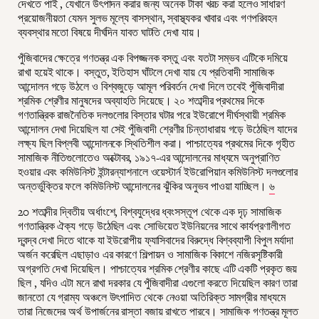
দেখতে পাই , যেখানে উৎপাদন করার জন্য অনেক টাকা খরচ করা হলেও সাধারণ
প্রয়োজনীয়তা যেমন সুলভ মূল্যে বাসস্থান, স্বাস্থ্যকর খাবার এবং গণপরিবহন
ব্যবস্থার মতো বিষয়ে দীর্ঘদিন যাবত ঘাটতি দেখা যায়।
পুঁজিবাদের ক্ষেত্রে গণতন্ত্র এক বিপজ্জনক বস্তু এবং যতটা সম্ভব এটিকে দমিয়ে
রাখা হয়েই থাকে। বস্তুত, ইতিহাস ঘাঁটলে দেখা যায় যে প্রতিবাদী সামাজিক
আন্দোলন গড়ে উঠলে ও বিশ্বজুড়ে আমূল পরিবর্তন দেখা দিলে তবেই পুঁজিবাদীরা
শ্রমিক শ্রেণীর মানুষদের অব্যাহতি দিয়েছে। ২০ শতাব্দীর প্রথমের দিকে
গণতান্ত্রিক রাজনৈতিক দলগুলোর বিস্তার ঘটার পরে ইউরোপে দীর্ঘস্থায়ী শ্রমিক
আন্দোলন দেখা দিয়েছিল যা সেই পুঁজিবাদী শ্রেণীর চিন্তাধারায় গড়ে উঠেছিল যাদের
লক্ষ্য ছিল বিপ্লবী আন্দোলনকে স্থিতিশীল করা। পাশ্চাত্যের প্রথমের দিকে গৃহীত
সামাজিক নীতিগুলোতেও অক্টোবর, ১৯১৭-এর আন্দোলনের মাধ্যমে অনুপ্রাণিত
হওয়ার এবং কমিউনিস্ট ইন্টারন্যাশনালে ওয়েস্টার্ন ইউরোপিয়ান কমিউনিস্ট দলগুলোর
অন্তর্ভুক্তির ফলে কমিউনিস্ট আন্দোলনের ঝুঁকির অনুভব পাওয়া যাচ্ছিল।
৬
20 শতাব্দীর দ্বিতীয় অর্ধাংশে, বিশ্বযুদ্ধের ধ্বংসস্তূপ থেকে এক দৃঢ় সামাজিক
গণতান্ত্রিক ঐক্য গড়ে উঠেছিল এবং সোভিয়েত ইউনিয়নের সাথে কার্যপ্রণালীগত
দ্বন্দ্ব দেখা দিতে থাকে যা ইউরোপীয় ফ্যাসিবাদের বিরুদ্ধে বিশ্বব্যাপী বিপুল মর্যাদা
অর্জন করেছিল এছাড়াও এর কারণে শিল্পায়ন ও সামাজিক বিকাশে নজিরসৃষ্টিকারী
অগ্রগতি দেখা দিয়েছিল। পাশ্চাত্যের শ্রমিক শ্রেণীর কাছে এটি একটি প্রকৃত জয়
ছিল , যদিও এটা মনে রাখা দরকার যে পুঁজিবাদীরা এগুলো করতে দিয়েছিল কারণ তারা
জানতো যে গ্রাম্য অঞ্চলে উৎপাদিত থেকে নেওয়া অতিরিক্ত সামগ্রীর মাধ্যমে
তারা নিজেদের অর্থ উপার্জনের রাস্তা বজায় রাখতে পারবে। সামাজিক গণতন্ত্র মূলত