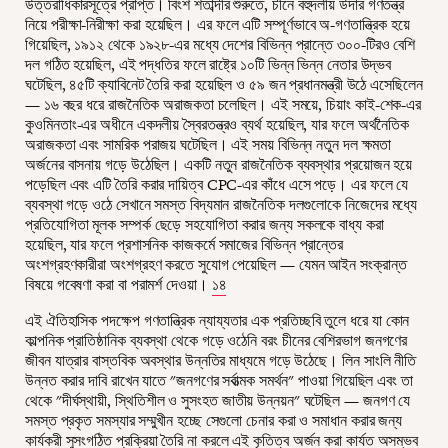
উত্তরাধিকারসূত্রে প্রাপ্ত। বিংশ শতাব্দীর শুরুতে, চীনে বহুদলীয় উদার গণতন্ত্র
নিয়ে পরীক্ষা-নিরীক্ষা করা হয়েছিল। এর ফলে এটি সম্পূর্ণভাবে অ-গণতান্ত্রিক হয়ে
গিয়েছিল, ১৯১২ থেকে ১৯২৮-এর মধ্যে দেশের বিভিন্ন প্রান্তে ৩০০-টিরও বেশি
দল গঠিত হয়েছিল, এই পদ্ধতির ফলে রাষ্ট্রে ১০টি ভিন্ন ভিন্ন নেতার উদ্ভব
ঘটেছিল, ৪৫টি ক্যাবিনেট তৈরি করা হয়েছিল ও ৫৯ জন প্রধানমন্ত্রী উঠে এসেছিলেন
— ১৬ বছর ধরে রাজনৈতিক অরাজকতা চলেছিল। এই সময়ে, চিয়াং কাই-শেক-এর
কুওমিনতাং-এর অধীনে একদলীয় স্বৈরতন্ত্রও ব্যর্থ হয়েছিল, যার ফলে অর্থনৈতিক
অরাজকতা এবং সামরিক পরাজয় ঘটেছিল। এই সময় বিভিন্ন নতুন দল ক্ষমতা
অর্জনের বাসনায় গড়ে উঠেছিল। একটি নতুন রাজনৈতিক ব্যবস্থার প্রয়োজন হয়ে
পড়েছিল এবং এটি তৈরি করার দায়িত্ব CPC-এর কাঁধে এসে পড়ে। এর ফলে যে
ব্যবস্থা গড়ে ওঠে সেখানে সমস্ত বিদ্যমান রাজনৈতিক দলগুলোকে নিজেদের মধ্যে
প্রতিযোগিতা মূলক সম্পর্ক ছেড়ে সহযোগিতা করার জন্য সকলকে বাধ্য করা
হয়েছিল, যার ফলে প্রশাসনিক কাজকর্মে সমাজের বিভিন্ন প্রান্তের
অংশগ্রহণকারীরা অংশগ্রহণ করতে সুযোগ পেয়েছিল — যেমন আইন সংক্রান্ত
বিষয়ে গবেষণা করা বা পরামর্শ দেওয়া।
১৪
এই ঐতিহাসিক পদক্ষেপ গণতান্ত্রিক ন্যায্যতার এক প্রতিচ্ছবি তুলে ধরে যা কোন
কাল্পনিক প্রাতিষ্ঠানিক ব্যবস্থা থেকে গড়ে ওঠেনি বরং চীনের বেশিরভাগ জনগণের
জীবন যাত্রার বাস্তবিক অবস্থার উন্নতির মাধ্যমে গড়ে উঠেছে। লিন সাংলি নীতি
উন্নত করার দাবি রাখেন যাতে "জনগণের সর্বাত্মক সমর্থন" পাওয়া গিয়েছিল এবং তা
থেকে "দীর্ঘস্থায়ী, স্থিতিশীল ও সুসংহত জাতীয় উন্নয়ন" ঘটেছিল — জনগণ যে
সমস্ত প্রকৃত সমস্যার সম্মুখীন হচ্ছে সেগুলো চেনার করা ও সমাধান করার জন্য
কার্যকরী সুসংগঠিত প্রক্রিয়া তৈরি না করলে এই কৃতিত্ব অর্জন করা কার্যত অসম্ভব