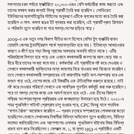
সফলতার চরম পর্যায়ে ফ্যাক্টরিতে ২০,০০০-এরও বেশি কর্মচারীরা কাজ করতো এবং
তাদের বসবাস করার জন্যই মিনঝু গ্রামটি তৈরি করা হয়েছিল। সোভিয়েত
ইউনিয়নের অ্যাপার্টমেন্টের স্টাইলের অনুকরণে এটিকে ব্লকের মতো করে তৈরি করা
হয়েছিল ও লাল- কমলা রঙের ইট ব্যবহার করা হয়েছিল, এই গ্রামটি দ্রুত শিল্পায়ন
ও পরিবর্তন তুলে ধরেছিল যা পরে সমগ্র দেশের ছড়িয়ে পড়ে।
2009-এ এক নতুন নগর বিকাশ নীতির অংশ হিসেবে মেশিন টুল ফ্যাক্টরি বানান
হোয়াসি জেলার ইন্ডাস্ট্রিয়াল পার্কে স্থানান্তরিত হয়ে যায়। ইতিমধ্যে আবহাওয়ার
কারণে ও জীর্ণ হয়ে পড়া মিনঝু গ্রামের অবস্থার অবনতি ঘটতে থাকে। এটির
পরিকাঠামো বিপন্ন হয়ে পড়ে এবং এখানে বসবাসকারী জনগণের বয়স বেড়ে যায় ও
ধীরে ধীরে তাদের সংখ্যা কমে যায়। কর্মকর্তারা এই গ্রামটিকে নষ্ট করে দেওয়ার ও
সেখানে বসবাসকারী ব্যক্তিদের অন্য জায়গায় নিয়ে যাওয়ার কথা বিবেচনা করেছিল।
তবে সেখানে বসবাসকারী সম্প্রদায়ের ওই জায়গাটার প্রতি বংশ-পরম্পরায় ধরে এক
বন্ধন গড়ে ওঠে, দেশের কাছে এই বিষয়টির এক ঐতিহাসিক গুরুত্ব রয়েছে। তাই
নষ্ট করে দেওয়ার পরিবর্তে সেখানে এক সামগ্রিক পুনর্গঠন কর্মসূচি করা শুরু হয়েছিল।
পরে তা সমগ্র দেশের জন্য এক আদর্শ মডেল হয়ে ওঠে - এবং চীনের বিকাশে
সক্রিয় অংশগ্রহণমূলক প্রক্রিয়ার এক জলজ্যান্ত উদাহরণ হয়ে উঠে। ২০২১-এ
শহর পুনঃনির্মাণ পাইলট প্রোগ্রাম চালু হওয়ার পরে, CPC মিনঝু নামে শতাধিক
"বাগান বৈঠক" আয়োজন করেছিল — প্রধান চত্বরে সম্প্রদায়ের লোকজনরা জড়ো
হয়েছিলেন যেখানে সেখানকার নিবাসীরা বিভিন্ন অভিযোগ তুলে ধরেছিলেন, বিভিন্ন
মতামত জানিয়েছিলেন এবং আশেপাশের এলাকার পুনঃবিকাশ ঘটানোর বিষয় বিভিন্ন
ধারণা ভাগ করে নিয়েছিলেন। মেলবক্স নং. ১, যা মূলত 1953-এ প্রতিষ্ঠিত একটি