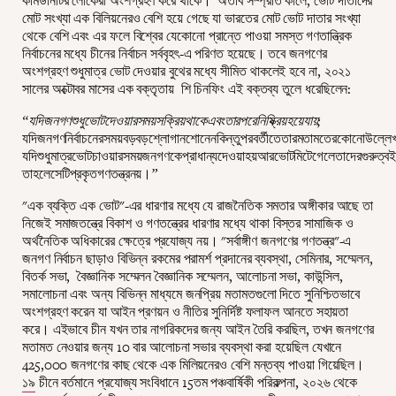
কমিউনিটির লোকেরা অংশগ্রহণ করে থাকে। অতীব সম্প্রতি কালে, ভোট দাতাদের
মোট সংখ্যা এক বিলিয়নেরও বেশি হয়ে গেছে যা ভারতের মোট ভোট দাতার সংখ্যা
থেকে বেশি এবং এর ফলে বিশ্বের যেকোনো প্রান্তে পাওয়া সমস্ত গণতান্ত্রিক
নির্বাচনের মধ্যে চীনের নির্বাচন সর্ববৃহৎ-এ পরিণত হয়েছে। তবে জনগণের
অংশগ্রহণ শুধুমাত্র ভোট দেওয়ার বুথের মধ্যে সীমিত থাকলেই হবে না, ২০২১
সালের অক্টোবর মাসের এক বক্তৃতায় শি চিনফিং এই বক্তব্য তুলে ধরেছিলেন:
“
যদিজনগণশুধুভোটদেওয়ারসময়সক্রিয়থাকেএবংতারপরেনিষ্ক্রিয়হয়েযায়
;
যদিজনগণনির্বাচনেরসময়বড়বড়শ্লোগানশোনেনকিন্তুপরবর্তীতেতারমতামতেরকোনোউল্লে
যদিশুধুমাত্রভোটচাওয়ারসময়জনগণকেপ্রাধান্যদেওয়াহয়আরভোটমিটেগেলেতাদেরগুরুত্বইদ
তাহলেসেটিপ্রকৃতগণতন্ত্রনয়।
”
"এক ব্যক্তি এক ভোট"-এর ধারণার মধ্যে যে রাজনৈতিক সমতার অঙ্গীকার আছে তা
নিজেই সমাজতন্ত্রে বিকাশ ও গণতন্ত্রের ধারণার মধ্যে থাকা বিস্তর সামাজিক ও
অর্থনৈতিক অধিকারের ক্ষেত্রে প্রযোজ্য নয়। "সর্বাঙ্গীণ জনগণের গণতন্ত্র"-এ
জনগণ নির্বাচন ছাড়াও বিভিন্ন রকমের পরামর্শ প্রদানের ব্যবস্থা, সেমিনার, সম্মেলন,
বিতর্ক সভা, বৈজ্ঞানিক সম্মেলন বৈজ্ঞানিক সম্মেলন, আলোচনা সভা, কাউন্সিল,
সমালোচনা এবং অন্য বিভিন্ন মাধ্যমে জনপ্রিয় মতামতগুলো দিতে সুনিশ্চিতভাবে
অংশগ্রহণ করেন যা আইন প্রণয়ন ও নীতির সুনির্দিষ্ট ফলাফল আনতে সহায়তা
করে। এইভাবে চীন যখন তার নাগরিকদের জন্য আইন তৈরি করছিল, তখন জনগণের
মতামত নেওয়ার জন্য 10 বার আলোচনা সভার ব্যবস্থা করা হয়েছিল যেখানে
425,000 জনগণের কাছ থেকে এক মিলিয়নেরও বেশি মন্তব্য পাওয়া গিয়েছিল।
১৯
চীনে বর্তমানে প্রযোজ্য সংবিধানে 15তম পঞ্চবার্ষিকী পরিকল্পনা, ২০২৬ থেকে