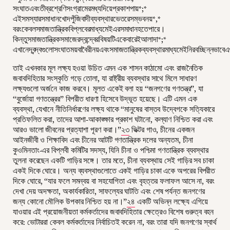
সংঘাতএবংতীব্রশ্রেণিসংগ্রামেরমধ্যদিয়েপ্রকাশপায়*;*
এইসমস্যারসমাধানখোদপুঁজিবাদীব্যবস্থারভেতরেসম্ভবনয়*,*
বরংকেবলসমাজতান্ত্রিকবিপ্লবেরমাধ্যমেইএরসমাধানহতেপারে।
কিন্তুসমাজতান্ত্রিকসমাজেরদ্বন্দ্বেরবিষয়টিএকেবারেইআলাদা*;*
এখানেদ্বন্দ্বগুলোসংঘাতময়বাবৈরীনয়এবংসমাজতান্ত্রিকব্যবস্থারমাধ্যমেইনিরবচ্ছিন্নভাব
তাই এখনকার মূল লক্ষ্য হওয়া উচিত এমন এক শাসন কাঠামো এবং রাজনৈতিক
জবাবদিহিতার সংস্কৃতি গড়ে তোলা, যা রাষ্ট্রীয় ব্যবস্থার সাথে মিলে সাধারণ
লক্ষ্যগুলো অর্জনে কাজ করবে। মূলত একেই বলা হয় “জনগণের গণতন্ত্র”, যা
“বুর্জোয়া গণতন্ত্রের” বিপরীত ধারণা হিসেবে উদ্ভূত হয়েছে। এটি এমন এক
ব্যবস্থা, যেখানে নীতিনির্ধারণের লক্ষ্য থাকে “মানুষের বাস্তব উদ্বেগকে সত্যিকারে
প্রতিফলিত করা, তাদের আশা-আকাঙ্ক্ষার প্রকাশ ঘটানো, কল্যাণ নিশ্চিত করা এবং
আরও ভালো জীবনের প্রত্যাশা পূরণ করা।”
২৩
ভিক্টর গাও, চীনের একজন
আইনজীবী ও শিক্ষাবিদ এবং চীনের আটটি গণতান্ত্রিক দলের অন্যতম, চীনা
কুওমিনতাং-এর বিপ্লবী কমিটির সদস্য, যিনি চীনা ও পশ্চিমা গণতান্ত্রিক ব্যবস্থার
তুলনা করেছেন একটি গাড়ির সঙ্গে। তার মতে, চীনা ব্যবস্থায় সেই গাড়ির সব চাকা
একই দিকে ঘোরে। অন্য ব্যবস্থাগুলোতে একই গাড়ির চাকা একে অপরের বিপরীত
দিকে ঘোরে, “যার ফলে সমন্বয় বা সহযোগিতা এবং বৃহত্তর ফলাফল আসে না, বরং
দেখা দেয় অদক্ষতা, অকার্যকারিতা, সাফল্যের ঘাটতি এবং শেষ পর্যন্ত জনগণের
জন্য কোনো মৌলিক উপকার নিশ্চিত হয় না।”
২৪
একটি অভিন্ন লক্ষ্যে এগিয়ে
যাওয়ার এই প্রয়োজনীয়তা কর্মকর্তাদের জবাবদিহিতার ক্ষেত্রেও বিশেষ গুরুত্ব বহন
করে: ভোটাররা কেবল কর্মকর্তাদের নির্বাচিতই করেন না, বরং তারা যদি জনগণের স্বার্থ