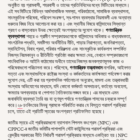
অনুষ্ঠিত হয় গ্রামবাসী, শহরবাসী ও তাদের প্রতিনিধিদের মধ্যে মিটিংয়ের মাধ্যমে।
এই সব মিটিংয়ে বিভিন্ন আর্থসামাজিক সমস্যা, পরিকাঠামো, সামাজিক ব্যবস্থাপনা,
সাংস্কৃতিক পরিষেবা, পরিবেশ সংরক্ষণ, স্ব-শাসন ব্যবস্থার নিয়মাবলী এবং অন্যান্য
গুরুতর বিষয় নিয়ে আলোচনা করা হয়। এবং স্থানীয় বিষয়ে বাসিন্দাদের সিদ্ধান্ত
গ্রহণ ও বাস্তবায়ন উভয় ক্ষেত্রেই অংশগ্রহণের সুযোগ থাকে।
গণতান্ত্রিক
ব্যবস্থাপনা
শহুরে ও গ্রামীণ সম্প্রদায়গুলোকে বাসিন্দাদের অধিকার ও বাধ্যবাধকতা,
সাংগঠনিক পদ্ধতি, সমষ্টিগত অর্থনীতির নীতি, পাড়ার নিরাপত্তা, জননিরাপত্তা,
স্যানিটেশন, বিবাহ প্রথা, পরিবার পরিকল্পনা এবং সাংস্কৃতিক কার্যকলাপ সম্পর্কিত
নিজস্ব নিয়মকানুন ও রীতিনীতি প্রতিষ্ঠা করার ক্ষমতা দেয়, যেখানে সম্প্রদায়গুলো
সাংবিধানিক ও আইনি কাঠামোর অধীনে তাদের নিজস্ব জনকল্যাণমূলক কাজ ও
পরিষেবাগুলো পরিচালনা করে। পরিশেষে,
গণতান্ত্রিক তত্ত্বাবধান
নাগরিক, আইনগত
সত্তা এবং সংস্থাগুলিকে রাষ্ট্রের সংস্থা ও কর্মকর্তাদের কার্যক্ষমতা পর্যবেক্ষণ করার
সুযোগ দেয়, এটি করা হয় প্রশাসনিক পর্যালোচনা অনুরোধ, মামলা এবং তত্ত্বাবধায়ী
সংস্থায় অভিযোগের মাধ্যমে, যদি কোনো কর্মকর্তা অসদাচরণ, কর্তব্যে অবহেলা,
ক্ষমতার অপব্যবহার বা পেশাগত নৈতিকতার লঙ্ঘন করে। এর মাধ্যমে এমন
জবাবদিহি ব্যবস্থা তৈরি হয় যা তৃণমূল পর্যায়ে গণতান্ত্রিক শাসনের চক্রকে সম্পূর্ণ
করে।
২৮
চংকিংয়ের মিনঝু গ্রামকে পরিবর্তিত করার যে বিস্তৃত পরামর্শ প্রক্রিয়া
চলে, তাতে এই প্রতিটি স্তরের অংশগ্রহণ প্রতিফলিত হয়েছে।
জাতীয় স্তরে এই প্রক্রিয়াগুলো ন্যাশনাল পিপলস কংগ্রেস (NPC) এবং
CPPCC-র জাতীয় কমিটির পাশাপাশি স্টেট কাউন্সিলের পরামর্শ প্রক্রিয়া এবং
কেন্দ্রীয় সরকারের নীতি নির্ধারণী পরামর্শ প্রক্রিয়ার মাধ্যমে একত্রিত হয়।NPC