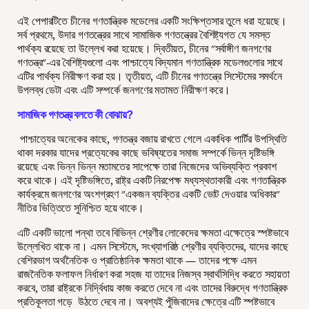
এই পেপারটিতে চীনের গণতান্ত্রিক মডেলের একটি সংক্ষিপ্তসার তুলে ধরা হয়েছে।
সর্ব প্রথমে, উদার গণতন্ত্রের সাথে সামাজিক গণতন্ত্রের বৈশিষ্ট্যগত যে সমস্ত
পার্থক্য রয়েছে তা উল্লেখ করা হয়েছে। দ্বিতীয়ত, চীনের "সর্বাঙ্গীণ জনগণের
গণতন্ত্র"-এর বৈশিষ্ট্যগুলো এবং পাশ্চাত্যে বিদ্যমান গণতান্ত্রিক মডেলগুলোর সাথে
এটির পার্থক্য নিরীক্ষণ করা হয়। তৃতীয়ত, এটি চীনের গণতন্ত্রে সিস্টেমের সমর্থনে
উপলব্ধ ডেটা এবং এটি সম্পর্কে জনগণের মতামত নিরীক্ষণ করে।
সামাজিক গণতন্ত্র বলতে কী বোঝায়?
পাশ্চাত্যের অনেকের কাছে, গণতন্ত্র বজায় রাখতে গেলে একাধিক পার্টির উপস্থিতি
থাকা দরকার যাদের প্রত্যেকের কাছে ভবিষ্যতের সমাজ সম্পর্কে ভিন্ন দৃষ্টিভঙ্গি
রয়েছে এবং ভিন্ন ভিন্ন মতামতের সাপেক্ষে তারা নিজেদের অভিব্যক্তি প্রকাশ
করে থাকে। এই দৃষ্টিভঙ্গিতে, রাষ্ট্র একটি নিরপেক্ষ মধ্যস্থতাকারী এবং গণতান্ত্রিক
কার্যক্রমে জনগণের অংশগ্রহণ "একজন ব্যক্তির একটি ভোট দেওয়ার অধিকার"
নীতির ভিত্তিতে সুনিশ্চিত হয়ে থাকে।
এটি একটি ভালো পন্থা তবে বিভিন্ন শ্রেণীর লোকেদের ক্ষমতা এক্ষেত্রে স্পষ্টভাবে
উল্লেখিত থাকে না। এমন সিস্টেমে, সংখ্যাগরিষ্ঠ শ্রেণীর ব্যক্তিদের, যাদের কাছে
বেশিরভাগ অর্থনৈতিক ও প্রাতিষ্ঠানিক ক্ষমতা থাকে — তাদের পক্ষে এমন
রাজনৈতিক ফলাফল নির্ধারণ করা সহজ যা তাদের নিজস্ব স্বার্থসিদ্ধি করতে সহায়তা
করবে, তারা রাষ্ট্রকে নির্দ্বিধায় কাজ করতে দেবে না এবং তাদের বিরুদ্ধে গণতান্ত্রিক
প্রতিকূলতা গড়ে উঠতে দেবে না। অবশ্যই পুঁজিবাদের ক্ষেত্রে এটি স্পষ্টভাবে