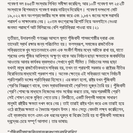
গবেষণা দল ৪৬৫টি সংস্থার লিখিত সমীক্ষা করেছিল; আর ১০টি গবেষণা দল ২৫২টি
সংস্থাকে বিশেষভাবে গবেষণা করার দায়িত্ব দিয়েছিল। গবেষণা দলগুলো মোট
১৯,০২২ জন অংশগ্রহণকারীর সঙ্গে কাজ করে এবং ১,৮৪৭ জনের সঙ্গে সরাসরি
পরামর্শ ও সাক্ষাৎকার নেয়। ২০তম কংগ্রেসের রিপোর্ট নিয়ে অনলাইনে নেওয়া
জনমত পরামর্শে আট মিলিয়নের বেশি প্রতিক্রিয়া পাওয়া যায়।২১
তৃতীয়ত, উদারপন্থী গণতন্ত্র আসলে মূলত পুঁজিবাদী শাসকগোষ্ঠীর দ্বারা এবং
তাদেরই স্বার্থ রক্ষার জন্য পরিচালিত হয়। ফলস্বরূপ, সমাজের রাজনৈতিক
সক্রিয়তাকে খুব সচেতনভাবে এমন এক সংকীর্ণ সীমার মধ্যে আটকে রাখা হয়, যাতে
শ্রমের ওপর পুঁজির আধিপত্য অক্ষুণ্ন থাকে আর নির্বাচন ছাড়া ক্ষমতাকে জবাবদিহির
আওতায় আনার কার্যকর ব্যবস্থাও সেখানে খুবই সীমিত। নির্বাচনের সময় ছাড়া
যখনই মানুষ রাজনৈতিকভাবে সক্রিয় হয়, তখন তা প্রায়শই সরকার ও রাষ্ট্রের নীতির
বিরোধিতার মাধ্যমেই প্রকাশ পায়। অনেক ক্ষেত্রে এই সক্রিয়তা আসে নির্বাচনী
প্রতিশ্রুতি ভঙ্গের প্রতিক্রিয়া হিসেবে। এর কারণ হলো, রাষ্ট্র যখন পুঁজিবাদী
শ্রেণির নিয়ন্ত্রণে থাকে, তখন স্বাভাবিকভাবেই শ্রেণিগত দ্বন্দ্ব তৈরি হয়। পুঁজিবাদী
শ্রেণি শোষণের মাধ্যমে নিজেদের লাভ সর্বোচ্চ করতে চায়, আর শ্রমজীবী শ্রেণি
সেই শোষণ থেকে মুক্তি পেতে চায়। বিপরীতে, একটি বিপ্লবী সমাজে সাধারণ
মানুষই রাষ্ট্রীয় ক্ষমতা দখল করে নেয়। তাই তারাই রাষ্ট্র গঠন করে এবং তারাই হয়ে
ওঠে রাষ্ট্রের ক্ষমতা ও বৈধতার প্রধান উৎস। মাও সেতুং যেমনটা লক্ষ্য করেছিলেন,
এই ব্যবস্থার ফলে এমন এক ধরনের দ্বন্দ্ব বা বিরোধ তৈরি হয় যা পুঁজিবাদী সমাজের
দ্বন্দ্বের চেয়ে সম্পূর্ণ আলাদা। তার ভাষায়:
“
পুঁজিবাদীসমাজেবিদ্যমানদ্বন্দ্বগুলোচরমবিরোধিতা
,