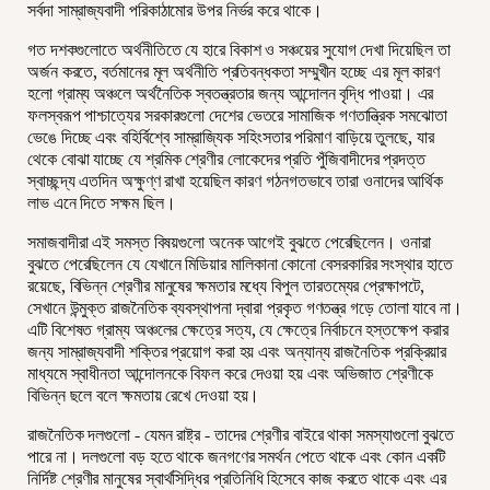
সর্বদা সাম্রাজ্যবাদী পরিকাঠামোর উপর নির্ভর করে থাকে।
গত দশকগুলোতে অর্থনীতিতে যে হারে বিকাশ ও সঞ্চয়ের সুযোগ দেখা দিয়েছিল তা
অর্জন করতে, বর্তমানের মূল অর্থনীতি প্রতিবন্ধকতা সম্মুখীন হচ্ছে এর মূল কারণ
হলো গ্রাম্য অঞ্চলে অর্থনৈতিক স্বতন্ত্রতার জন্য আন্দোলন বৃদ্ধি পাওয়া। এর
ফলস্বরূপ পাশ্চাত্যের সরকারগুলো দেশের ভেতরে সামাজিক গণতান্ত্রিক সমঝোতা
ভেঙে দিচ্ছে এবং বহির্বিশ্বে সাম্রাজ্যিক সহিংসতার পরিমাণ বাড়িয়ে তুলছে, যার
থেকে বোঝা যাচ্ছে যে শ্রমিক শ্রেণীর লোকেদের প্রতি পুঁজিবাদীদের প্রদত্ত
স্বাচ্ছন্দ্য এতদিন অক্ষুণ্ণ রাখা হয়েছিল কারণ গঠনগতভাবে তারা ওনাদের আর্থিক
লাভ এনে দিতে সক্ষম ছিল।
সমাজবাদীরা এই সমস্ত বিষয়গুলো অনেক আগেই বুঝতে পেরেছিলেন। ওনারা
বুঝতে পেরেছিলেন যে যেখানে মিডিয়ার মালিকানা কোনো বেসরকারির সংস্থার হাতে
রয়েছে, বিভিন্ন শ্রেণীর মানুষের ক্ষমতার মধ্যে বিপুল তারতম্যের প্রেক্ষাপটে,
সেখানে উন্মুক্ত রাজনৈতিক ব্যবস্থাপনা দ্বারা প্রকৃত গণতন্ত্র গড়ে তোলা যাবে না।
এটি বিশেষত গ্রাম্য অঞ্চলের ক্ষেত্রে সত্য, যে ক্ষেত্রে নির্বাচনে হস্তক্ষেপ করার
জন্য সাম্রাজ্যবাদী শক্তির প্রয়োগ করা হয় এবং অন্যান্য রাজনৈতিক প্রক্রিয়ার
মাধ্যমে স্বাধীনতা আন্দোলনকে বিফল করে দেওয়া হয় এবং অভিজাত শ্রেণীকে
বিভিন্ন ছলে বলে ক্ষমতায় রেখে দেওয়া হয়।
রাজনৈতিক দলগুলো - যেমন রাষ্ট্র - তাদের শ্রেণীর বাইরে থাকা সমস্যাগুলো বুঝতে
পারে না। দলগুলো বড় হতে থাকে জনগণের সমর্থন পেতে থাকে এবং কোন একটি
নির্দিষ্ট শ্রেণীর মানুষের স্বার্থসিদ্ধির প্রতিনিধি হিসেবে কাজ করতে থাকে এবং এর