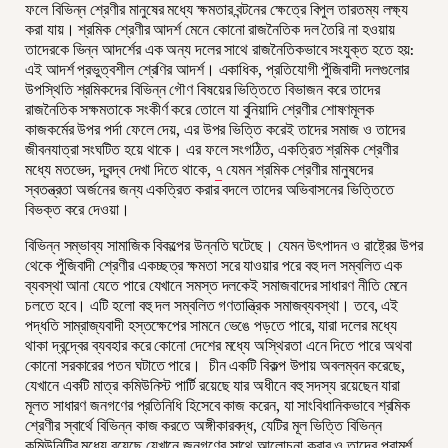
ফলে বিভিন্ন শ্রেণীর মানুষের মধ্যে ক্ষমতার বন্টনের ক্ষেত্রে বিপুল তারতম্য লক্ষ্য
করা যায়। শ্রমিক শ্রেণীর আদর্শ মেনে কোনো রাজনৈতিক দল তৈরি না হওয়ায়
তাদেরকে ভিন্ন আদর্শের এক অন্য দলের সাথে রাজনৈতিকভাবে সংযুক্ত হতে হয়:
এই আদর্শ প্রভুত্বশীল শ্রেণির আদর্শ। একাধিক, প্রতিযোগী পুঁজিবাদী দলগুলোর
উপস্থিতি শ্রমিকদের বিভিন্ন গৌণ বিষয়ের ভিত্তিতে বিভাজন করে তাদের
রাজনৈতিক সক্ষমতাকে সংকীর্ণ করে তোলে যা বুনিয়াদি শ্রেণীর শোষণমূলক
কাজকর্মের উপর পর্দা ফেলে দেয়, এর উপর ভিত্তি করেই তাদের সমাজ ও তাদের
জীবনযাত্রা সংঘটিত হয়ে থাকে। এর ফলে সংগঠিত, একত্রিত শ্রমিক শ্রেণীর
মধ্যে মতভেদ, দ্বন্দ্ব দেখা দিতে থাকে,
৭
যেমন শ্রমিক শ্রেণীর মানুষদের
স্বতন্ত্রতা অর্জনের জন্য একত্রিত করার বদলে তাদের অভিবাসনের ভিত্তিতে
বিভক্ত করে দেওয়া।
বিভিন্ন সম্ভাব্য সামাজিক বিকল্পের উন্নতি ঘটেছে। যেমন উৎপাদন ও রাষ্ট্রের উপর
থেকে পুঁজিবাদী শ্রেণীর একচ্ছত্র ক্ষমতা সরে যাওয়ার পরে বহু দল সম্বলিত এক
ব্যবস্থা আনা যেতে পারে যেখানে সমস্ত দলকেই সমাজবাদের সাধারণ নীতি মেনে
চলতে হবে। এটি হলো বহু দল সম্বলিত গণতান্ত্রিক সমাজব্যবস্থা। তবে, এই
পদ্ধতি সাম্রাজ্যবাদী হস্তক্ষেপের সামনে ভেঙে পড়তে পারে, যারা দলের মধ্যে
থাকা দ্বন্দ্বের ব্যবহার করে কোনো দেশের মধ্যে অস্থিরতা এনে দিতে পারে অথবা
কোনো সরকারের পতন ঘটাতে পারে। চীন একটি বিকল্প উপায় অবলম্বন করেছে,
যেখানে একটি মাত্র কমিউনিস্ট পার্টি রয়েছে যার অধীনে বহু সদস্য রয়েছেন যারা
মূলত সাধারণ জনগণের প্রতিনিধি হিসেবে কাজ করেন, যা সাংবিধানিকভাবে শ্রমিক
শ্রেণীর স্বার্থে বিভিন্ন কাজ করতে অঙ্গীকারবদ্ধ, যেটির মূল ভিত্তি বিভিন্ন
কমিউনিটির মধ্যে রয়েছে যেখানে জনগণের সাথে আলোচনা করার ও তাদের পরামর্শ