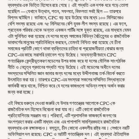
ব্যবস্থার এক ভিত্তি হিসেবে রয়ে গেছে। এই পদ্ধতি এক দশক ধরে গড়ে তোলা
হয়েছিল — যেখানে উত্থান, পতন, সফলতা, বিফলতা সবই ছিল — তারপরে
বিপ্লব ঘটেছিল। বর্তমানে, CPC বড় হয়ে উঠেছে যার মধ্যে ১০০ মিলিয়নেরও
বেশি সদস্য রয়েছে এবং ৭৫ মিলিয়নের বেশি যুবক লীগ সদস্য রয়েছে। এর ফলে,
প্রত্যেক পরিবার থেকে অন্তত একজন পার্টির সঙ্গে যুক্ত রয়েছে, এর মাধ্যমে যেমন
এটা সুনিশ্চিত করা হয়েছে যে দলের মধ্যে সমাজের বিভিন্ন বৈচিত্র্যের ও রাজনৈতিক
ভাবাদর্শের মানুষের প্রতিনিধিত্ব করছেন, তেমনই নিশ্চিত করা হয়েছে যে চীনা
সমাজের প্রতিটি কোণে থাকা ব্যক্তিদের চাহিদা বা প্রয়োজনীয়তা বোঝার জন্য
CPC-এর কাছে সরাসরি চ্যানেল গড়ে উঠেছে। অভ্যন্তরীণভাবে CPC
গণতান্ত্রিক কেন্দ্রীভূতকরণ মডেলের উপর কাজ করে যা দলের মৌলিক সাংগঠনিক
নীতি ও নেতৃত্ব প্রদানের পদ্ধতি গড়ে উঠেছে। এই মডেলের অধীনে দলের
সদস্যদের সম্মিলিত জ্ঞান জানার জন্য দলের মধ্যে উদ্দীপনাময় তর্ক-বিতর্ক করতে
উৎসাহিত করা হয়। তারপরে CPC-এর সদস্যরা সকলের সম্মিলিত সিদ্ধান্তকে
কার্যকরী করে থাকে, নিশ্চিত করে যে দলের কাজগুলো অভিন্ন লক্ষ্য অর্জন করার
জন্য করা হচ্ছে।
এই বিষয়ে গুরুত্ব দেওয়া জরুরি যে উদার গণতন্ত্রের আলোকে CPC-কে
রাজনৈতিক দল হিসেবে বিবেচনা করা যায় না। এটি কোনো রাজনৈতিক
প্রতিযোগিতার সরঞ্জাম নয়। পরিবর্তে, এটি প্রশাসনিক কাজকর্মে জনগণের
অংশগ্রহণ করার একটি মাধ্যম এবং এর পাশাপাশি সামগ্রিকভাবে রাজনৈতিক
ব্যবস্থার এক রক্ষাকবচও। বস্তুত, চীন কোনো একদলীয় রাষ্ট্র নয়। সেখানে নয়টি
অফিসিয়াল দল রয়েছে: CPC ও আটটি গণতান্ত্রিক দল। এই ব্যবস্থা ঐতিহাসিক