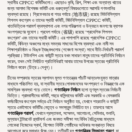
স্থানীয় CPPCC কমিটিগুলো। এছাড়াও কৃষি, শিল্প, শিক্ষা এবং অন্যান্য খাতের
জন্য আলাদা বিশেষজ্ঞ কমিটি এবং গুরুত্বপূর্ণ বিষয়গুলোতে সরাসরি গণশুনানির
ব্যবস্থা রয়েছে। প্রিফেকচার বা শহর পর্যায়ে (地市级) রয়েছে মিউনিসিপ্যাল
পিপলস কংগ্রেস ও তাদের স্থায়ী কমিটি, মিউনিসিপ্যাল CPPCC কমিটি,
খাতভিত্তিক পরামর্শ ব্যবস্থাপনা এবং নগর পরিকল্পনা ও উন্নয়নে জনগণের ব্যাপক
অংশগ্রহণের সুযোগ। প্রদেশ পর্যায়ে (省级) রয়েছে ‘প্রাদেশিক পিপলস
কংগ্রেস’ এবং তাদের স্থায়ী কমিটি। এর পাশাপাশি রয়েছে প্রাদেশিক CPPCC
কমিটি, বিভিন্ন অঞ্চলের মধ্যে সমন্বয় সাধনের বিশেষ ব্যবস্থা এবং নামী সব
শিক্ষাপ্রতিষ্ঠান ও থিঙ্ক ট্যাঙ্কগুলোর (গবেষণা সংস্থা) সাথে নীতি-নির্ধারণী পরামর্শ
প্রক্রিয়া। টাউনশিপ এবং কাউন্টি স্তরে যখন সাধারণ মানুষ তাদের প্রতিনিধি নির্বাচন
করেন, তখন সেই নির্বাচিত প্রতিনিধিরাই আবার তাদের উপরের স্তরের প্রতিনিধি
নির্বাচন করেন (চিত্র ১ দেখুন)।
চীনের সম্প্রদায় স্তরের স্বশাসন মূলত গণতন্ত্রের পাঁচটি আন্তঃসংযুক্ত মাত্রার
মাধ্যমে পরিচালিত হয়, যা স্থানীয় স্তরে লোকজনদের অংশগ্রহণ ও নিয়ন্ত্রণের এক
সামগ্রিক ব্যবস্থা গড়ে তোলে।
গণতান্ত্রিক নির্বাচন
হলো তৃণমূল স্তরের নির্বাচনী
ভিত্তি। গ্রামবাসীদের কমিটি, শহুরে বাসিন্দাদের কমিটি এবং সরকারি ও বেসরকারি
কর্মচারীদের কংগ্রেস সর্বত্র এই নির্বাচন অনুষ্ঠিত হয়, যেখানে শহরতলি ও কাউন্টি
স্তরে একইসাথে কমিটির নেতৃত্ব ও সদস্যবৃন্দ নির্বাচিত হন। তারপরে আসে
গণতান্ত্রিক পরামর্শ
, যেখানে প্রস্তাবনা, সম্মেলন, আলোচনা, সেমিনার, শুনানি,
মূল্যায়ন ইন্টারনেট প্ল্যাটফর্ম এবং জনমত সমীক্ষা সহ বিবিধ বৈচিত্র্যময় মাধ্যমে
লোকেরা নিজেদের স্বার্থ, বিশেষত নির্দিষ্ট গোষ্ঠীদের অধিকার সংক্রান্ত বিষয়ে
আলোচনা করে সমাধান খুঁজে নেন। তৃতীয়টি হল
গণতান্ত্রিক সিদ্ধান্ত গ্রহণ
, যা