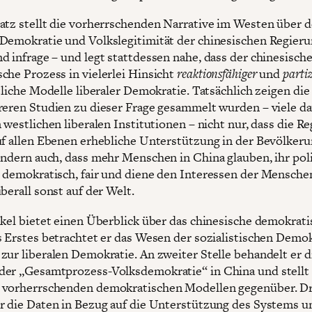
atz stellt die vorherrschenden Narrative im Westen über 
Demokratie und Volkslegitimität der chinesischen Regier
d infrage – und legt stattdessen nahe, dass der chinesisch
che Prozess in vielerlei Hinsicht
reaktionsfähiger
und
parti
tliche Modelle liberaler Demokratie. Tatsächlich zeigen die
reren Studien zu dieser Frage gesammelt wurden – viele d
 westlichen liberalen Institutionen – nicht nur, dass die R
uf allen Ebenen erhebliche Unterstützung in der Bevölker
ondern auch, dass mehr Menschen in China glauben, ihr pol
 demokratisch, fair und diene den Interessen der Menschen
berall sonst auf der Welt.
ikel bietet einen Überblick über das chinesische demokrat
s Erstes betrachtet er das Wesen der sozialistischen Demo
zur liberalen Demokratie. An zweiter Stelle behandelt er d
er „Gesamtprozess-Volksdemokratie“ in China und stellt 
 vorherrschenden demokratischen Modellen gegenüber. Dr
r die Daten in Bezug auf die Unterstützung des Systems u