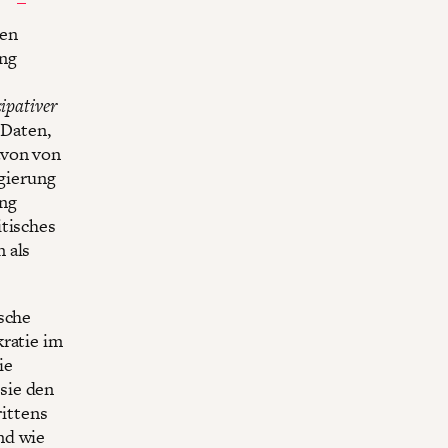
den
ung
e
zipativer
 Daten,
avon von
egierung
ung
itisches
 als
ische
kratie im
ie
sie den
ittens
nd wie