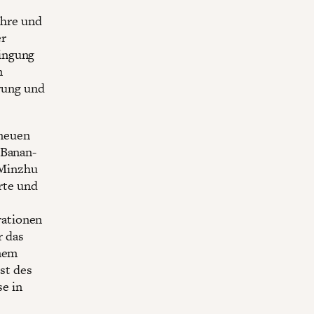
ehre und
er
ringung
m
erung und
 neuen
 Banan-
 Minzhu
erte und
rationen
r das
inem
st des
se in