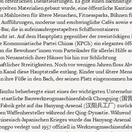
en öffentlichen Dienstleistungen. Es gibt einen nachhaltig
cycelten Materialien gebaut wurde, eine öffentliche Kantin
n Mahlzeiten für ältere Menschen, Fitnessparks, Bühnen f
e Aufführungen, moderne und erschwingliche Cafés sowie 
-Bar, die in aufeinandergestapelten Schiffscontainern
cht ist. Auf dem Hauptplatz gegenüber der zweistöckigen
ie Kommunistische Partei Chinas (KPCh) ein elegantes öff
em die Bewohner*innen vom Parteikader für allerlei Hilfe a
m Neuanstrich ihrer Häuser bis hin zur Schlichtung
aftlicher Streitigkeiten. Noch vor wenigen Jahren floss A
n Kanal diese Hauptstraße entlang. Kinder und ältere Men
n ihre Füße in den Bach, der seinen Platz eingenommen ha
inzhu beherbergte einst eines der wichtigsten Unterneh
ie staatliche Bauwerkzeugmaschinenfabrik Chongqing
Fabrik geht auf das Hanyang-Arsenal (汉阳兵工厂) zurück,
n Waffenhersteller während der Qing-Dynastie. Während
inesisch-Japanischen Krieges wurde das Hanyang-Arsenal 
longpo verlegt und 1957 offiziell in Werkzeugmaschinenfabr