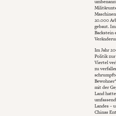
umbenannt.
Militärun
Maschinenp
20.000 Arb
gebaut. Im
Backstein 
Veränderun
Im Jahr 2
Politik zu
Viertel ve
zu verfalle
schrumpfte
Bewohner*i
mit der Ge
Land hatte
umfassend
Landes – un
Chinas Ent