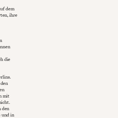
auf dem
ten, ihre
n
innen
h die
rlins.
 den
hen
n mit
nicht.
n den
 und in