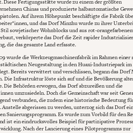
 Diese Fertigungsstätte wurde zu einem der größten
ternehmen Chinas und produzierte halbautomatische Gew
istolen. Auf ihrem Höhepunkt beschäftigte die Fabrik üb
eiter*innen, und das Dorf Minzhu wurde zu ihrer Unterb
 Stil sowjetischer Wohnblocks und aus rot-orangefarbene
erbaut, verkörperte das Dorf die Zeit rapider Industrialisi
g, die das gesamte Land erfasste.
009 wurde die Werkzeugmaschinenfabrik im Rahmen einer
r städtischen Neugestaltung in den Huaxi-Industriepark im
rlegt. Bereits verwittert und verschlissen, begann das Dorf
n. Die Infrastruktur löste sich auf und die Bevölkerung alt
. Die Behörden erwogen, das Dorf abzureißen und die
nnen umzusiedeln. Doch die Gemeinschaft war seit Gene
gend verbunden, die zudem eine historische Bedeutung fü
. Anstelle abgerissen zu werden, unterzog sich das Dorf e
en Sanierungsprogramm. Es wurde zum Vorbild für den Re
d ist ein eindrucksvolles Beispiel für partizipative Prozes
wicklung. Nach der Lancierung eines Pilotprogramms zur