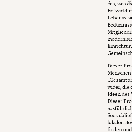
das, was d
Entwicklun
Lebensstan
Bedürfniss
Mitglieder
modernisie
Einrichtun
Gemeinscha
Dieser Pro
Menschen v
„Gesamtpro
wider, die 
Ideen des V
Dieser Pro
ausführlic
Sees ablie
lokalen B
finden und