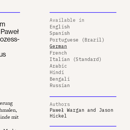
Available in
um
English
n Paweł
Spanish
rozess-
Portuguese (Brazil)
German
us
French
Italian (Standard)
Arabic
Hindi
Bengali
Russian
derung
Authors
chmalen,
Paweł Wargan
and
Jason
Hickel
inde mit