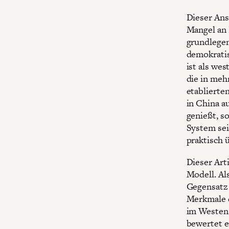
Dieser Ans
Mangel an 
grundlegen
demokratis
ist als wes
die in meh
etablierten
in China a
genießt, s
System sei
praktisch ü
Dieser Art
Modell. Al
Gegensatz 
Merkmale d
im Westen
bewertet e