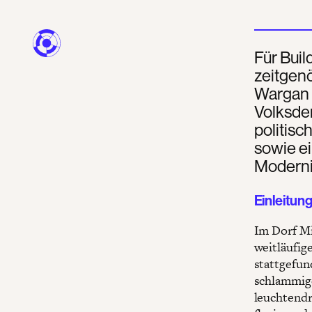
Für Bui
zeitgenö
Wargan 
Volksde
politisc
sowie ei
Moderni
Einleitun
Im Dorf Mi
weitläufig
stattgefun
schlammige
leuchtend