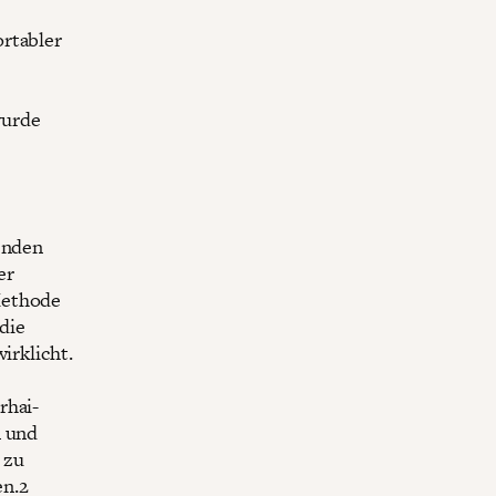
ortabler
wurde
tenden
er
Methode
 die
irklicht.
rhai-
n und
 zu
en.
2