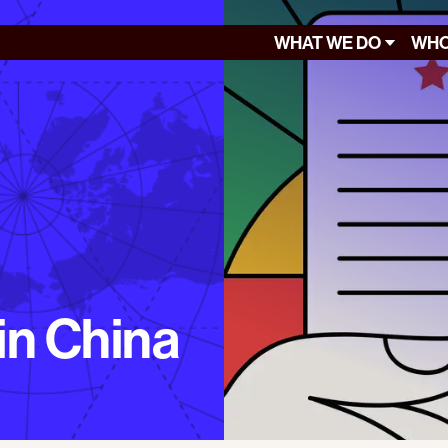
WHAT WE DO
WHO
in China