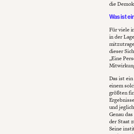
die Demok
Was ist ei
Für viele 
in der Lag
mitzutrage
dieser Sich
„Eine Pers
Mitwirkun
Das ist ein
einem solc
größten fi
Ergebnisse
und jeglic
Genau das 
der Staat 
Seine inst