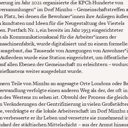
erung im Jahr 2021 organisierte die KPCh Hunderte von
versammlungen“ im Dorf Minzhu – Gemeinschaftstreffen 
en Platz, bei denen die Bewohner*innen ihre Anliegen äußer
kundtaten und Ideen für die Neugestaltung des Viertels
n. Postfach Nr. 1, ein bereits im Jahr 1953 eingerichteter
n als Kommunikationskanal für die Arbeiter*innen der
schinenfabrik, wurde digitalisiert und zu einem formelle
ausgebaut, das Tausende von Anregungen von Anwohner*
Außerdem wurde eine Station eingerichtet, um öffentliche
uf allen Ebenen der Gemeinschaft zu erleichtern – wodurc
Briefkastens weiter ausgedehnt wurde.
nern Teile von Minzhu an angesagte Orte Londons oder Be
erwandlung verfolgte einen anderen Weg als der, der oft in
 des Westens zu sehen ist. Obwohl der Prozess die gleic
en Veränderungen der Gentrifizierung in vielen Großstädte
te, verdrängte er die lokale Arbeiterschaft im Dorf Minzhu 
n verbesserte er ihr Leben und versetzte sie zunehmend i
dard der städtischen Mittelschicht – aus der Armut hinaus