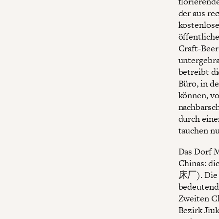
florierend
der aus re
kostenlose
öffentlich
Craft-Beer
untergebra
betreibt d
Büro, in d
können, vo
nachbarsch
durch eine
tauchen nu
Das Dorf M
Chinas: d
床厂). Die 
bedeutende
Zweiten Ch
Bezirk Jiu