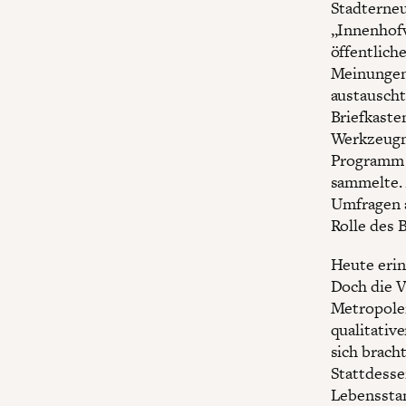
Stadterneu
„Innenhof
öffentlich
Meinungen 
austauschte
Briefkaste
Werkzeugma
Programm 
sammelte. 
Umfragen a
Rolle des 
Heute erin
Doch die V
Metropolen
qualitativ
sich brach
Stattdesse
Lebensstan