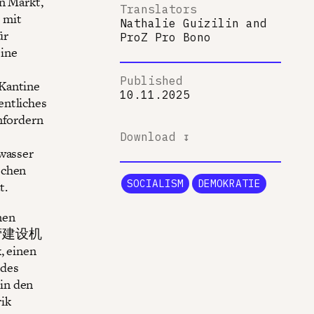
en Markt,
Translators
e mit
Nathalie Guizilin
and
ür
ProZ Pro Bono
eine
Published
 Kantine
10.11.2025
entliches
nfordern
Download ↧
bwasser
schen
SOCIALISM
DEMOKRATIE
t.
men
 (国营建设机
 einen
 des
in den
ik