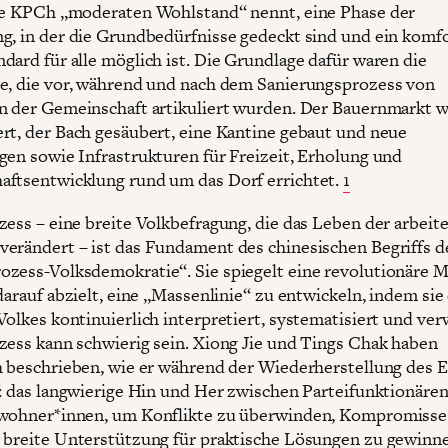
ie KPCh „moderaten Wohlstand“ nennt, eine Phase der
g, in der die Grundbedürfnisse gedeckt sind und ein komf
dard für alle möglich ist. Die Grundlage dafür waren die
e, die vor, während und nach dem Sanierungsprozess von
n der Gemeinschaft artikuliert wurden. Der Bauernmarkt 
rt, der Bach gesäubert, eine Kantine gebaut und neue
gen sowie Infrastrukturen für Freizeit, Erholung und
ftsentwicklung rund um das Dorf errichtet.
1
zess – eine breite Volkbefragung, die das Leben der arbei
erändert – ist das Fundament des chinesischen Begriffs d
zess-Volksdemokratie“. Sie spiegelt eine revolutionäre 
darauf abzielt, eine „Massenlinie“ zu entwickeln, indem sie
olkes kontinuierlich interpretiert, systematisiert und verw
zess kann schwierig sein. Xiong Jie und Tings Chak haben
h beschrieben, wie er während der Wiederherstellung des E
f: das langwierige Hin und Her zwischen Parteifunktionäre
ewohner*innen, um Konflikte zu überwinden, Kompromisse
 breite Unterstützung für praktische Lösungen zu gewinn