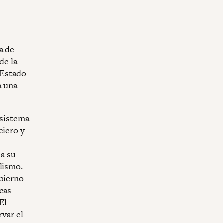
a de
de la
l Estado
a una
 sistema
ciero y
 a su
lismo.
obierno
icas
El
rvar el