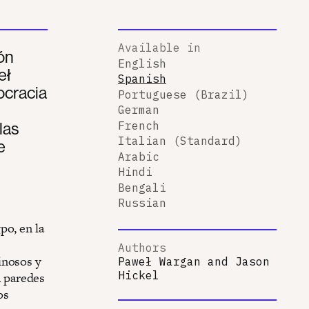
Available in
ón
English
eł
Spanish
ocracia
Portuguese (Brazil)
German
las
French
Italian (Standard)
e
Arabic
Hindi
Bengali
Russian
po, en la
Authors
inosos y
Paweł Wargan
and
Jason
Hickel
 paredes
os