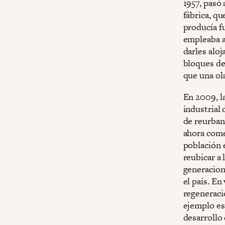
1957, pasó
fábrica, q
producía fu
empleaba a
darles aloj
bloques de 
que una ola
En 2009, l
industrial 
de reurban
ahora come
población 
reubicar a
generaciona
el país. En
regeneraci
ejemplo esp
desarrollo