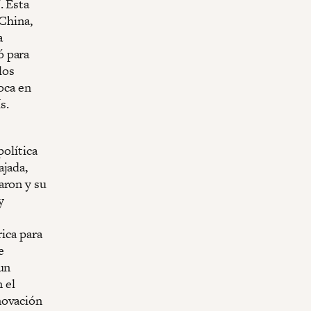
. Esta
 China,
a
ó para
los
oca en
s.
política
ajada,
aron y su
y
rica para
e
 un
 el
novación