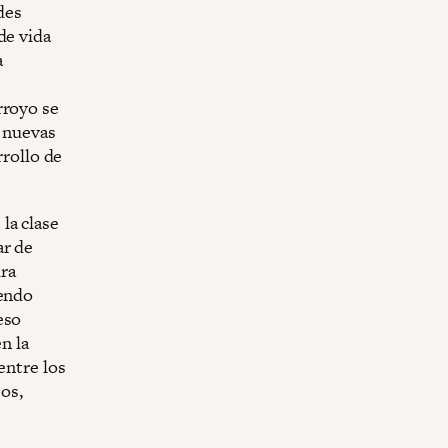
des
de vida
a
rroyo se
a nuevas
rrollo de
la clase
ar de
ra
iendo
eso
n la
entre los
tos,