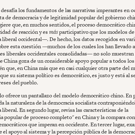
 desafía los fundamentos de las narrativas imperantes en o
alta de democracia y de legitimidad popular del gobierno c
giere que, en muchos sentidos, el proceso democrático chi
idad de reacción y es
más
participativo que los modelos de 
 liberal occidental—. De hecho, los datos recogidos en var
obre esta cuestión —muchos de los cuales los han llevado 
nes liberales occidentales consolidadas— no solo muestran 
e China goza de un considerable apoyo popular a todos los 
én que, en China más que en casi cualquier otra parte del m
que su sistema político es democrático, es justo y está al s
reses del pueblo.
ulo ofrece un pantallazo del modelo democrático chino. En 
da la naturaleza de la democracia socialista contraponiéndol
liberal. En segundo lugar, revisa las características de la
a popular de proceso completo" en China y la compara con
mocráticos que imperan en occidente. En tercer lugar, exa
 el apoyo al sistema y la percepción pública de la democrac