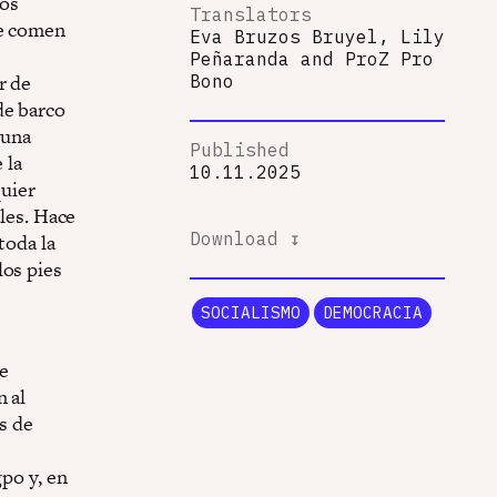
tos
Translators
de comen
Eva Bruzos Bruyel, Lily
Peñaranda
and
ProZ Pro
r de
Bono
de barco
 una
Published
 la
10.11.2025
quier
ales. Hace
Download ↧
toda la
los pies
SOCIALISMO
DEMOCRACIA
e
 al
s de
gpo y, en