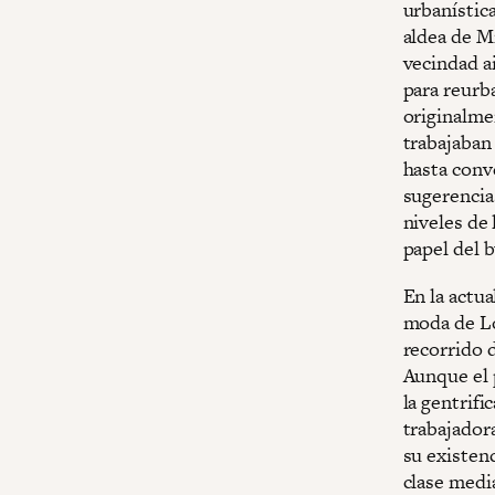
urbanístic
aldea de M
vecindad a
para reurba
originalme
trabajaban 
hasta conv
sugerencias
niveles de
papel del
En la actu
moda de Lo
recorrido d
Aunque el 
la gentrifi
trabajador
su existenc
clase medi