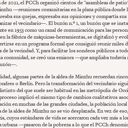
a de 2021, el PCCh organizó cientos de "asambleas de patio"
inzhu —reuniones comunitarias en la plaza pública donde l
ireaba sus quejas, expresaba sus opiniones y compartía sus
nizar el vecindario—. El buzón n.º 1, un buzón que se insta
nte en 1953 como un canal de comunicación para las person
en la fábrica de máquinas‑herramientas, se digitalizó y evo
ertirse en un programa formal que consiguió reunir miles 
 de la vecindad. Y, para facilitar los sondeos públicos a tod
 la comunidad, se creó una emisora —que ampliaba todavía 
 buzón—.
alidad, algunas partes de la aldea de Minzhu recuerdan rinc
ndres o Berlín. Pero la transformación del vecindario sigu
istinto del que suele ser habitual en las metrópolis de Occ
proceso implicó el mismo tipo de cambios cualitativos asoc
cación en muchas de las grandes ciudades, la población local
a de la aldea de Minzhu no se vio desplazada. En vez de eso
ia, cuyos estándares de vida se acercaron cada vez más a los
a urbana —pasaron de la pobreza a lo que el PCCh denomi