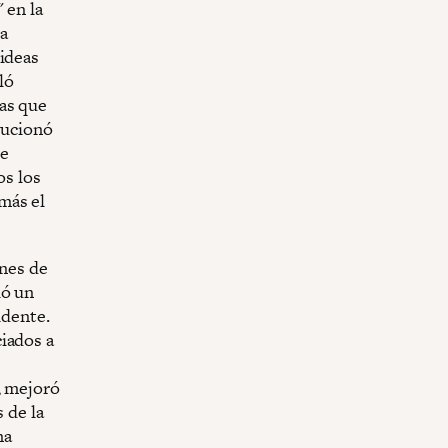
 en la
a
 ideas
ló
as que
lucionó
de
os los
más el
ones de
ió un
idente.
iados a
, mejoró
 de la
na