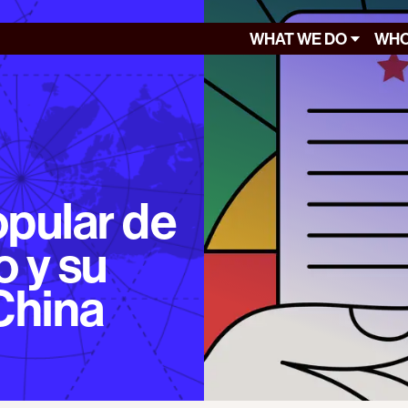
WHAT WE DO
WHO
pular de
 y su
China