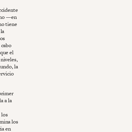
ccidente
hino —en
no tiene
la
ios
a cabo
que el
niveles,
undo, la
ervicio
primer
a a la
 los
mina los
ia en