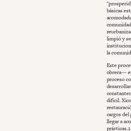
"prosperid
básicas es
acomodado—
comunidad 
reurbaniza
limpió y s
institucion
la comunid
Este proce
obrera— es
proceso co
desarrolla
constantem
difícil. Xi
restauració
cargos del 
llegar a a
prácticas.
2