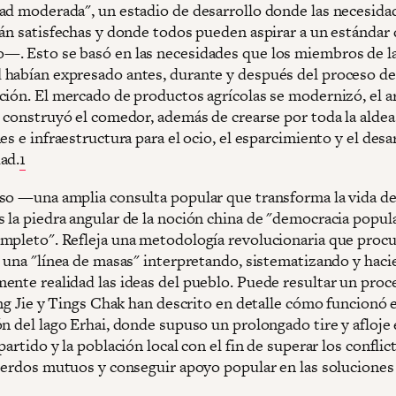
ad moderada", un estadio de desarrollo donde las necesida
tán satisfechas y donde todos pueden aspirar a un estándar 
. Esto se basó en las necesidades que los miembros de l
habían expresado antes, durante y después del proceso de
ción. El mercado de productos agrícolas se modernizó, el a
e construyó el comedor, además de crearse por toda la alde
es e infraestructura para el ocio, el esparcimiento y el desa
ad.
1
so —una amplia consulta popular que transforma la vida de 
 la piedra angular de la noción china de "democracia popul
mpleto". Refleja una metodología revolucionaria que procu
r una "línea de masas" interpretando, sistematizando y hac
ente realidad las ideas del pueblo. Puede resultar un proc
ong Jie y Tings Chak han descrito en detalle cómo funcionó e
n del lago Erhai, donde supuso un prolongado tire y afloje 
partido y la población local con el fin de superar los conflic
cuerdos mutuos y conseguir apoyo popular en las soluciones