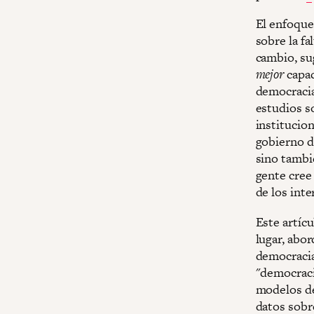
El enfoque
sobre la f
cambio, su
mejor
capac
democracia
estudios s
institucio
gobierno d
sino tambi
gente cree 
de los inte
Este artíc
lugar, abor
democracia 
"democraci
modelos de
datos sobre