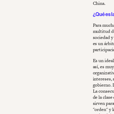
China.
¿Qué es l
Para mucha
multitud de
sociedad y 
es un árbit
participaci
Es un ideal
así, es muy
organizati
intereses,
gobierno. 
La consecu
de la clase
sirven para
"orden" y l