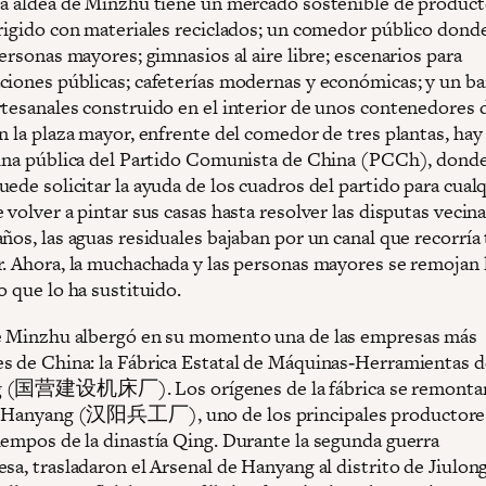
La aldea de Minzhu tiene un mercado sostenible de produc
erigido con materiales reciclados; un comedor público don
personas mayores; gimnasios al aire libre; escenarios para
ciones públicas; cafeterías modernas y económicas; y un ba
rtesanales construido en el interior de unos contenedores 
n la plaza mayor, enfrente del comedor de tres plantas, hay
cina pública del Partido Comunista de China (PCCh), donde
ede solicitar la ayuda de los cuadros del partido para cual
 volver a pintar sus casas hasta resolver las disputas vecin
ños, las aguas residuales bajaban por un canal que recorría 
r. Ahora, la muchachada y las personas mayores se remojan 
o que lo ha sustituido.
e Minzhu albergó en su momento una de las empresas más
s de China: la Fábrica Estatal de Máquinas‑Herramientas d
 (国营建设机床厂). Los orígenes de la fábrica se remontan
e Hanyang (汉阳兵工厂), uno de los principales productore
iempos de la dinastía Qing. Durante la segunda guerra
sa, trasladaron el Arsenal de Hanyang al distrito de Jiulon