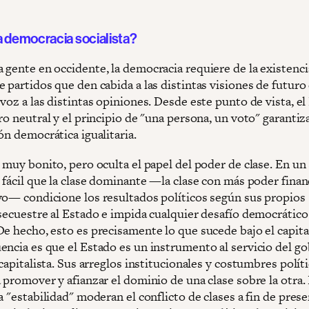
a democracia socialista?
 gente en occidente, la democracia requiere de la existenci
 partidos que den cabida a las distintas visiones de futuro 
voz a las distintas opiniones. Desde este punto de vista, e
ro neutral y el principio de "una persona, un voto" garantiz
ón democrática igualitaria.
 muy bonito, pero oculta el papel del poder de clase. En un
 fácil que la clase dominante —la clase con más poder finan
vo— condicione los resultados políticos según sus propios
 secuestre al Estado e impida cualquier desafío democrático
De hecho, esto es precisamente lo que sucede bajo el capita
encia es que el Estado es un instrumento al servicio del g
 capitalista. Sus arreglos institucionales y costumbres polít
 promover y afianzar el dominio de una clase sobre la otra. 
a "estabilidad" moderan el conflicto de clases a fin de prese