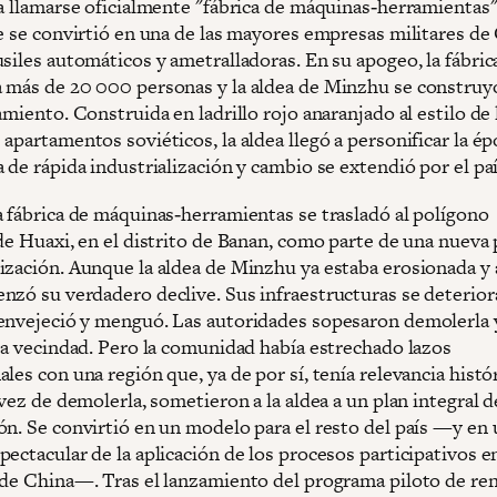
 a llamarse oficialmente "fábrica de máquinas‑herramientas"
ue se convirtió en una de las mayores empresas militares de
siles automáticos y ametralladoras. En su apogeo, la fábric
 más de 20 000 personas y la aldea de Minzhu se construy
amiento. Construida en ladrillo rojo anaranjado al estilo de 
apartamentos soviéticos, la aldea llegó a personificar la ép
 de rápida industrialización y cambio se extendió por el paí
a fábrica de máquinas‑herramientas se trasladó al polígono
de Huaxi, en el distrito de Banan, como parte de una nueva 
ización. Aunque la aldea de Minzhu ya estaba erosionada y 
nzó su verdadero declive. Sus infraestructuras se deterior
envejeció y menguó. Las autoridades sopesaron demolerla 
 la vecindad. Pero la comunidad había estrechado lazos
les con una región que, ya de por sí, tenía relevancia histó
 vez de demolerla, sometieron a la aldea a un plan integral d
ón. Se convirtió en un modelo para el resto del país —y en
ectacular de la aplicación de los procesos participativos en
 de China—. Tras el lanzamiento del programa piloto de re