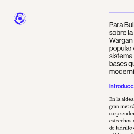
Para Bui
sobre la
Wargan 
popular
sistema 
bases qu
moderni
Introducc
En la alde
gran metró
sorprenden
estrechos 
de ladrillo