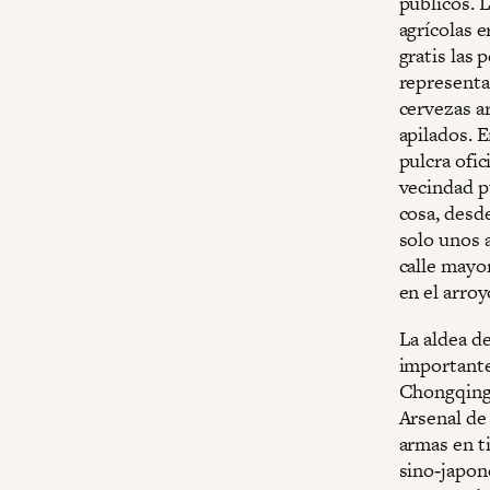
públicos. 
agrícolas 
gratis las 
representa
cervezas a
apilados. E
pulcra ofi
vecindad pu
cosa, desde
solo unos a
calle mayo
en el arroy
La aldea d
importante
Chongqing
Arsenal d
armas en t
sino‑japone