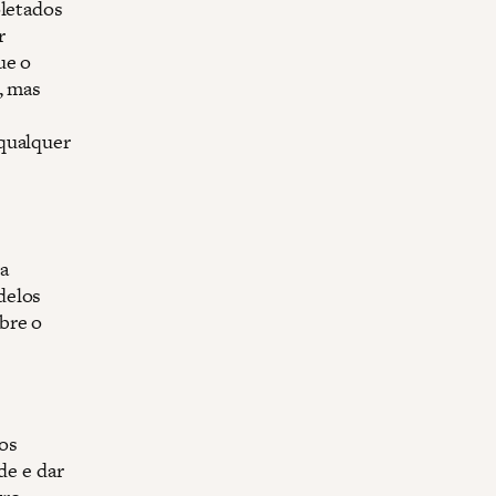
oletados
r
ue o
, mas
 qualquer
a
delos
bre o
os
de e dar