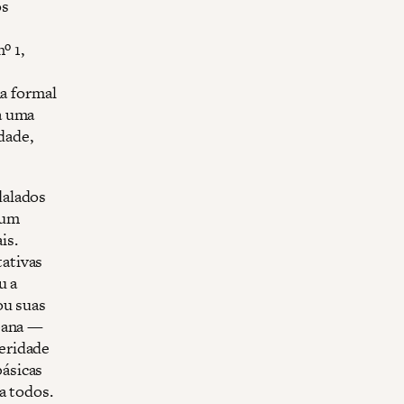
os
º 1,
ma formal
a uma
dade,
dalados
 um
is.
ativas
u a
ou suas
rbana —
eridade
ásicas
a todos.