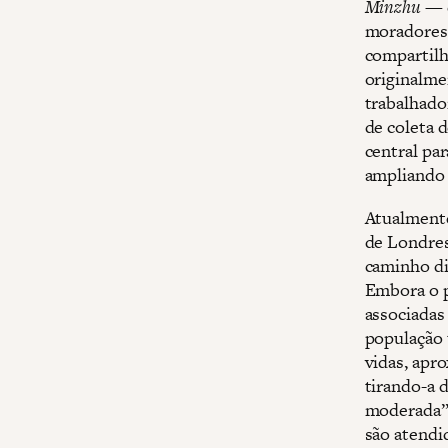
Minzhu
— e
moradores 
compartilha
originalme
trabalhado
de coleta 
central par
ampliando 
Atualmente
de Londres
caminho di
Embora o p
associadas
população 
vidas, apr
tirando-a 
moderada”,
são atendi