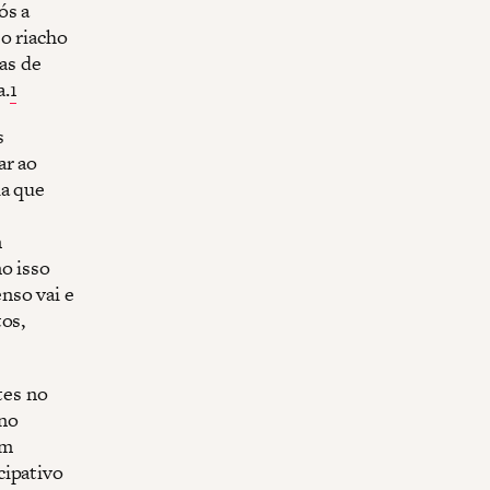
ós a
o riacho
ras de
a.
1
s
ar ao
ia que
m
o isso
nso vai e
tos,
tes no
rno
em
cipativo