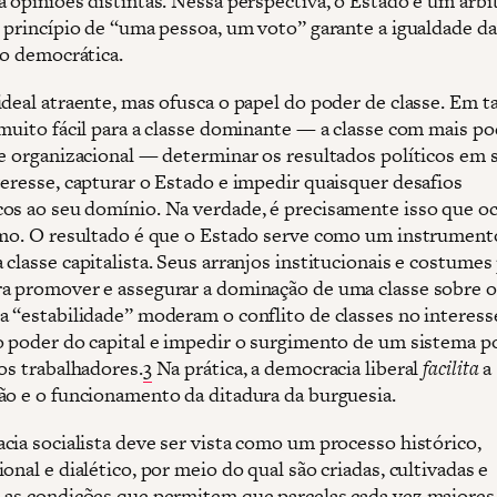
a opiniões distintas. Nessa perspectiva, o Estado é um árbi
o princípio de “uma pessoa, um voto” garante a igualdade da
ão democrática.
deal atraente, mas ofusca o papel do poder de classe. Em ta
 muito fácil para a classe dominante — a classe com mais p
 e organizacional — determinar os resultados políticos em 
teresse, capturar o Estado e impedir quaisquer desafios
os ao seu domínio. Na verdade, é precisamente isso que o
smo. O resultado é que o Estado serve como um instrument
classe capitalista. Seus arranjos institucionais e costumes 
a promover e assegurar a dominação de uma classe sobre o
a “estabilidade” moderam o conflito de classes no interess
o poder do capital e impedir o surgimento de um sistema po
os trabalhadores.
3
Na prática, a democracia liberal
facilita
a
ão e o funcionamento da ditadura da burguesia.
cia socialista deve ser vista como um processo histórico,
onal e dialético, por meio do qual são criadas, cultivadas e
 as condições que permitem que parcelas cada vez maiores