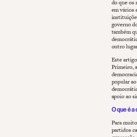
do que os 
em vários 
instituiçõ
governo do
também que
democrátic
outro luga
Este artig
Primeiro, 
democracia
popular ao
democrátic
apoio ao s
O que é a
Para muito
partidos ca