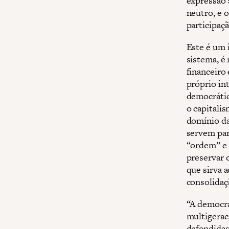
expressão 
neutro, e 
participaç
Este é um i
sistema, é
financeiro
próprio in
democrátic
o capitali
domínio da 
servem par
“ordem” e 
preservar 
que sirva a
consolidaç
“A democra
multigeraci
defendidas