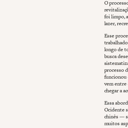
O processo
revitaliza
foi limpo, 
lazer, rec
Esse proce
trabalhado
longo de t
busca dese
sistematiz
processo d
funcionou 
vem entre 
chegar a a
Essa abord
Ocidente s
chinês — s
muitos asp