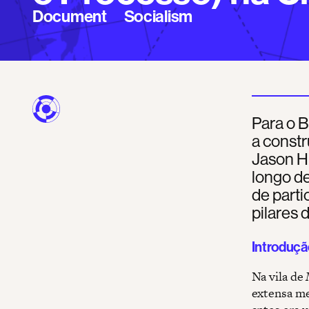
Document
Socialism
Para o B
a const
Jason Hi
longo d
de parti
pilares
Introduçã
Na vila de
extensa m