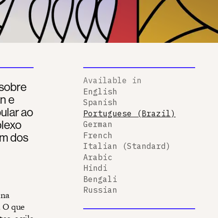
Available in
 sobre
English
n e
Spanish
ular ao
Portuguese (Brazil)
plexo
German
um dos
French
Italian (Standard)
Arabic
Hindi
Bengali
Russian
 na
. O que