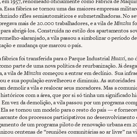
, em 1957, renomeado oficialmente como Fábrica de Máqui
. Essa fábrica se tornou uma das maiores empresas militar
duzindo rifles semiautomáticos e submetralhadoras. No seu
pregava mais de 20.000 trabalhadores, e a vila de
Minzhu
fo
 para abrigá-los. Construída no estilo dos apartamentos sov
ermelho-alaranjado, a vila passou a simbolizar o período de
ização e mudança que marcou o país.
fábrica foi transferida para o Parque Industrial
Huaxi
, no 
 como parte de uma nova política de reurbanização. Já desga
, a vila de
Minzhu
começou a entrar em declínio. Sua infra
rou e sua população envelheceu e diminuiu. As autoridades
am demolir a vila e realocar seus moradores. Mas a comuni
 históricos com a área, que por si só tinha um significado h
s. Em vez da demolição, a vila passou por um programa com
 Ela se tornou um modelo para o resto do país — e fornec
rcante dos processos participativos no desenvolvimento 
çamento de um programa piloto de renovação urbana em 20
izou centenas de “reuniões comunitárias ao ar livre” na vi