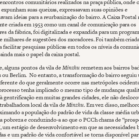
ncontros comunitários realizados na praça pública, onde 
expunham suas queixas, expressavam suas opiniões e
vam ideias para a reurbanização do bairro. A Caixa Postal n
nte criada em 1953 como um canal de comunicação para os
res da fábrica, foi digitalizada e expandida para um progra
de milhares de sugestões dos moradores. Foi também criad
a facilitar pesquisas públicas em todos os níveis da comuni
ainda mais o papel da caixa postal.
, alguns pontos da vila de
Minzhu
remetem aos bairros ba
 ou Berlim. No entanto, a transformação do bairro seguiu
ferente do que geralmente ocorre nas metrópoles ocidenta
rocesso tenha implicado o mesmo tipo de mudanças qualit
 à gentrificação em muitas grandes cidades, ele não desloco
trabalhadora local da vila de
Minzhu
. Em vez disso, melhor
oximando a população do padrão de vida da classe média u
da pobreza e conduzindo-a ao que o PCCh chama de “prosp
 um estágio de desenvolvimento em que as necessidades b
das e um padrão de vida confortável se torna disponível par