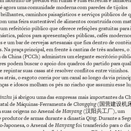
m labirinto de prédios em ruínas e ruas estreitas e lamacent
é agora uma comunidade moderna com paredes de tijolos
brilhantes, caminhos paisagísticos e serviços públicos de q
com uma feira sustentável de alimentos construída com mat
 um refeitório público que oferece refeições gratuitas para 
inástica, palcos para apresentações públicas, cafés moderno
 e um bar de cervejas artesanais que fica dentro de contêi
 Na praça principal, em frente à cantina de três andares, o
da China (PCCh) administra um elegante escritório públi
es podem buscar o apoio dos quadros do partido para qua
e repintar suas casas até resolver conflitos entre vizinhos.
 atrás, o esgoto corria por um canal ao longo da via princi
anças e idosos molham os pés no riacho que assumiu esse lu
inzhu
já abrigou uma das empresas mais importantes da Ch
tatal de Máquinas-Ferramenta de
Chongqing
(国营建设机床厂
m suas origens no Arsenal de
Hanyang
(汉阳兵工厂), um
 produtor de armas durante a dinastia
Qing
. Durante a Se
o-Japonesa, o Arsenal de
Hanyang
foi transferido para o dis