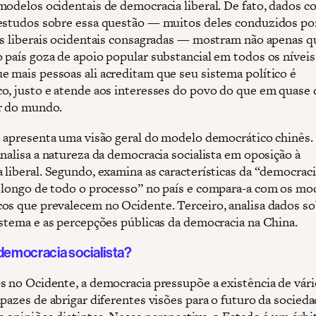
modelos ocidentais de democracia liberal. De fato, dados c
estudos sobre essa questão — muitos deles conduzidos po
es liberais ocidentais consagradas — mostram não apenas q
 país goza de apoio popular substancial em todos os níveis
 mais pessoas ali acreditam que seu sistema político é
o, justo e atende aos interesses do povo do que em quase
r do mundo.
o apresenta uma visão geral do modelo democrático chinês.
analisa a natureza da democracia socialista em oposição à
 liberal. Segundo, examina as características da “democraci
 longo de todo o processo” no país e compara-a com os mo
os que prevalecem no Ocidente. Terceiro, analisa dados so
istema e as percepções públicas da democracia na China.
 democracia socialista?
s no Ocidente, a democracia pressupõe a existência de vári
pazes de abrigar diferentes visões para o futuro da socieda