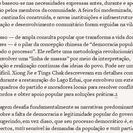
 baseou-se nas necessidades expressas antes, durante e ap
ção pelos membros da comunidade. A feira foi modernizada, 
a cantina foi construída, e novas instituições e infraestrutu
reação e desenvolvimento comunitário foram erguidas na vil
sso — de ampla consulta popular que transforma a vida do
res — é o pilar da concepção chinesa de “democracia popul
odo o processo”. Ele reflete uma metodologia revolucionár
nvolver uma “linha de massas” por meio da interpretação,
ação e realização contínuas das ideias do povo. Pode ser u
ifícil. Xiong Jie e Tings Chak descreveram em detalhes com
durante a restauração do Lago Erhai, que envolveu um exte
quadros do partido e moradores locais para resolver confli
cordos e obter apoio popular para soluções práticas.
2
agem desafia fundamentalmente as narrativas predominan
obre a falta de democracia e legitimidade popular do gove
ugerindo, em vez disso, que seu processo democrático é, 
ectos,
mais
sensível às demandas da população e
mais
parti