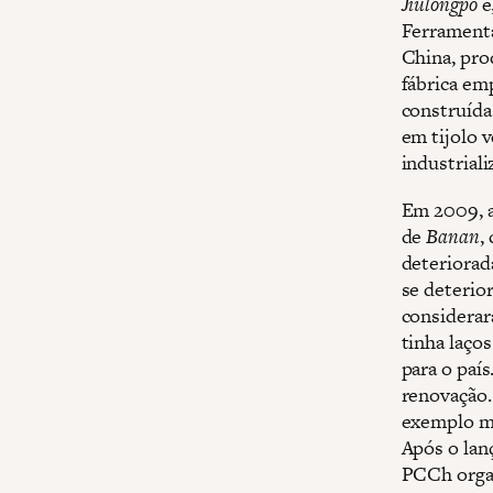
Jiulongpo
e
Ferramenta
China, pro
fábrica em
construída
em tijolo v
industrial
Em 2009, a 
de
Banan
,
deteriorada
se deterio
considerar
tinha laços
para o paí
renovação.
exemplo ma
Após o lan
PCCh organ