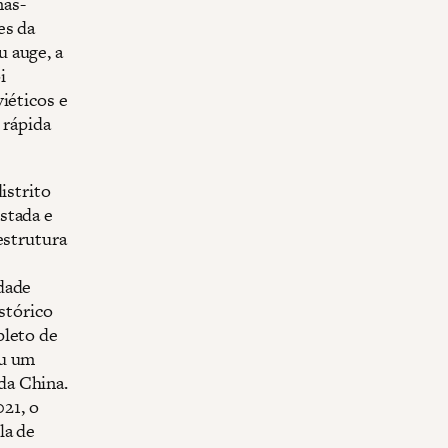
nas-
es da
 auge, a
i
iéticos e
 rápida
distrito
stada e
estrutura
dade
istórico
pleto de
eu um
da China.
21, o
la de