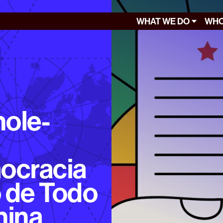
WHAT WE DO
WHO
ole-
ocracia
 de Todo
hina