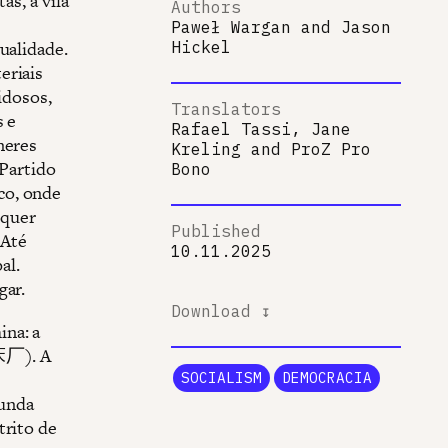
as, a vila
Authors
Paweł Wargan
and
Jason
ualidade.
Hickel
eriais
idosos,
Translators
s e
Rafael Tassi, Jane
neres
Kreling
and
ProZ Pro
 Partido
Bono
co, onde
lquer
Published
 Até
10.11.2025
pal.
gar.
Download ↧
ina: a
). A
SOCIALISM
DEMOCRACIA
gunda
trito de