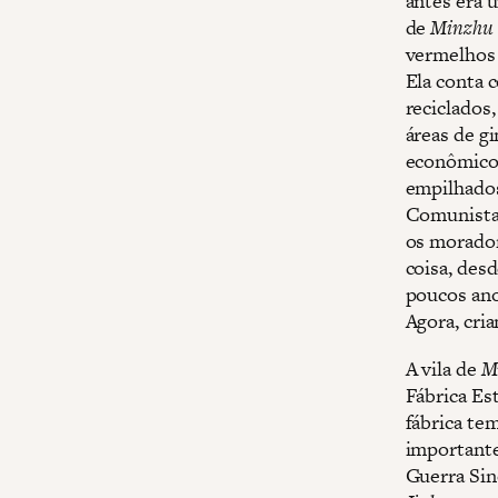
antes era u
de
Minzhu
vermelhos 
Ela conta 
reciclados,
áreas de g
econômicos
empilhados.
Comunista 
os morador
coisa, desd
poucos anos
Agora, cri
A vila de
M
Fábrica Es
fábrica te
importante
Guerra Sin