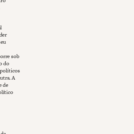
tro
l
oder
seu
corre sob
o do
políticos
utra. A
e de
lítico
 da