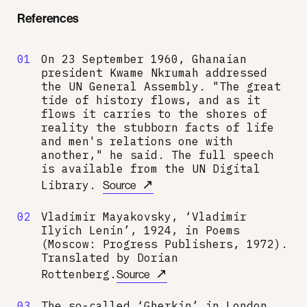
References
01
On 23 September 1960, Ghanaian
president Kwame Nkrumah addressed
the UN General Assembly. "The great
tide of history flows, and as it
flows it carries to the shores of
reality the stubborn facts of life
and men's relations one with
another," he said. The full speech
is available from the UN Digital
↗
Library.
Source
02
Vladimir Mayakovsky, ‘Vladimir
Ilyich Lenin’, 1924, in Poems
(Moscow: Progress Publishers, 1972).
Translated by Dorian
↗
Rottenberg.
Source
03
The so-called ‘Gherkin’ in London,