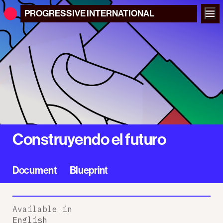
PROGRESSIVE
INTERNATIONAL
Construyendo el futuro
Document
Blueprint
Available in
English