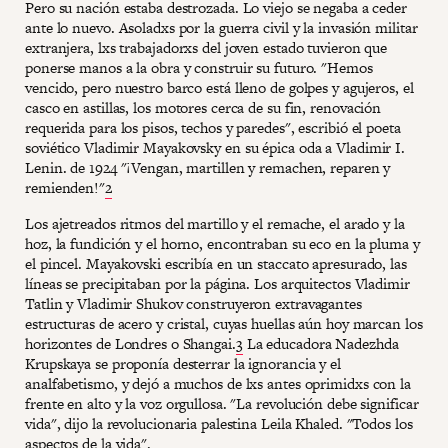
Pero su nación estaba destrozada. Lo viejo se negaba a ceder
ante lo nuevo. Asoladxs por la guerra civil y la invasión militar
extranjera, lxs trabajadorxs del joven estado tuvieron que
ponerse manos a la obra y construir su futuro. "Hemos
vencido, pero nuestro barco está lleno de golpes y agujeros, el
casco en astillas, los motores cerca de su fin, renovación
requerida para los pisos, techos y paredes", escribió el poeta
soviético Vladimir Mayakovsky en su épica oda a Vladimir I.
Lenin. de 1924 "¡Vengan, martillen y remachen, reparen y
remienden!"
2
Los ajetreados ritmos del martillo y el remache, el arado y la
hoz, la fundición y el horno, encontraban su eco en la pluma y
el pincel. Mayakovski escribía en un staccato apresurado, las
líneas se precipitaban por la página. Los arquitectos Vladimir
Tatlin y Vladimir Shukov construyeron extravagantes
estructuras de acero y cristal, cuyas huellas aún hoy marcan los
horizontes de Londres o Shangai.
3
La educadora Nadezhda
Krupskaya se proponía desterrar la ignorancia y el
analfabetismo, y dejó a muchos de lxs antes oprimidxs con la
frente en alto y la voz orgullosa. "La revolución debe significar
vida", dijo la revolucionaria palestina Leila Khaled. "Todos los
aspectos de la vida".