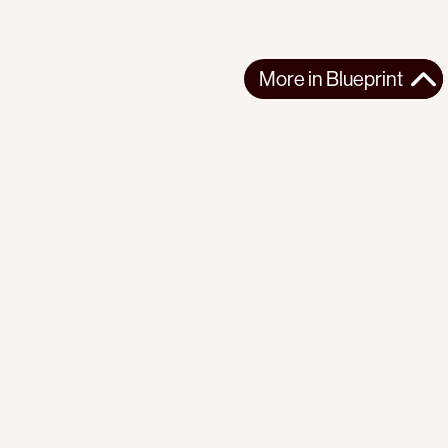
More in
Blueprint
More in
Blueprint
GLOBAL
BLUEPRINT
2025-06-26
Lissovolik: Action points for BRICS 2025