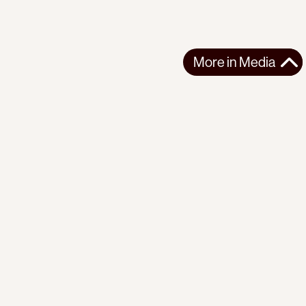
More in
Media
More in
Media
Support the movement
Make a donation
GLOBAL
MEDIA
2024-04-05
The last days of Julian Assange in Britain