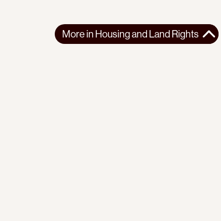
More in
Housing and Land Rights
More in
Housing and Land Rights
WEST ASIA
HOUSING AND LAND RIGHTS
2026-04-17
What it’s like to be a family caught in the crosshairs of
Israel’s ‘de-Palestinization’ of Jerusalem