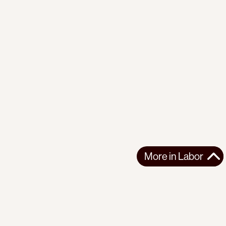
More in
Labor
More in
Labor