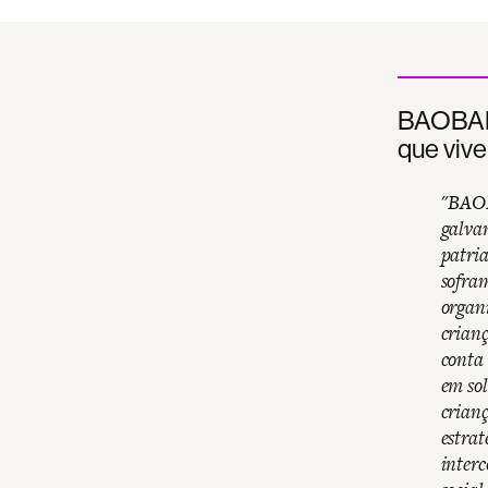
BAOBAB 
que vivem
"
BAOB
galva
patri
sofra
organi
crianç
conta
em so
crianç
estrat
interc