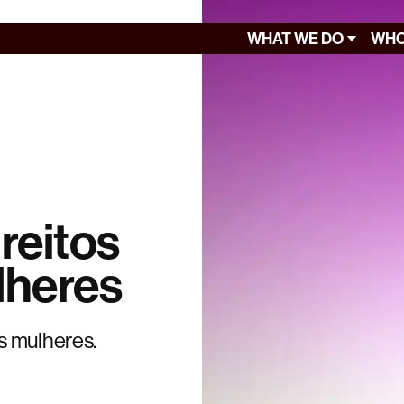
WHAT WE DO
WHO
reitos
lheres
s mulheres.