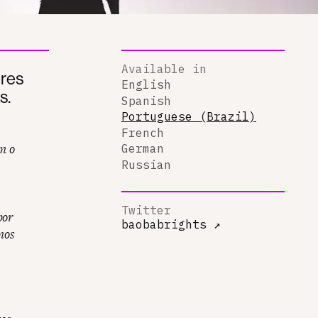
Available in
eres
English
s.
Spanish
Portuguese (Brazil)
French
m o
German
Russian
Twitter
por
baobabrights
↗
mos