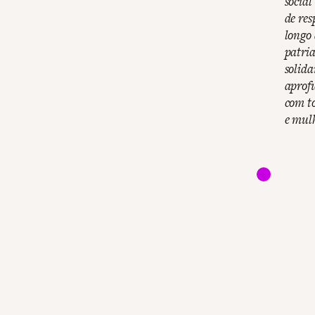
social
de res
longo 
patria
solida
aprofu
com to
e mul