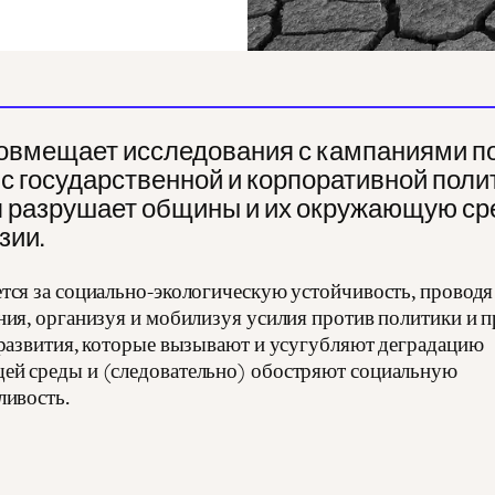
овмещает исследования с кампаниями п
с государственной и корпоративной поли
я разрушает общины и их окружающую ср
зии.
тся за социально-экологическую устойчивость, проводя
ния, организуя и мобилизуя усилия против политики и 
 развития, которые вызывают и усугубляют деградацию
й среды и (следовательно) обостряют социальную
ливость.