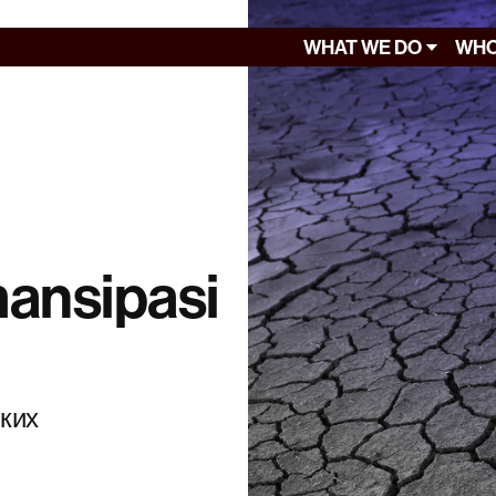
WHAT WE DO
WHO
mansipasi
ких