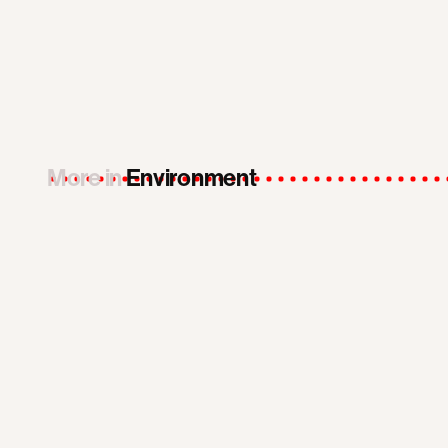
More in
Environment
Support the movement
Make a donation
Receive the Progressive