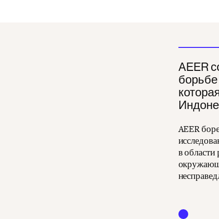
AEER с
борьбе 
котора
Индоне
AEER боре
исследова
в области
окружающе
несправед