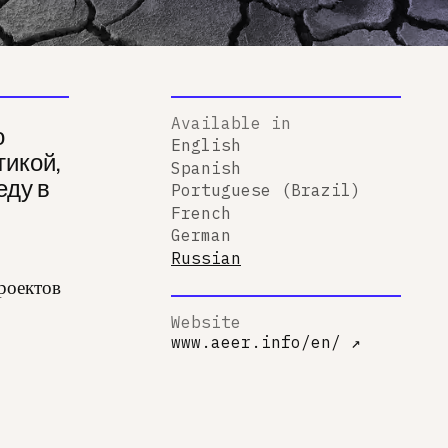
Available in
о
English
тикой,
Spanish
еду в
Portuguese (Brazil)
French
German
Russian
проектов
Website
www.aeer.info/en/
↗