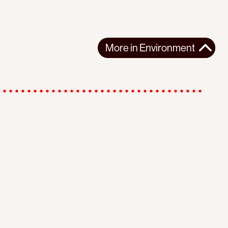
More in
Environment
r
Instagram
Youtube
Subscribe