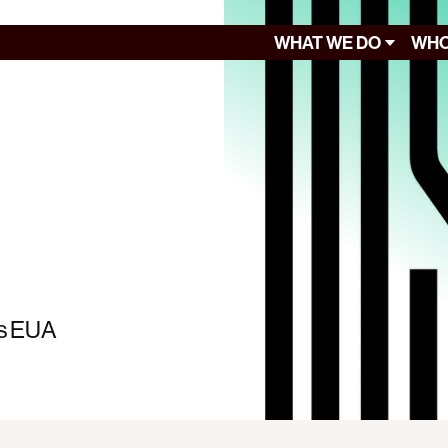
WHAT WE DO
WHO
os EUA