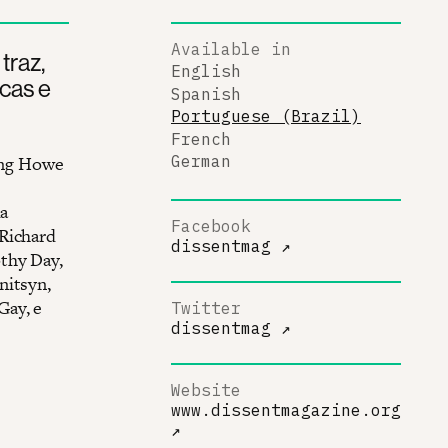
Available in
traz,
English
icas e
Spanish
Portuguese (Brazil)
French
ving Howe
German
s
da
Facebook
 Richard
dissentmag
↗
thy Day,
nitsyn,
Gay, e
Twitter
dissentmag
↗
Website
www.dissentmagazine.org
↗