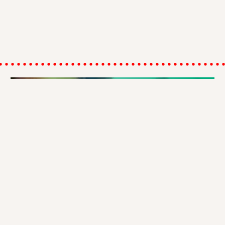
Follow us
Facebook
Twitte
Email
GLOBAL
MEDIA
2024-04-05
The last days of Julian Assange in Britain
The WikiLeaks publisher’s long and winding road