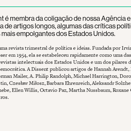
t é membra da coligação de nossa Agência e 
 de artigos longos, algumas das críticas polít
s mais empolgantes dos Estados Unidos.
uma revista trimestral de política e ideias. Fundada por Ir
ser em 1954, ela se estabeleceu rapidamente como uma da
 revistas intelectuais dos Estados Unidos e um dos pilares 
emocrática. A Dissent publicou artigos de Hannah Arendt,
rman Mailer, A. Philip Randolph, Michael Harrington, Doro
tin, Czesław Miłosz, Barbara Ehrenreich, Aleksandr Solzhe
ebe, Ellen Willis, Octavio Paz, Martha Nussbaum, Roxane 
ros.