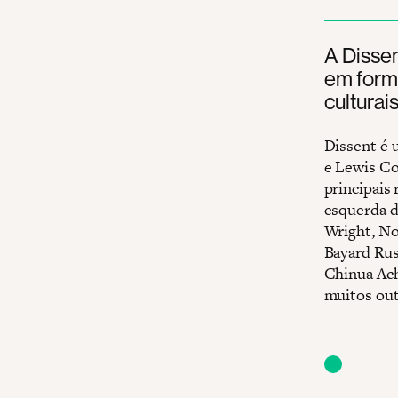
A Dissen
em forma
culturai
Dissent é 
e Lewis Co
principais
esquerda d
Wright, No
Bayard Rus
Chinua Ach
muitos out