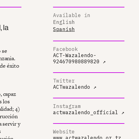
Available in
English
 la
Spanish
Facebook
 se
ACT-Wazalendo-
nzania.
924670980889820
↗
 de éxito
Twitter
ACTwazalendo
↗
, capaz
s los
Instagram
lidad; 4)
actwazalendo_official
↗
trucción
 servir y
s
Website
tución
www.actwazalendo.or.tz