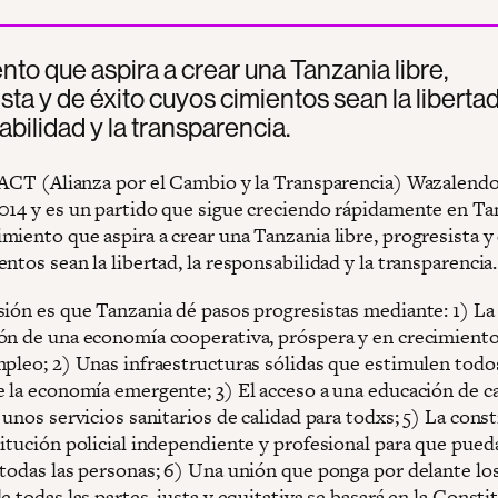
to que aspira a crear una Tanzania libre,
sta y de éxito cuyos cimientos sean la libertad,
bilidad y la transparencia.
 ACT (Alianza por el Cambio y la Transparencia) Wazalendo
014 y es un partido que sigue creciendo rápidamente en Ta
miento que aspira a crear una Tanzania libre, progresista y
ntos sean la libertad, la responsabilidad y la transparencia.
sión es que Tanzania dé pasos progresistas mediante: 1) La
ón de una economía cooperativa, próspera y en crecimiento
mpleo; 2) Unas infraestructuras sólidas que estimulen todo
e la economía emergente; 3) El acceso a una educación de ca
 unos servicios sanitarios de calidad para todxs; 5) La cons
itución policial independiente y profesional para que pueda
 todas las personas; 6) Una unión que ponga por delante lo
e todas las partes, justa y equitativa se basará en la Consti