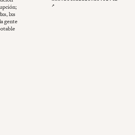
↗
rupción;
xs, lxs
la gente
potable