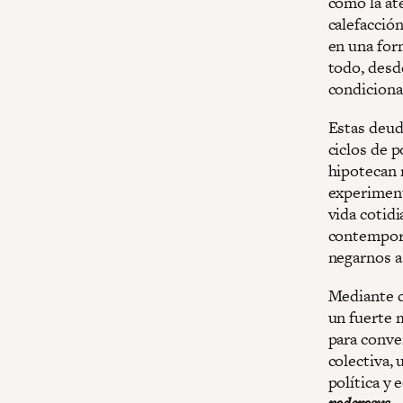
como la ate
calefacción
en una form
todo, desde
condiciona
Estas deuda
ciclos de p
hipotecan 
experimen
vida cotid
contemporá
negarnos a 
Mediante c
un fuerte 
para conver
colectiva, 
política y