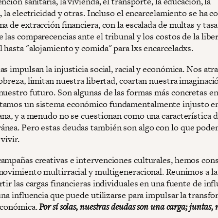
nción sanitaria, la vivienda, el transporte, la educación, la
, la electricidad y otras. Incluso el encarcelamiento se ha c
a de extracción financiera, con la escalada de multas y tas
 las comparecencias ante el tribunal y los costos de la libe
l hasta "alojamiento y comida" para lxs encarceladxs.
s impulsan la injusticia social, racial y económica. Nos atr
obreza, limitan nuestra libertad, coartan nuestra imaginaci
nuestro futuro. Son algunas de las formas más concretas e
tamos un sistema económico fundamentalmente injusto en
iana, y a menudo no se cuestionan como una característica de
nea. Pero estas deudas también son algo con lo que pod
vivir.
ampañas creativas e intervenciones culturales, hemos con
movimiento multirracial y multigeneracional. Reunimos a la
tir las cargas financieras individuales en una fuente de inf
una influencia que puede utilizarse para impulsar la transf
 económica.
Por sí solas, nuestras deudas son una carga; juntas,