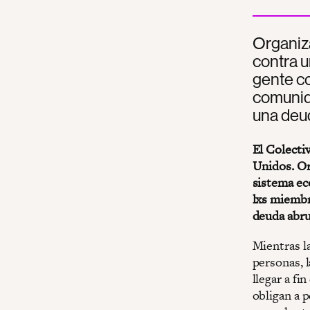
Organiza
contra u
gente c
comunida
una deu
El Colecti
Unidos. Or
sistema ec
lxs miembr
deuda abr
Mientras l
personas, 
llegar a fi
obligan a p