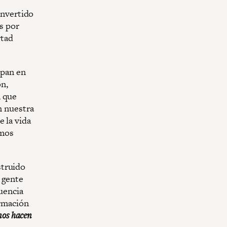
onvertido
as por
rtad
apan en
ón,
n que
 nuestra
 la vida
emos
struido
 gente
luencia
ormación
 nos hacen