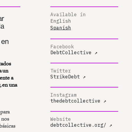
Available in
ar
English
la
Spanish
 en
Facebook
DebtCollective
↗
tados
a un
Twitter
StrikeDebt
↗
ente a
, en una
Instagram
thedebtcollective
↗
 para
s nos
Website
básicas
debtcollective.org/
↗