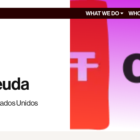
WHAT WE DO
WHO
euda
stados Unidos