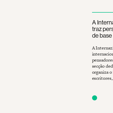
A Intern
traz per
de base d
A Internazi
internacion
pensadores
secção ded
organiza o 
escritores