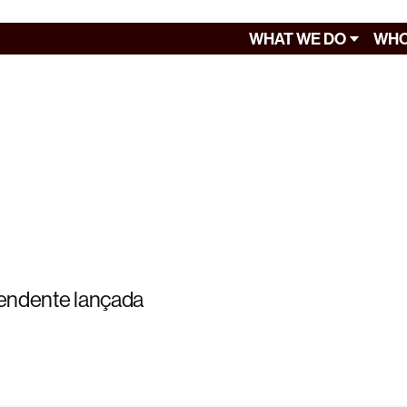
WHAT WE DO
WHO
ependente lançada