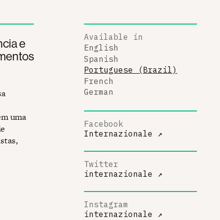
Available in
cia e
English
imentos
Spanish
Portuguese (Brazil)
French
sa
German
tem uma
Facebook
le
Internazionale
↗
stas,
Twitter
internazionale
↗
Instagram
internazionale
↗