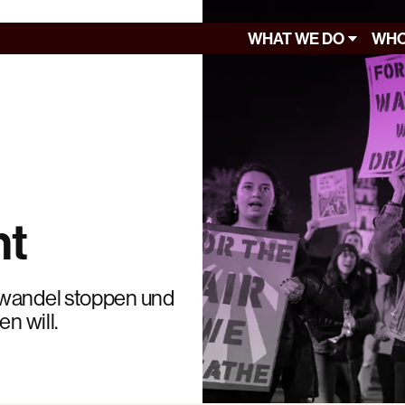
WHAT WE DO
WHO
nt
awandel stoppen und
n will.