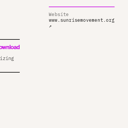
Website
www.sunrisemovement.org
↗
ownload
izing