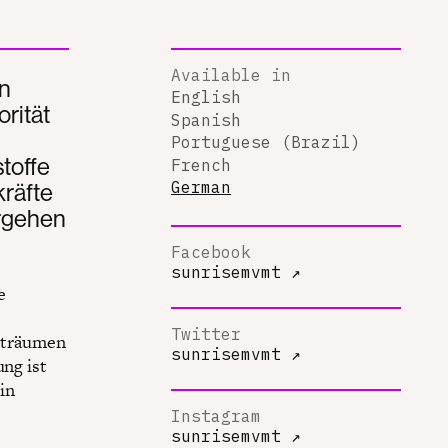
Available in
n
English
rität
Spanish
Portuguese (Brazil)
toffe
French
kräfte
German
ergehen
Facebook
sunrisemvmt
↗
e
Twitter
sträumen
sunrisemvmt
↗
ung ist
 in
Instagram
sunrisemvmt
↗