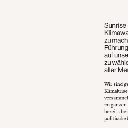
Sunrise
Klimawan
zu mach
Führungs
auf unse
zu wähle
aller M
Wir sind g
Klimakrise
versammel
im ganzen 
bereits be
politische