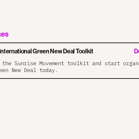
ces
 International Green New Deal Toolkit
D
 the Sunrise Movement toolkit and start organ
een New Deal today.