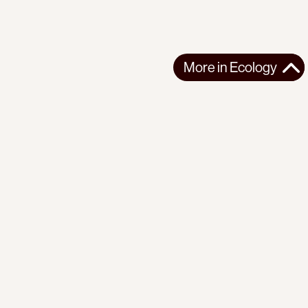
More in
Ecology
More in
Ecology
LATIN AMERICA
ECOLOGY
2026-05-11