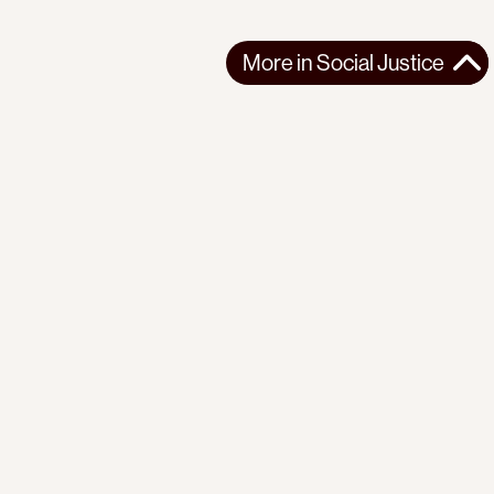
More in
Social Justice
More in
Social Justice
Support the movement
Make a donation
AFRICA
SOCIAL JUSTICE
2026-03-13
Follow us
Reflections on seven years of organizing with the Mathare
Social Justice Centre
Facebook
Twitter
Instagram
Youtube