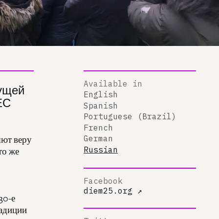
Available in
жущей
English
ЕС
Spanish
Portuguese (Brazil)
French
яют веру
German
Russian
то же
Facebook
diem25.org
↗
30-е
радиции