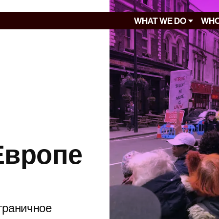
WHAT WE DO
WHO
Европе
сграничное