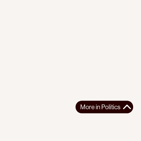
More in
Politics