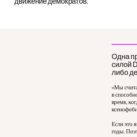
движение демократов.
Одна п
силой 
либо де
«Мы счита
в способн
время, ког
ксенофоби
Если это я
годы. Поэ