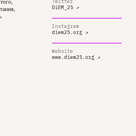
того,
Twitter
DiEM_25
↗
тания,
ь
Instagram
diem25.org
↗
Website
www.diem25.org
↗