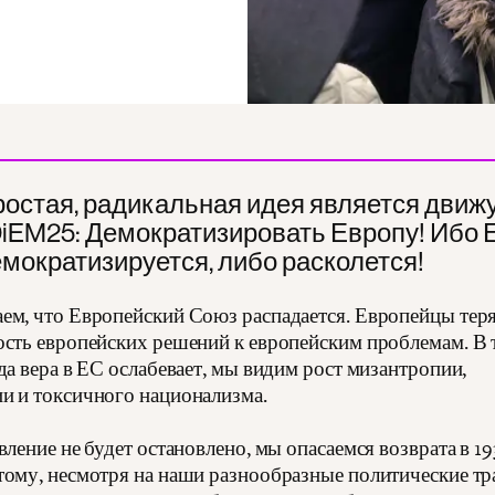
ростая, радикальная идея является дви
DiEM25: Демократизировать Европу! Ибо 
мократизируется, либо расколется!
ем, что Европейский Союз распадается. Европейцы тер
ость европейских решений к европейским проблемам. В 
да вера в ЕС ослабевает, мы видим рост мизантропии,
и и токсичного национализма.
вление не будет остановлено, мы опасаемся возврата в 19
тому, несмотря на наши разнообразные политические т