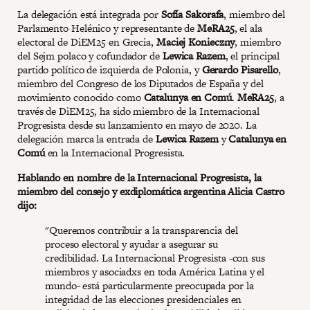
La delegación está integrada por
Sofía Sakorafa
, miembro del
Parlamento Helénico y representante de
MeRA25
, el ala
electoral de DiEM25 en Grecia,
Maciej Konieczny
, miembro
del Sejm polaco y cofundador de
Lewica Razem
, el principal
partido político de izquierda de Polonia, y
Gerardo Pisarello
,
miembro del Congreso de los Diputados de España y del
movimiento conocido como
Catalunya en Comú
.
MeRA25
, a
través de DiEM25, ha sido miembro de la Internacional
Progresista desde su lanzamiento en mayo de 2020. La
delegación marca la entrada de
Lewica Razem
y
Catalunya en
Comú
en la Internacional Progresista.
Hablando en nombre de la Internacional Progresista, la
miembro del consejo y exdiplomática argentina Alicia Castro
dijo:
"Queremos contribuir a la transparencia del
proceso electoral y ayudar a asegurar su
credibilidad. La Internacional Progresista -con sus
miembros y asociadxs en toda América Latina y el
mundo- está particularmente preocupada por la
integridad de las elecciones presidenciales en