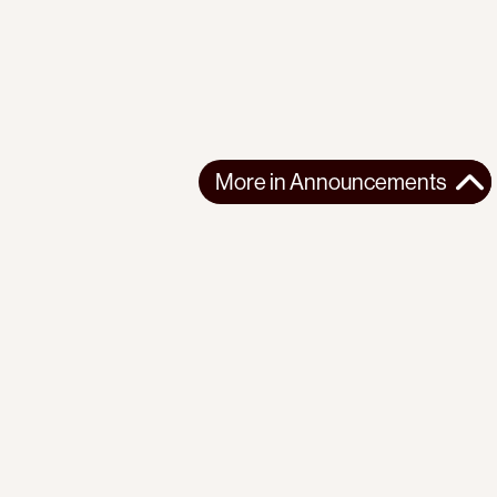
More in
Announcements
More in
Announcements