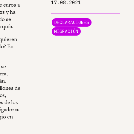
17.08.2021
e euros a
xs y ha
do se
DECLARACIONES
rquía.
MIGRACIÓN
 quieren
lo? En
 se
rra,
án.
llones de
os,
es de los
tigadorxs
gio en