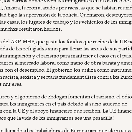
 los barrios donde viven lxs inmigrantes en el distrito de 
al, Ankara, fueron atacados por racistas que se habían reun
dad bajo la supervisión de la policía. Quemaron, destruyero
as casas, los lugares de trabajo y los vehículos de lxs inmig
s muchxs resultaron heridxs.
o del AKP-MHP, que gasta los fondos que recibe de la UE n
a vida de lxs refugiadxs sino para llenar las arcas de sus partid
antiinmigración y el racismo para mantener el caos en el paí
grantes al mercado laboral como mano de obra barata y amen
xs con el desempleo. El gobierno los utiliza como instrum
 racista, sexista y sectaria fundamentalista contra lxs kurdx
as mujeres.
turco y el gobierno de Erdogan fomentan el racismo, el odio
tra lxs inmigrantes en el país debido al sucio acuerdo de
 con la UE y el apoyo financiero que reciben. La UE financi
ce que la vida de lxs inmigrantes sea una pesadilla!
 llamado a lxs trabajadorxs de Europa para que alcen su v