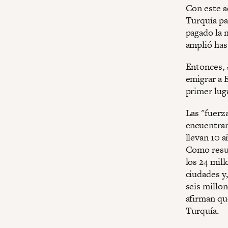
Con este a
Turquía par
pagado la m
amplió hast
Entonces, 
emigrar a E
primer luga
Las "fuerza
encuentran
llevan 10 a
Como resul
los 24 mil
ciudades y,
seis millo
afirman que
Turquía.