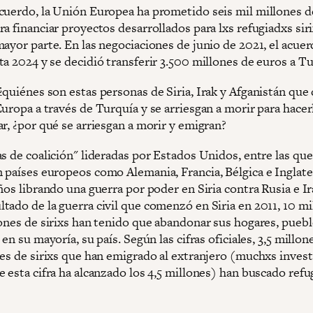
cuerdo, la Unión Europea ha prometido seis mil millones d
a financiar proyectos desarrollados para lxs refugiadxs siri
ayor parte. En las negociaciones de junio de 2021, el acuer
a 2024 y se decidió transferir 3.500 millones de euros a Tu
¿quiénes son estas personas de Siria, Irak y Afganistán que
uropa a través de Turquía y se arriesgan a morir para hacer
r, ¿por qué se arriesgan a morir y emigran?
s de coalición" lideradas por Estados Unidos, entre las que
 países europeos como Alemania, Francia, Bélgica e Inglate
ños librando una guerra por poder en Siria contra Rusia e Ir
tado de la guerra civil que comenzó en Siria en 2011, 10 mi
lones de sirixs han tenido que abandonar sus hogares, puebl
 en su mayoría, su país. Según las cifras oficiales, 3,5 millon
nes de sirixs que han emigrado al extranjero (muchxs inves
 esta cifra ha alcanzado los 4,5 millones) han buscado refu