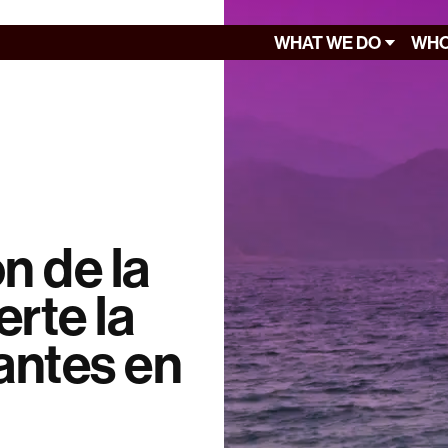
WHAT WE DO
WHO
n de la
erte la
rantes en