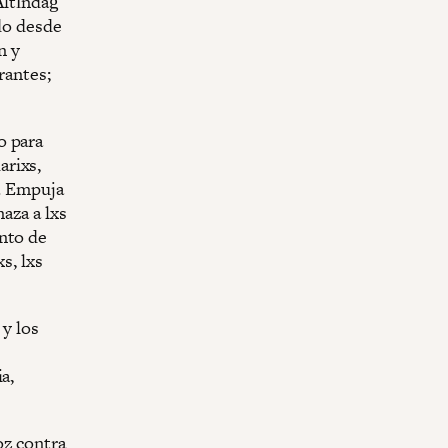
Altındağ
ido desde
n y
rantes;
o para
arixs,
s. Empuja
aza a lxs
ento de
s, lxs
 y los
a,
oz contra