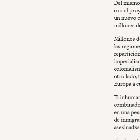
Del mismo 
con el pro
un nuevo c
millones d
Millones d
las regione
repartició
imperialis
colonialis
otro lado, 
Europa a c
El inhuman
combinado c
en una pesa
de inmigran
asesinadxs