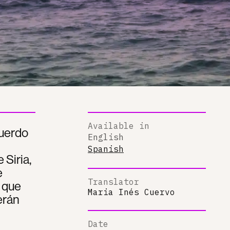
Available in
cuerdo
English
Spanish
Siria,
e
Translator
s que
Maria Inés Cuervo
erán
Date