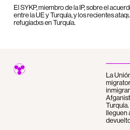
El SYKP, miembro de la IP, sobre el acuer
entre la UE y Turquía, y los recientes ataq
refugiadxs en Turquía.
La Unión
migrator
inmigran
Afganist
Turquía.
lleguen 
devuelto