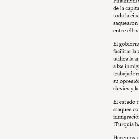
Finalmente,
de la capit
toda la ciu
saquearon l
entre ellx
El gobiern
facilitar l
utiliza la 
a lxs inmi
trabajador
su opresión
alevíes y l
El estado 
ataques con
inmigración
¡Turquía ha
Hacemos un