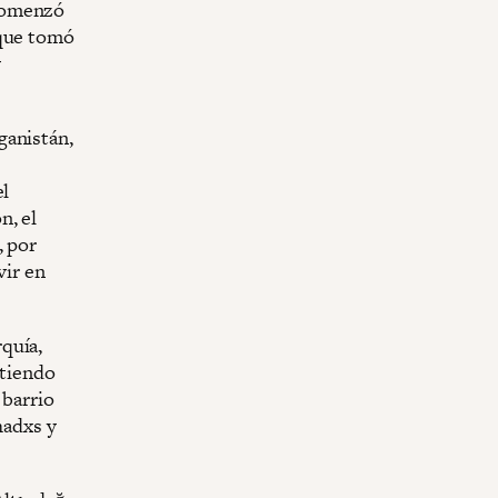
 comenzó
 que tomó
y
ganistán,
el
n, el
, por
vir en
quía,
rtiendo
 barrio
hadxs y