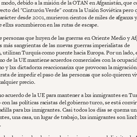
modo, debido a la misión de la OTAN en Afganistán, que
yecto del "Cinturón Verde" contra la Unión Soviética pero
arácter desde 2001, murieron cientos de miles de afganxs 
e ellxs sucumbieron en las rutas de escape.
e personas que huyen de las guerras en Oriente Medio y Af
s más sangrientas de las nuevas guerras imperialistas de
n, utilizan Turquía como puente hacia Europa. Por un lado, 
mo de la UE mantiene acuerdos comerciales con la ocupació
mo y lxs dictadorxs reaccionarixs que provocan la migración
trata de impedir el paso de las personas que solo quieren vi
ualquier precio.
o acuerdo de la UE para mantener a lxs inmigrantes en Tur
on las políticas racistas del gobierno turco, se está convi
dilla para lxs inmigrantes. Casi todos los días se quema un
tes, una casa, un lugar de trabajo, lxs inmigrantes son linc
.