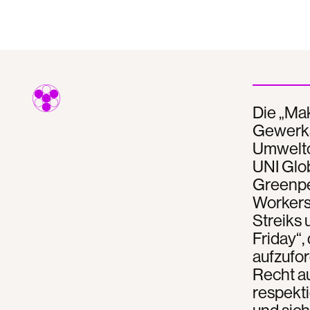
Die „Ma
Gewerksc
Umwelto
UNI Glob
Greenpe
Workers 
Streiks 
Friday“
aufzufor
Recht au
respekti
und sich