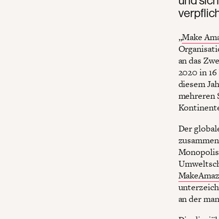
verpflic
„
Make Ama
Organisat
an das Zwe
2020 in 16
diesem Jah
mehreren S
Kontinente
Der global
zusammenbr
Monopolism
Umweltsch
MakeAmaz
unterzeich
an der man