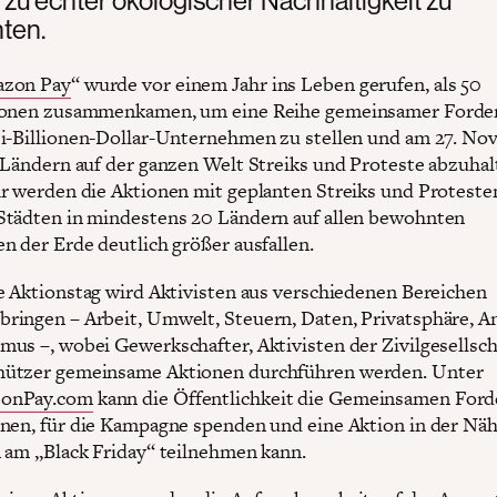
hten.
zon Pay
“ wurde vor einem Jahr ins Leben gerufen, als 50
ionen zusammenkamen, um eine Reihe gemeinsamer Forde
i-Billionen-Dollar-Unternehmen zu stellen und am 27. N
 Ländern auf der ganzen Welt Streiks und Proteste abzuhal
r werden die Aktionen mit geplanten Streiks und Proteste
tädten in mindestens 20 Ländern auf allen bewohnten
n der Erde deutlich größer ausfallen.
e Aktionstag wird Aktivisten aus verschiedenen Bereichen
ingen – Arbeit, Umwelt, Steuern, Daten, Privatsphäre, An
us –, wobei Gewerkschafter, Aktivisten der Zivilgesellsch
ützer gemeinsame Aktionen durchführen werden. Unter
onPay.com
kann die Öffentlichkeit die Gemeinsamen For
nen, für die Kampagne spenden und eine Aktion in der Näh
 am „Black Friday“ teilnehmen kann.