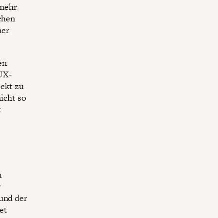
 mehr
chen
ner
en
UX-
ekt zu
nicht so
t
m
r
 und der
et