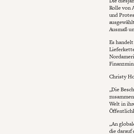
Die diesjä
Rolle von 
und Protes
ausgewählt
Ausmaß und
Es handelt 
Lieferkette
Nordamerik
Finanzmini
Christy Ho
„Die Besch
zusammenge
Welt in ih
Öffentlic
„An global
die darauf