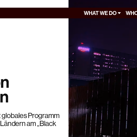
WHAT WE DO
WHO
on
en
t globales Programm
0 Ländern am „Black