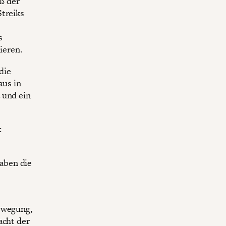
ß der
Streiks
s
ieren.
die
aus in
 und ein
:
aben die
Bewegung,
acht der