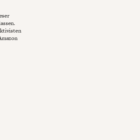
eser
assen.
ktivisten
 Amazon