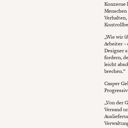
Konzerne h
Menschen s
Verhalten,
Kontrollbe
„Wie wir ü
Arbeiter –
Designer s
fordern, de
leicht abs
brechen.“
Casper Ge
Progressiv
„Von der G
Versand un
Auslieferu
Verwaltung