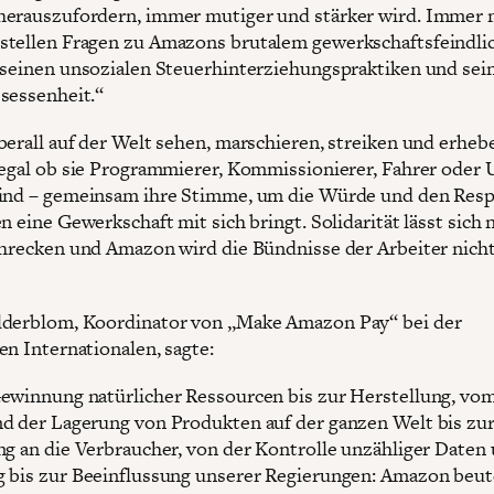
erauszufordern, immer mutiger und stärker wird. Immer
tellen Fragen zu Amazons brutalem gewerkschaftsfeindli
 seinen unsozialen Steuerhinterziehungspraktiken und sei
sessenheit.“
berall auf der Welt sehen, marschieren, streiken und erheb
 egal ob sie Programmierer, Kommissionierer, Fahrer oder 
ind – gemeinsam ihre Stimme, um die Würde und den Resp
n eine Gewerkschaft mit sich bringt. Solidarität lässt sich 
chrecken und Amazon wird die Bündnisse der Arbeiter nich
lderblom, Koordinator von „Make Amazon Pay“ bei der
en Internationalen, sagte:
ewinnung natürlicher Ressourcen bis zur Herstellung, vo
d der Lagerung von Produkten auf der ganzen Welt bis zu
ng an die Verbraucher, von der Kontrolle unzähliger Daten
 bis zur Beeinflussung unserer Regierungen: Amazon beut