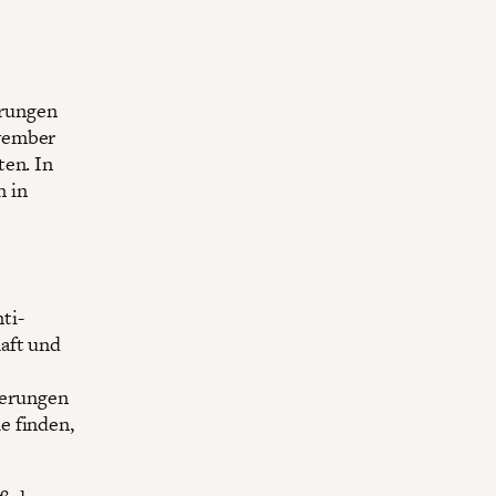
rungen
ovember
ten. In
n in
ti-
aft und
derungen
e finden,