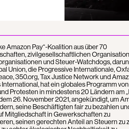
ke Amazon Pay“-Koalition aus über 70
haften, zivilgesellschaftlichen Organisatio
rganisationen und Steuer-Watchdogs, darun
al Union, die Progressive Internationale, Oxf
ace, 350.org, Tax Justice Network und Ama
International, hat ein globales Programm von
und Protesten in mindestens 20 Ländern am 
, dem 26. November 2021, angekündigt, um A
dern, seine Beschäftigten fair zu bezahlen und
f Mitgliedschaft in Gewerkschaften zu
eren, seinen gerechten Anteil an Steuern zu 
 zu echter ökologischer Nachhaltigkeit zu