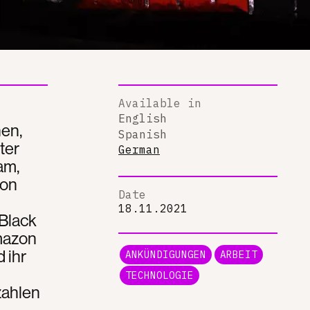
Available in
English
nen,
Spanish
ter
German
am,
zon
Date
18.11.2021
„Black
mazon
 ihr
ANKÜNDIGUNGEN
ARBEIT
TECHNOLOGIE
zahlen