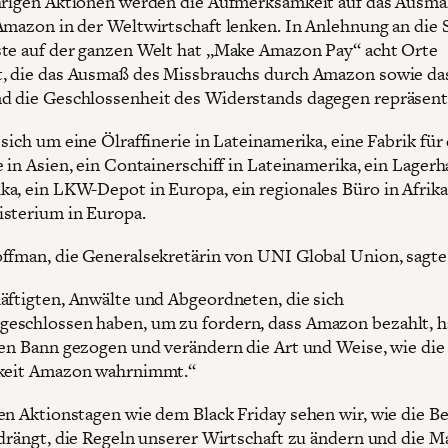
hrigen Aktionen werden die Aufmerksamkeit auf das Ausma
Amazon in der Weltwirtschaft lenken. In Anlehnung an die 
te auf der ganzen Welt hat „Make Amazon Pay“ acht Orte
, die das Ausmaß des Missbrauchs durch Amazon sowie da
 die Geschlossenheit des Widerstands dagegen repräsent
sich um eine Ölraffinerie in Lateinamerika, eine Fabrik für 
 in Asien, ein Containerschiff in Lateinamerika, ein Lagerh
a, ein LKW-Depot in Europa, ein regionales Büro in Afrika
sterium in Europa.
ffman, die Generalsekretärin von UNI Global Union, sagte
äftigten, Anwälte und Abgeordneten, die sich
schlossen haben, um zu fordern, dass Amazon bezahlt, h
ren Bann gezogen und verändern die Art und Weise, wie die
hkeit Amazon wahrnimmt.“
en Aktionstagen wie dem Black Friday sehen wir, wie die 
 drängt, die Regeln unserer Wirtschaft zu ändern und die M