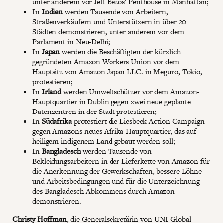
unter anderem vor Jeff Bezos' Penthouse in Manhattan;
In
Indien
werden Tausende von Arbeitern,
Straßenverkäufern und Unterstützern in über 20
Städten demonstrieren, unter anderem vor dem
Parlament in Neu-Delhi;
In
Japan
werden die Beschäftigten der kürzlich
gegründeten Amazon Workers Union vor dem
Hauptsitz von Amazon Japan LLC. in Meguro, Tokio,
protestieren;
In
Irland
werden Umweltschützer vor dem Amazon-
Hauptquartier in Dublin gegen zwei neue geplante
Datenzentren in der Stadt protestieren;
In
Südafrika
protestiert die Liesbeek Action Campaign
gegen Amazons neues Afrika-Hauptquartier, das auf
heiligem indigenem Land gebaut werden soll;
In
Bangladesch
werden Tausende von
Bekleidungsarbeitern in der Lieferkette von Amazon für
die Anerkennung der Gewerkschaften, bessere Löhne
und Arbeitsbedingungen und für die Unterzeichnung
des Bangladesch-Abkommens durch Amazon
demonstrieren.
Christy Hoffman
, die Generalsekretärin von UNI Global