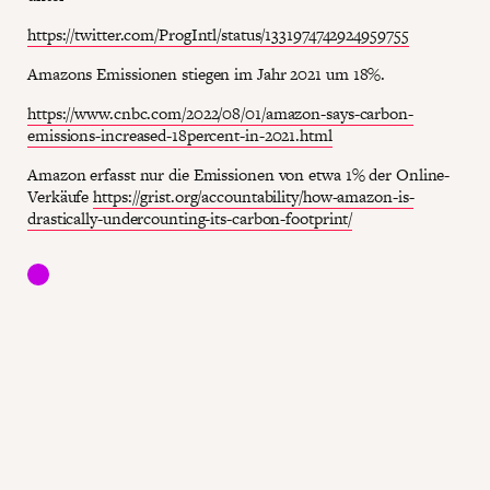
https://twitter.com/ProgIntl/status/1331974742924959755
Amazons Emissionen stiegen im Jahr 2021 um 18%.
https://www.cnbc.com/2022/08/01/amazon-says-carbon-
emissions-increased-18percent-in-2021.html
Amazon erfasst nur die Emissionen von etwa 1% der Online-
Verkäufe
https://grist.org/accountability/how-amazon-is-
drastically-undercounting-its-carbon-footprint/