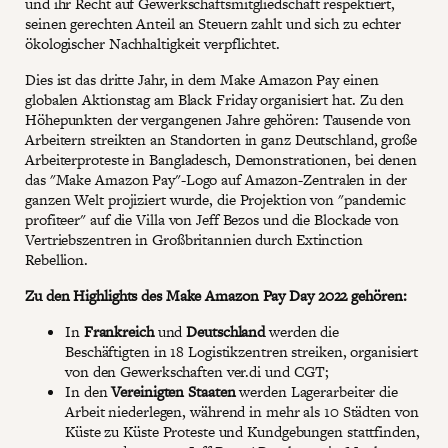
und ihr Recht auf Gewerkschaftsmitgliedschaft respektiert,
seinen gerechten Anteil an Steuern zahlt und sich zu echter
ökologischer Nachhaltigkeit verpflichtet.
Dies ist das dritte Jahr, in dem Make Amazon Pay einen
globalen Aktionstag am Black Friday organisiert hat. Zu den
Höhepunkten der vergangenen Jahre gehören: Tausende von
Arbeitern streikten an Standorten in ganz Deutschland, große
Arbeiterproteste in Bangladesch, Demonstrationen, bei denen
das "Make Amazon Pay"-Logo auf Amazon-Zentralen in der
ganzen Welt projiziert wurde, die Projektion von "pandemic
profiteer" auf die Villa von Jeff Bezos und die Blockade von
Vertriebszentren in Großbritannien durch Extinction
Rebellion.
Zu den Highlights des Make Amazon Pay Day 2022 gehören:
In
Frankreich
und
Deutschland
werden die
Beschäftigten in 18 Logistikzentren streiken, organisiert
von den Gewerkschaften ver.di und CGT;
In den
Vereinigten Staaten
werden Lagerarbeiter die
Arbeit niederlegen, während in mehr als 10 Städten von
Küste zu Küste Proteste und Kundgebungen stattfinden,