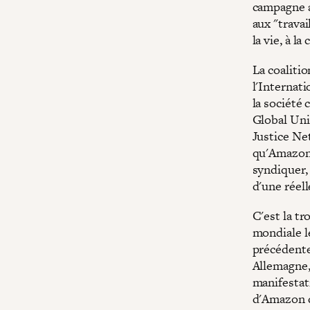
campagne a
aux "travai
la vie, à l
La coalitio
l'Internati
la société 
Global Uni
Justice Ne
qu'Amazon 
syndiquer, 
d'une réel
C'est la t
mondiale l
précédentes
Allemagne,
manifestat
d'Amazon d