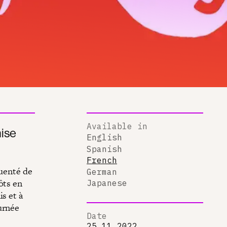
Available in
ise
English
Spanish
French
quenté de
German
ôts en
Japanese
s et à
urnée
Date
25.11.2022