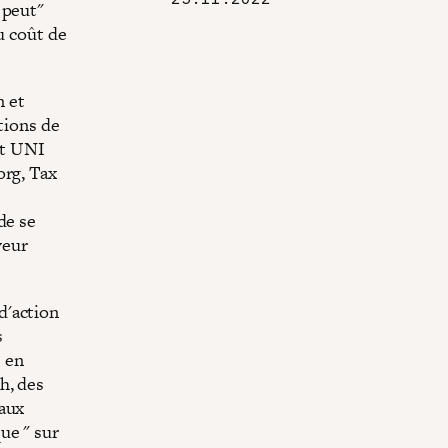
 peut"
u coût de
n et
tions de
ont UNI
org, Tax
de se
veur
d'action
s
s en
h, des
iaux
ue " sur