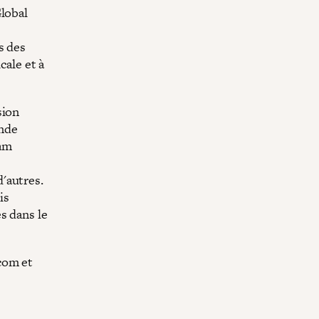
Global
s des
cale et à
sion
onde
oam
s
'autres.
is
s dans le
com et