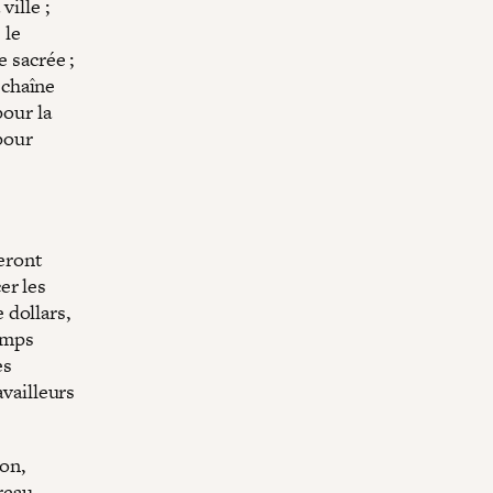
ille ;
 le
 sacrée ;
a chaîne
our la
pour
seront
er les
 dollars,
temps
es
availleurs
on,
reau