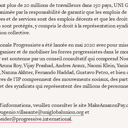
nt plus de 20 millions de travailleurs dans 150 pays, UNI 
animée par la responsabilité de garantir que les emplois de
s et de services sont des emplois décents et que les droit
s sont protégés, y compris le droit à la représentation syndi
tion collective.
ionale Progressiste a été lancée en mai 2020 avec pour mis
rganiser et de mobiliser les forces progressistes dans le m
IP est soutenue par un conseil consultatif qui comprend N
runa Roy, Vijay Prashad, Andres Arauz, Naomi Klein, Yani
, Nazma Akhter, Fernando Haddad, Gustavo Petro, et bien d
s de l'IP comprennent des mouvements sociaux, des part
 et des syndicats qui représentent des millions de personne
d'informations, veuillez consulter le site MakeAmazonPay.
eugenio.villasante@uniglobalunion.org
et
eider@progressive.international
.