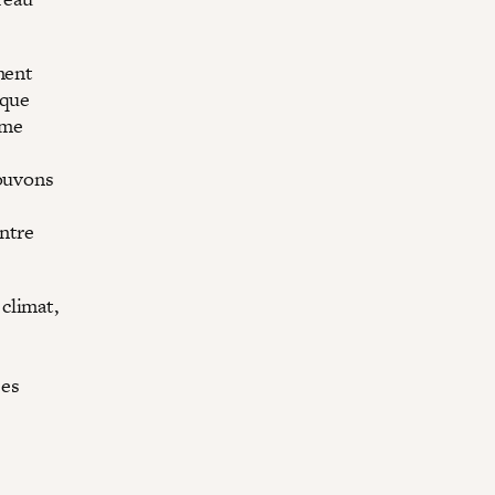
nent
 que
ème
pouvons
ontre
climat,
ses