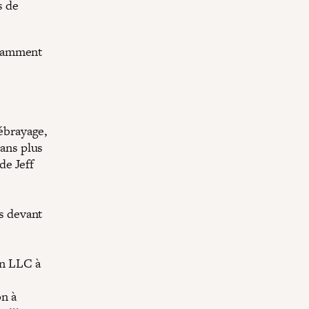
s de
otamment
débrayage,
ans plus
de Jeff
s devant
an LLC à
on à