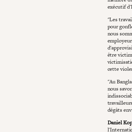
exécutif d'
"Les trava
pour gonfl
nous somme
employeur 
d'approvis
être victim
victimisat
cette viole
"Au Bangla
nous savons
indissocia
travailleur
dégâts en
Daniel Kop
l'Internati