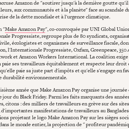
ccuse Amazon de "soutirer jusqu'à la dernière goutte qu'il
lleurs, aux communautés et à la planète" face au scandale d
a crise de la dette mondiale et à l'urgence climatique.
n "
Make Amazon Pay
", co-convoquée par UNI Global Unio
onale Progressiste, regroupe plus de 80 syndicats, organisa
civile, écologistes et organismes de surveillance fiscale, d
on, l'Internationale Progressiste, Oxfam, Greenpeace, 350.
twork et Amazon Workers International. La coalition exige
paie ses travailleurs équitablement et respecte leur droit 
qu'elle paie sa juste part d'impôts et qu'elle s'engage en fa
le durabilité environnementale.
roisième année que Make Amazon Pay organise une journée 
e jour du Black Friday. Parmi les faits marquants des année
, citons : des milliers de travailleurs en grève sur des site
 d'importantes manifestations de travailleurs au Banglades
ions projetant le logo Make Amazon Pay sur les sièges soc
ans le monde entier, la projection de " profiteur pandémiq