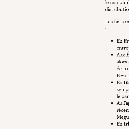
le manoir d
distributi
Les faits 
:
En
Fr
entre
Aux
É
alors
de 10
Bezos
En I
n
sympa
le pa
Au
Ja
récem
Megur
En
Ir