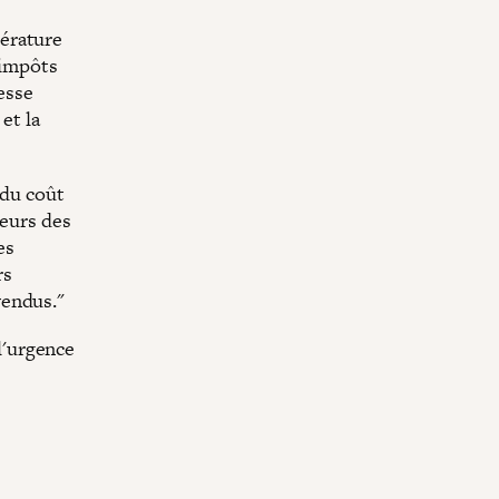
érature
 impôts
esse
et la
 du coût
leurs des
es
rs
vendus."
 l'urgence