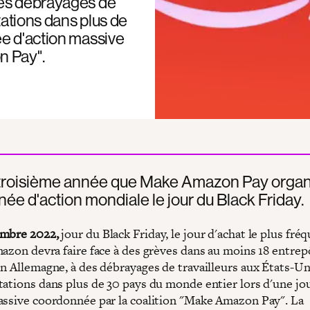
des débrayages de
tations dans plus de
ée d'action massive
n Pay".
a troisième année que Make Amazon Pay organ
née d'action mondiale le jour du Black Friday.
embre 2022,
jour du Black Friday, le jour d'achat le plus fré
mazon devra faire face à des grèves dans au moins 18 entrep
n Allemagne, à des débrayages de travailleurs aux États-Uni
tations dans plus de 30 pays du monde entier lors d'une jo
assive coordonnée par la coalition "Make Amazon Pay". La