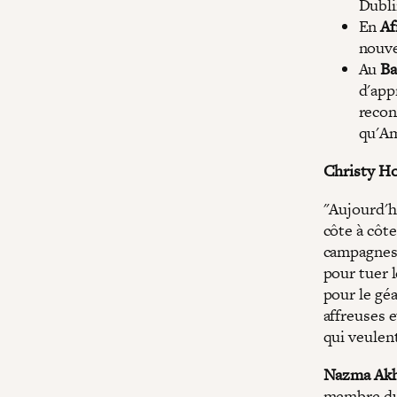
Dubli
En
Af
nouve
Au
Ba
d'app
recon
qu'Am
Christy H
"Aujourd'hu
côte à côt
campagnes 
pour tuer l
pour le gé
affreuses e
qui veulen
Nazma Akh
membre du 