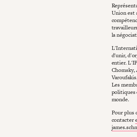
Représenta
Union est 
compétence
travailleur
la négocia
L'Internat
d'unir, d'o
entier. L'
Chomsky, A
Varoufakis
Les membre
politiques
monde.
Pour plus 
contacter
james.schn