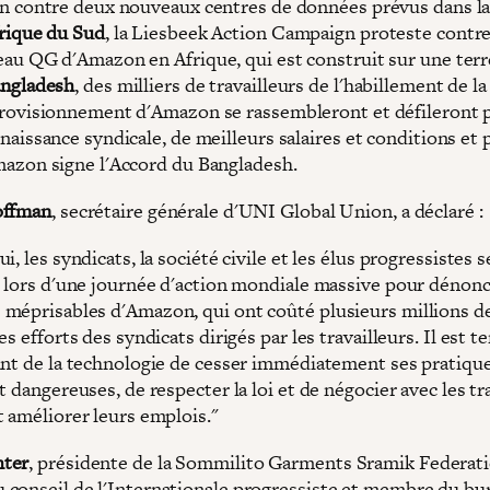
n contre deux nouveaux centres de données prévus dans la v
rique du Sud
, la Liesbeek Action Campaign proteste contre
au QG d'Amazon en Afrique, qui est construit sur une terre
ngladesh
, des milliers de travailleurs de l'habillement de l
rovisionnement d'Amazon se rassembleront et défileront p
naissance syndicale, de meilleurs salaires et conditions et 
azon signe l'Accord du Bangladesh.
offman
, secrétaire générale d'UNI Global Union, a déclaré :
i, les syndicats, la société civile et les élus progressistes 
e lors d'une journée d'action mondiale massive pour dénonc
méprisables d'Amazon, qui ont coûté plusieurs millions de
es efforts des syndicats dirigés par les travailleurs. Il est 
ant de la technologie de cesser immédiatement ses pratiqu
t dangereuses, de respecter la loi et de négocier avec les tr
t améliorer leurs emplois."
ter
, présidente de la Sommilito Garments Sramik Federati
conseil de l'Internationale progressiste et membre du bu