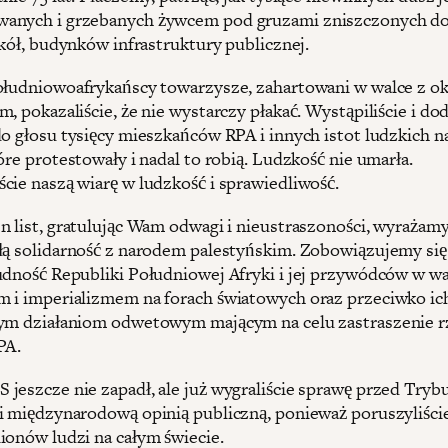
anych i grzebanych żywcem pod gruzami zniszczonych d
zkół, budynków infrastruktury publicznej.
ołudniowoafrykańscy towarzysze, zahartowani w walce z 
, pokazaliście, że nie wystarczy płakać. Wystąpiliście i dod
do głosu tysięcy mieszkańców RPA i innych istot ludzkich n
óre protestowały i nadal to robią. Ludzkość nie umarła.
cie naszą wiarę w ludzkość i sprawiedliwość.
n list, gratulując Wam odwagi i nieustraszoności, wyrażam
łą solidarność z narodem palestyńskim. Zobowiązujemy się
udność Republiki Południowej Afryki i jej przywódców w wa
 i imperializmem na forach światowych oraz przeciwko ic
ym działaniom odwetowym mającym na celu zastraszenie r
PA.
jeszcze nie zapadł, ale już wygraliście sprawę przed Try
i międzynarodową opinią publiczną, ponieważ poruszyliście
ionów ludzi na całym świecie.