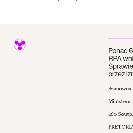
Ponad 60
RPA wni
Sprawie
przez Iz
Szanowna 
Ministers
460 Soutpa
PRETORI