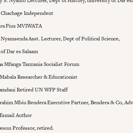
ry S. Nyanto Lecturer, Dept of History, university of Dar e
 Chachage Independent
ora Pius MVIWATA
 Nyamsenda Asst. Lecturer, Dept of Political Science,
 of Dar es Salaam
na Mfanga Tanzania Socialist Forum
 Mabala Researcher & Educationist
Hamdani Retired UN WFP Staff
brahim Mbiu Bendera Executive Partner, Bendera & Co, Ad
Esmail Author
eson Professor, retired.