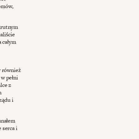
omów,
okrutnym
aliście
a całym
y również
 w pełni
lce z
h
ządu i
bunałem
 serca i