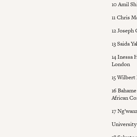
10 Amil Sh
11 Chris M
12 Joseph 
13 Saida Y
14 Inessa 
London
15 Wilbert
16 Bahame
African C
17 Ng’wanz
University