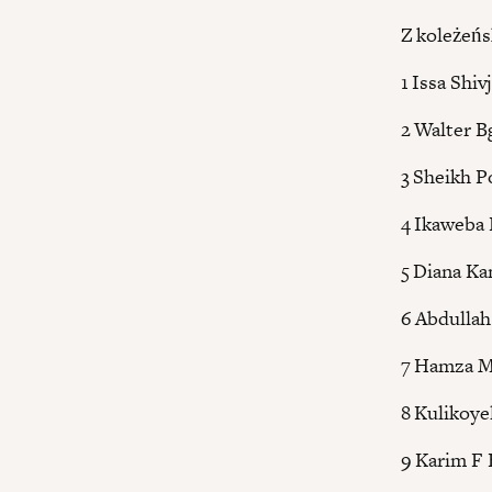
Z koleżeńs
1 Issa Shiv
2 Walter 
3 Sheikh P
4 Ikaweba
5 Diana Ka
6 Abdullah
7 Hamza Mu
8 Kulikoye
9 Karim F H