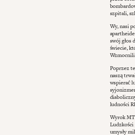
bombardow
szpitali, s
Wy, nasi p
apartheidem
swój głos 
świecie, kt
Wzmocniliś
Poprzez te
naszą trwa
wspierać l
syjonizmem
diaboliczn
ludności R
Wyrok MTS 
Ludzkości 
umysły mil