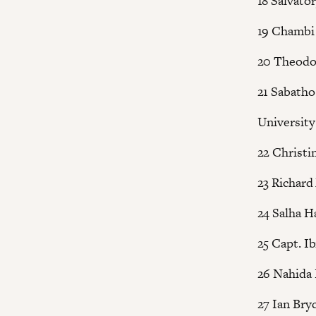
18 Salvato
19 Chambi
20 Theod
21 Sabatho
University
22 Christi
23 Richard
24 Salha 
25 Capt. I
26 Nahida 
27 Ian Bryc