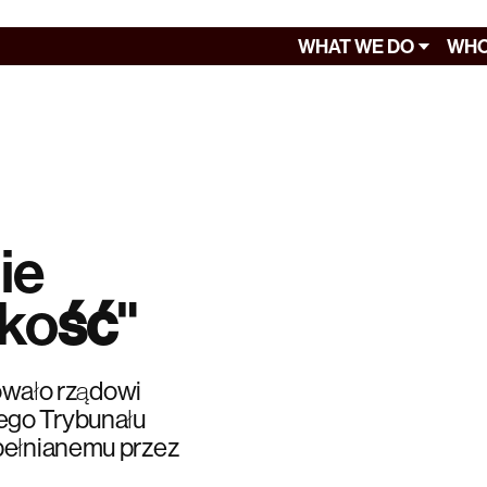
WHAT WE DO
WHO
ie
zkość"
lowało rządowi
ego Trybunału
pełnianemu przez