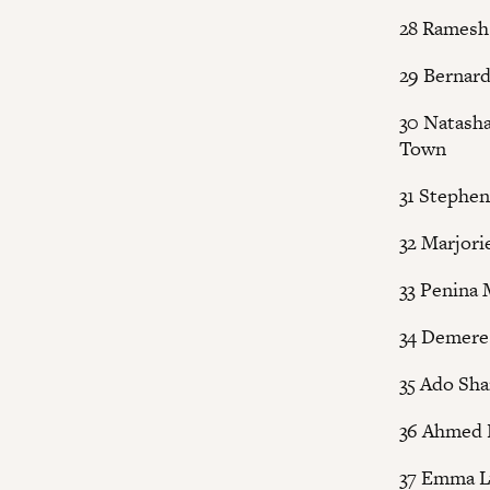
28 Ramesh
29 Bernard
30 Natasha
Town
31 Stephe
32 Marjorie
33 Penina 
34 Demere
35 Ado Sha
36 Ahmed R
37 Emma L