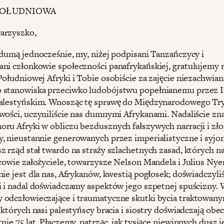
POŁUDNIOWA
arzyszko,
 dumą jednocześnie, my, niżej podpisani Tanzańczycy i
ni członkowie społeczności panafrykańskiej, gratulujemy 
Południowej Afryki i Tobie osobiście za zajęcie niezachwian
stanowiska przeciwko ludobójstwu popełnianemu przez I
palestyńskim. Wnosząc tę sprawę do Międzynarodowego Tr
wości, uczyniliście nas dumnymi Afrykanami. Nadaliście zna
ru Afryki w obliczu bezdusznych fałszywych narracji i zło
, nieustannie generowanych przez imperialistyczne i syjo
z rząd stał twardo na straży szlachetnych zasad, których n
jcowie założyciele, towarzysze Nelson Mandela i Julius Nye
nie jest dla nas, Afrykanów, kwestią pogłosek; doświadczyl
i i nadal doświadczamy aspektów jego szpetnej spuścizny. 
odczłowieczające i traumatyczne skutki bycia traktowany
 których nasi palestyńscy bracia i siostry doświadczają obec
nie 75 lat. Płaczemy, patrząc, jak tysiące niewinnych dusz j