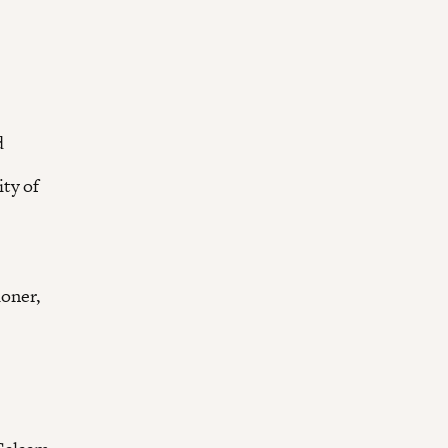
d
ty of
oner,