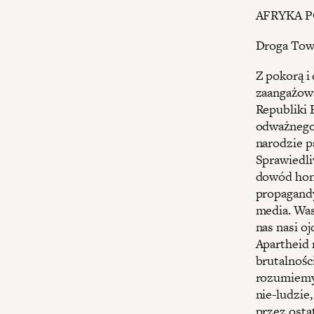
AFRYKA 
Droga Tow
Z pokorą i
zaangażowa
Republiki 
odważnego 
narodzie 
Sprawiedli
dowód hono
propagandy
media. Was
nas nasi o
Apartheid 
brutalnośc
rozumiemy 
nie-ludzie,
przez ostat