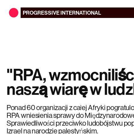
PROGRESSIVE
INTERNATIONAL
"RPA, wzmocniliśc
naszą wiarę w lud
Ponad 60 organizacji z całej Afryki pogratu
RPA wniesienia sprawy do Międzynarodow
Sprawiedliwości przeciwko ludobójstwu po
Izrael na narodzie palestyńskim.