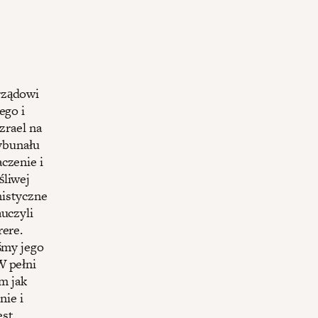
rządowi
ego i
zrael na
ybunału
czenie i
śliwej
nistyczne
auczyli
rere.
iśmy jego
W pełni
m jak
nie i
est