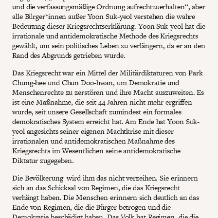
und die verfassungsmäßige Ordnung aufrechtzuerhalten“, aber
alle Bürger*innen außer Yoon Suk-yeol verstehen die wahre
Bedeutung dieser Kriegsrechtserklärung. Yoon Suk-yeol hat die
irrationale und antidemokratische Methode des Kriegsrechts
gewählt, um sein politisches Leben zu verlängern, da er an den
Rand des Abgrunds getrieben wurde.
Das Kriegsrecht war ein Mittel der Militärdiktaturen von Park
Chung-hee und Chun Doo-hwan, um Demokratie und
Menschenrechte zu zerstören und ihre Macht auszuweiten. Es
ist eine Maßnahme, die seit 44 Jahren nicht mehr ergriffen
wurde, seit unsere Gesellschaft zumindest ein formales
demokratisches System erreicht hat. Am Ende hat Yoon Suk-
yeol angesichts seiner eigenen Machtkrise mit dieser
irrationalen und antidemokratischen Maßnahme des
Kriegsrechts im Wesentlichen seine antidemokratische
Diktatur zugegeben.
Die Bevölkerung wird ihm das nicht verzeihen. Sie erinnern
sich an das Schicksal von Regimen, die das Kriegsrecht
verhängt haben. Die Menschen erinnern sich deutlich an das
Ende von Regimen, die die Bürger betrogen und die
Demokratie beschädigt haben. Das Volk hat Regimen, die die