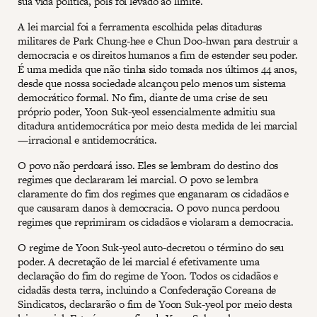
sua vida política, pois foi levado ao limite.
A lei marcial foi a ferramenta escolhida pelas ditaduras
militares de Park Chung-hee e Chun Doo-hwan para destruir a
democracia e os direitos humanos a fim de estender seu poder.
É uma medida que não tinha sido tomada nos últimos 44 anos,
desde que nossa sociedade alcançou pelo menos um sistema
democrático formal. No fim, diante de uma crise de seu
próprio poder, Yoon Suk-yeol essencialmente admitiu sua
ditadura antidemocrática por meio desta medida de lei marcial
—irracional e antidemocrática.
O povo não perdoará isso. Eles se lembram do destino dos
regimes que declararam lei marcial. O povo se lembra
claramente do fim dos regimes que enganaram os cidadãos e
que causaram danos à democracia. O povo nunca perdoou
regimes que reprimiram os cidadãos e violaram a democracia.
O regime de Yoon Suk-yeol auto-decretou o término do seu
poder. A decretação de lei marcial é efetivamente uma
declaração do fim do regime de Yoon. Todos os cidadãos e
cidadãs desta terra, incluindo a Confederação Coreana de
Sindicatos, declararão o fim de Yoon Suk-yeol por meio desta