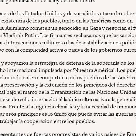
a generalización de la ley del más fuerte.
ones de los Estados Unidos y de sus aliados atacan la sober
a existencia de los pueblos, tanto en las Américas como en
a. Asimismo cometen un genocidio en Gaza y negocian el f
n Vladimir Putin. Los firmantes rechazamos que las sancion
as intervenciones militares o las desestabilizaciones políti
bo con la complicidad activa o pasiva de los gobiernos euro
y apoyamos la estrategia de defensa de la soberanía de los
cho internacional impulsada por ‘Nuestra América’. Los pue
el mundo entero comparten con los pueblos de las Améric
la preservación y la extensión de los principios del derecho
nal bajo el marco de la Organización de las Naciones Unidas
a ese derecho internacional la única alternativa a la general
ras. Frente a la urgencia climática y la necesidad de un mu
ar esos principios es lo único que puede evitar las guerras 
trabajar la cooperación entre los pueblos.
sentantes de fuerzas progresistas de varios países de Eur