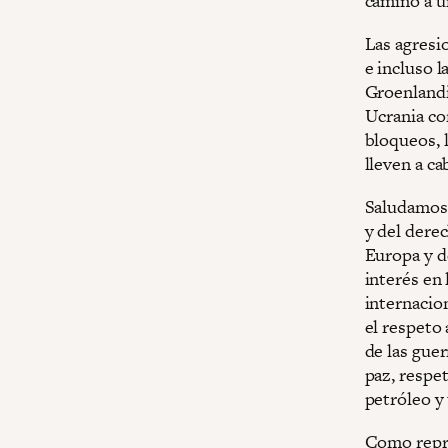
camino a un
Las agresi
e incluso l
Groenlandi
Ucrania co
bloqueos, l
lleven a ca
Saludamos 
y del dere
Europa y d
interés en 
internacio
el respeto 
de las guer
paz, respet
petróleo y 
Como repre