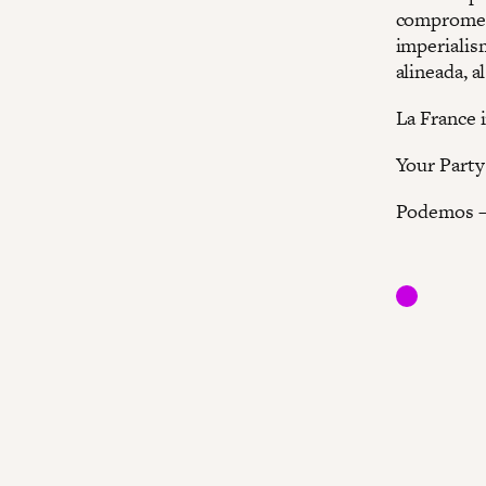
compromete
imperialism
alineada, a
La France 
Your Part
Podemos 