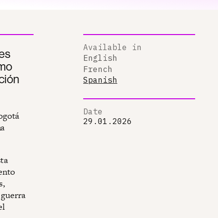
Available in
res
English
smo
French
ción
Spanish
Date
ogotá
29.01.2026
na
sta
ento
s,
 guerra
el