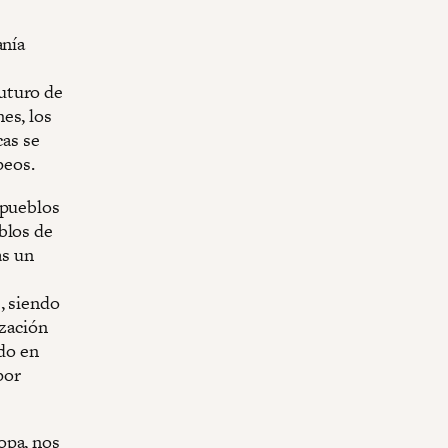
anía
uturo de
es, los
cas se
peos.
 pueblos
blos de
as un
, siendo
ización
ndo en
por
opa, nos