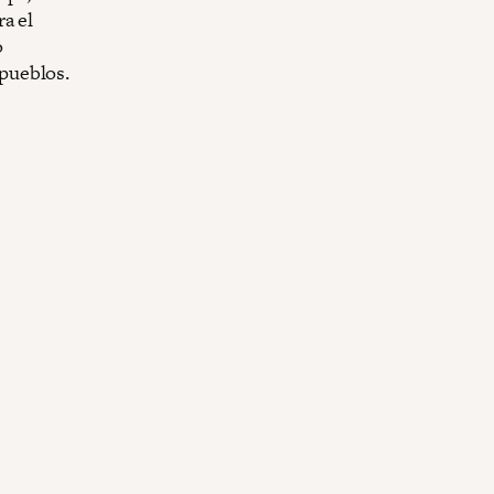
a el
o
 pueblos.