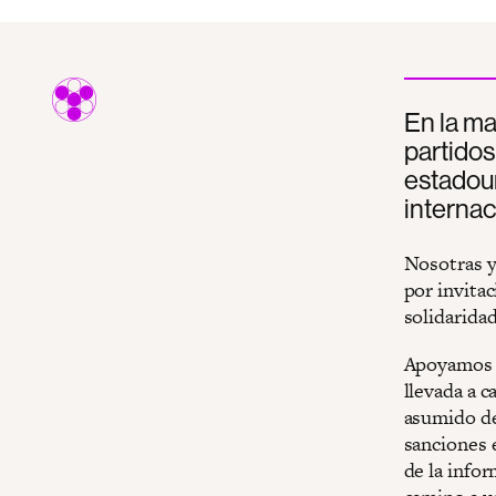
En la ma
partidos
estadoun
internac
Nosotras y
por invita
solidaridad
Apoyamos a
llevada a 
asumido de
sanciones e
de la infor