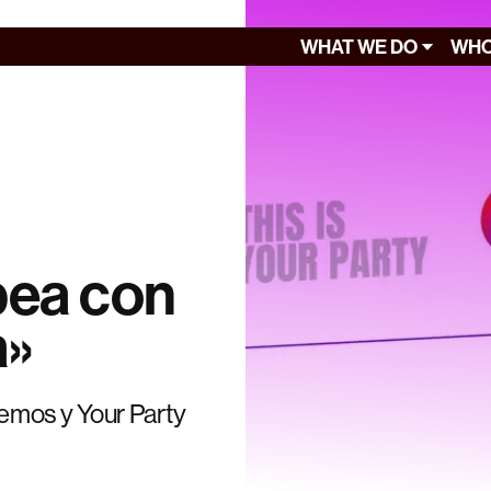
WHAT WE DO
WHO
pea con
a»
emos y Your Party