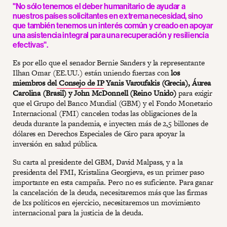
"No sólo tenemos el deber humanitario de ayudar a
nuestros países solicitantes en extrema necesidad, sino
que también tenemos un interés común y creado en apoyar
una asistencia integral para una recuperación y resiliencia
efectivas".
Es por ello que el senador Bernie Sanders y la representante
Ilhan Omar (EE.UU.) están uniendo fuerzas con
los
miembros del
Consejo de IP
Yanis Varoufakis (Grecia), Áurea
Carolina (Brasil) y John McDonnell (Reino Unido)
para exigir
que el Grupo del Banco Mundial (GBM) y el Fondo Monetario
Internacional (FMI) cancelen todas las obligaciones de la
deuda durante la pandemia, e inyecten más de 2,5 billones de
dólares en Derechos Especiales de Giro para apoyar la
inversión en salud pública.
Su carta al presidente del GBM, David Malpass, y a la
presidenta del FMI, Kristalina Georgieva, es un primer paso
importante en esta campaña. Pero no es suficiente. Para ganar
la cancelación de la deuda, necesitaremos más que las firmas
de lxs políticos en ejercicio, necesitaremos un movimiento
internacional para la justicia de la deuda.