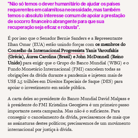
"Não só temos o dever humanitário de ajudar os países
requerentes em calamitosa necessidade, mas também
temos o absoluto interesse comum de apoiar a prestação
de socorro financeiro abrangente para que sua
recuperação seja eficaz e robusta".
É por isso que o Senador Bernie Sanders e a Representante
Ilhan Omar (EUA) estão unindo forças com
os membros do
Conselho da Internacional Progressista
Yanis Varoufakis
(Grécia), Áurea Carolina (Brasil) e John McDonnell (Reino
Unido)
para exigir que o Grupo do Banco Mundial (WBG) e o
Fundo Monetário Internacional (FMI) cancelem todas as
obrigações da dívida durante a pandemia e injetem mais de
US$ 2,5 trilhões em Direitos Especiais de Saque (DES) para
apoiar o investimento em saúde pública.
A carta deles ao presidente do Banco Mundial David Malpass e
à presidente do FMI Kristalina Georgieva é um primeiro passo
importante nesta campanha. Mas não é o suficiente. Para
conseguir o cancelamento da dívida, precisaremos de mais que
as assinaturas destes políticos; precisaremos de um movimento
internacional por justiça à dívida.