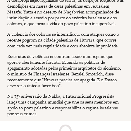
A desapropriação legalizada de terras, os despejos forçados e as
demolições em massa de casas palestinas em Jerusalém,
Masafer Yatta e no deserto de Naqab vêm acompanhados de
intimidação e assédio por parte do exército israelense e dos
colonos, o que torna a vida do povo palestino insuportável.
A violência dos colonos se intensificou, com ataques como o
recente pogrom na cidade palestina de Huwara, que ocorre
com cada vez mais regularidade e com absoluta impunidade.
Esses atos de violência encontram apoio num regime que
agora é abertamente fascista. Ecoando as políticas de
apagamento adotadas pelos primeiros arquitetos do sionismo,
o ministro de Finanças israelense, Bezalel Smotrich, disse
recentemente que "Huwara precisa ser apagada. E o Estado
deve ser o único a fazer isso".
No 75º aniversário da Nakba, a Internacional Progressista
lança uma campanha mundial que une os seus membros em
apoio ao povo palestino e responsabiliza o regime israelense
por seus crimes.