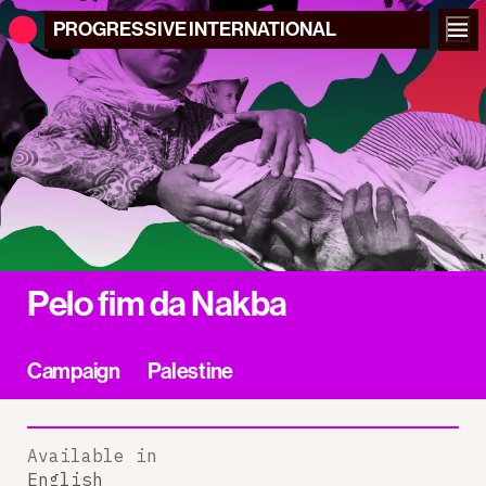
PROGRESSIVE
INTERNATIONAL
Pelo fim da Nakba
Campaign
Palestine
Available in
English