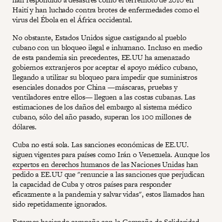
Haití y han luchado contra brotes de enfermedades como el
virus del Ébola en el África occidental.
No obstante, Estados Unidos sigue castigando al pueblo
cubano con un bloqueo ilegal e inhumano. Incluso en medio
de esta pandemia sin precedentes, EE.UU ha amenazado
gobiernos extranjeros por aceptar el apoyo médico cubano,
llegando a utilizar su bloqueo para impedir que suministros
esenciales donados por China —máscaras, pruebas y
ventiladores entre ellos— lleguen a las costas cubanas. Las
estimaciones de los daños del embargo al sistema médico
cubano, sólo del año pasado, superan los 100 millones de
dólares.
Cuba no está sola. Las sanciones económicas de EE.UU.
siguen vigentes para países como Irán o Venezuela. Aunque los
expertos en derechos humanos de las Naciones Unidas
han
pedido a EE.UU que "renuncie a las sanciones que perjudican
la capacidad de Cuba y otros países para responder
eficazmente a la pandemia y salvar vidas", estos llamados han
sido repetidamente ignorados.
Estamos haciendo campaña con la Campaña de Solidaridad