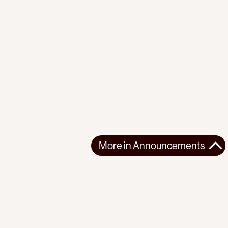
More in
Announcements
More in
Announcements