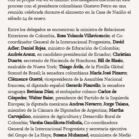
proceso con el presidente colombiano Gustavo Petro en una
reunión celebrada durante el almuerzo en la Casa de Nariño el
sábado 24 de enero.
Entre los delegados se encuentran la ministra de Relaciones
Exteriores de Colombia,
Rosa Yolanda Villavicencio
; el Co-
coordinador General de la Internacional Progresista,
David
Adler
;
Daniel Rojas
, ministro de Educación de Colombia;
Andrés Arauz
, ex candidato presidencial de Ecuador;
Christian
Duarte
, secretario de Hacienda de Honduras;
Bill de Blasio
,
exalcalde de Nueva York;
Thiago Ávila
, de la Flotilla Global
Sumud de Brasil; la senadora colombiana
María José Pizarro
;
Clémence Guetté
, vicepresidenta de la Asamblea Nacional
francesa; el diputado español
Gerardo Pisarello
; la senadora
uruguaya
Bettiana Díaz
; el embajador cubano
Carlos de
Céspedes
;
Walter Baier
, presidente del Partido de la Izquierda
Europea; la diputada mexicana
Andrea Navarro
;
Jorge Taiana
,
miembro de la Cámara de Diputados de Argentina;
Martha
Carvajalino
, ministra de Agricultura y Desarrollo Rural de
Colombia;
Varsha Gandikota-Nellutla,
Co-coordinadora
General de la Internacional Progresista y secretaria ejecutiva
del Grupo de La Haya;
Susana Muhamad
, exministra de Medio