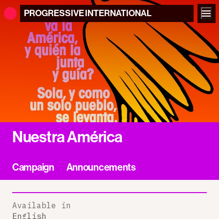
PROGRESSIVE
INTERNATIONAL
Nuestra América
Campaign
Announcements
Available in
English